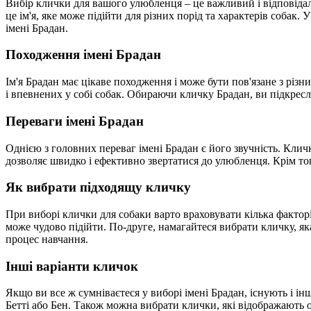
Вибір клички для вашого улюбленця – це важливий і відповідал
це ім'я, яке може підійти для різних порід та характерів собак
імені Брадан.
Походження імені Брадан
Ім'я Брадан має цікаве походження і може бути пов'язане з рі
і впевнених у собі собак. Обираючи кличку Брадан, ви підкрес
Переваги імені Брадан
Однією з головних переваг імені Брадан є його звучність. Кличк
дозволяє швидко і ефективно звертатися до улюбленця. Крім то
Як вибрати підходящу кличку
При виборі клички для собаки варто враховувати кілька факторі
може чудово підійти. По-друге, намагайтеся вибрати кличку, 
процес навчання.
Інші варіанти кличок
Якщо ви все ж сумніваєтеся у виборі імені Брадан, існують і ін
Бетті або Бен. Також можна вибрати клички, які відображають о