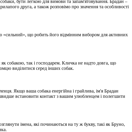
собаки, бути легкою для вимови та запам'ятовування. Брадан –
тирилапого друга, а також розповімо про значення та особливості
або «сильний», що робить його відмінним вибором для активних
 як собакою, так і господарем. Кличка не надто довга, що
томцю виділитися серед інших собак.
енця. Якщо ваша собака енергійна і грайлива, ім'я Брадан
м швидше встановити контакт з вашим улюбленцем і полегшити
зглянути імена, які починаються на ту ж букву, такі як Бруно,
нка.