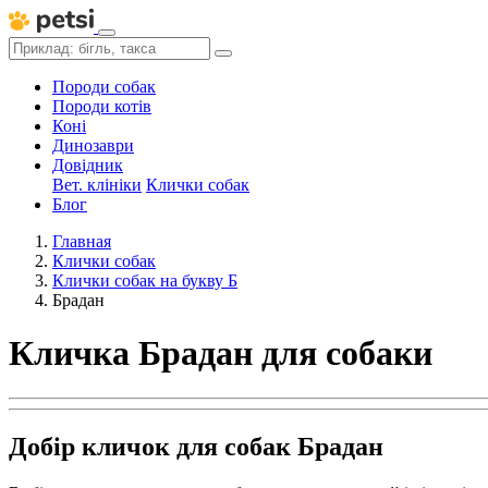
Породи собак
Породи котів
Коні
Динозаври
Довідник
Вет. клініки
Клички собак
Блог
Главная
Клички собак
Клички собак на букву Б
Брадан
Кличка Брадан для собаки
Добір кличок для собак Брадан