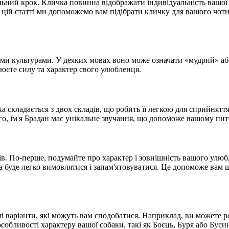
ьний крок. Кличка повинна відображати індивідуальність вашої 
. У цій статті ми допоможемо вам підібрати кличку для вашого чо
зними культурами. У деяких мовах воно може означати «мудрий» 
люєте силу та характер свого улюбленця.
а складається з двох складів, що робить її легкою для сприйняття
го, ім'я Брадан має унікальне звучання, що допоможе вашому пи
в. По-перше, подумайте про характер і зовнішність вашого улюбл
яка буде легко вимовлятися і запам'ятовуватися. Це допоможе ва
ші варіанти, які можуть вам сподобатися. Наприклад, ви можете ро
собливості характеру вашої собаки, такі як Боєць, Буря або Буси