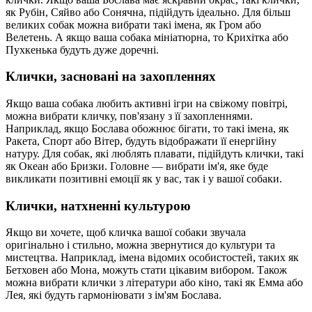
як Рубін, Сяйво або Сонячна, підійдуть ідеально. Для більш
великих собак можна вибрати такі імена, як Гром або
Велетень. А якщо ваша собака мініатюрна, то Крихітка або
Пухкенька будуть дуже доречні.
Клички, засновані на захопленнях
Якщо ваша собака любить активні ігри на свіжому повітрі,
можна вибрати кличку, пов'язану з її захопленнями.
Наприклад, якщо Бослава обожнює бігати, то такі імена, як
Ракета, Спорт або Вітер, будуть відображати її енергійну
натуру. Для собак, які люблять плавати, підійдуть клички, такі
як Океан або Бризки. Головне — вибрати ім'я, яке буде
викликати позитивні емоції як у вас, так і у вашої собаки.
Клички, натхненні культурою
Якщо ви хочете, щоб кличка вашої собаки звучала
оригінально і стильно, можна звернутися до культури та
мистецтва. Наприклад, імена відомих особистостей, таких як
Бетховен або Мона, можуть стати цікавим вибором. Також
можна вибрати клички з літератури або кіно, такі як Емма або
Лея, які будуть гармоніювати з ім'ям Бослава.