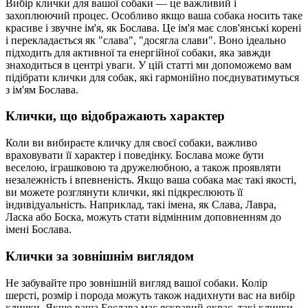
Вибір клички для вашої собаки — це важливий і
захоплюючий процес. Особливо якщо ваша собака носить таке
красиве і звучне ім'я, як Бослава. Це ім'я має слов'янські корені
і перекладається як "слава", "досягла слави". Воно ідеально
підходить для активної та енергійної собаки, яка завжди
знаходиться в центрі уваги. У цій статті ми допоможемо вам
підібрати клички для собак, які гармонійно поєднуватимуться
з ім'ям Бослава.
Клички, що відображають характер
Коли ви вибираєте кличку для своєї собаки, важливо
враховувати її характер і поведінку. Бослава може бути
веселою, іграшковою та дружелюбною, а також проявляти
незалежність і впевненість. Якщо ваша собака має такі якості,
ви можете розглянути клички, які підкреслюють її
індивідуальність. Наприклад, такі імена, як Слава, Лавра,
Ласка або Боска, можуть стати відмінним доповненням до
імені Бослава.
Клички за зовнішнім виглядом
Не забувайте про зовнішній вигляд вашої собаки. Колір
шерсті, розмір і порода можуть також надихнути вас на вибір
клички. Якщо ваша Бослава має яскравий окрас, такі клички,