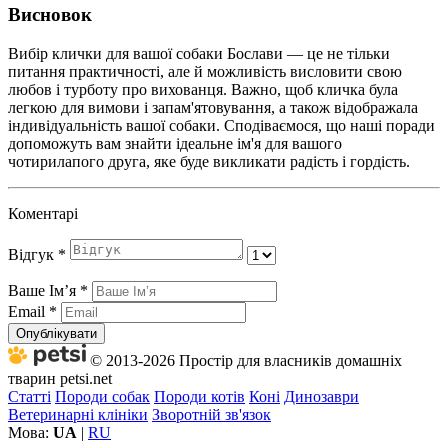
Висновок
Вибір клички для вашої собаки Бослави — це не тільки
питання практичності, але й можливість висловити свою
любов і турботу про вихованця. Важно, щоб кличка була
легкою для вимови і запам'ятовування, а також відображала
індивідуальність вашої собаки. Сподіваємося, що наші поради
допоможуть вам знайти ідеальне ім'я для вашого
чотирилапого друга, яке буде викликати радість і гордість.
Коментарі
Відгук
*
Ваше Імʼя
*
Email
*
Опублікувати
© 2013-2026 Простір для власників домашніх
тварин petsi.net
Статті
Породи собак
Породи котів
Коні
Динозаври
Ветеринарні клініки
Зворотній зв'язок
Мова:
UA
|
RU