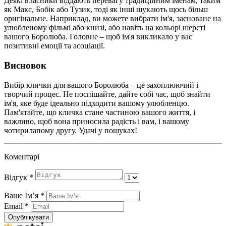
Деякі власники віддають перевагу традиційним іменам, таким
як Макс, Бобік або Тузик, тоді як інші шукають щось більш
оригінальне. Наприклад, ви можете вибрати ім'я, засноване на
улюбленому фільмі або книзі, або навіть на кольорі шерсті
вашого Боролюба. Головне – щоб ім'я викликало у вас
позитивні емоції та асоціації.
Висновок
Вибір клички для вашого Боролюба – це захоплюючий і
творчий процес. Не поспішайте, дайте собі час, щоб знайти
ім'я, яке буде ідеально підходити вашому улюбленцю.
Пам'ятайте, що кличка стане частиною вашого життя, і
важливо, щоб вона приносила радість і вам, і вашому
чотирилапому другу. Удачі у пошуках!
Коментарі
Відгук
*
Ваше Імʼя
*
Email
*
Опублікувати