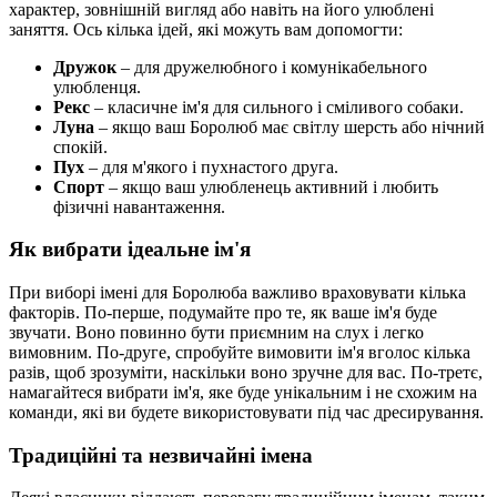
характер, зовнішній вигляд або навіть на його улюблені
заняття. Ось кілька ідей, які можуть вам допомогти:
Дружок
– для дружелюбного і комунікабельного
улюбленця.
Рекс
– класичне ім'я для сильного і сміливого собаки.
Луна
– якщо ваш Боролюб має світлу шерсть або нічний
спокій.
Пух
– для м'якого і пухнастого друга.
Спорт
– якщо ваш улюбленець активний і любить
фізичні навантаження.
Як вибрати ідеальне ім'я
При виборі імені для Боролюба важливо враховувати кілька
факторів. По-перше, подумайте про те, як ваше ім'я буде
звучати. Воно повинно бути приємним на слух і легко
вимовним. По-друге, спробуйте вимовити ім'я вголос кілька
разів, щоб зрозуміти, наскільки воно зручне для вас. По-третє,
намагайтеся вибрати ім'я, яке буде унікальним і не схожим на
команди, які ви будете використовувати під час дресирування.
Традиційні та незвичайні імена