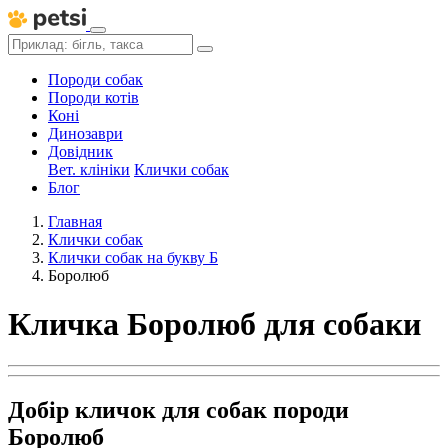
Породи собак
Породи котів
Коні
Динозаври
Довідник
Вет. клініки
Клички собак
Блог
Главная
Клички собак
Клички собак на букву Б
Боролюб
Кличка Боролюб для собаки
Добір кличок для собак породи
Боролюб