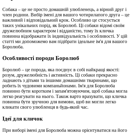
Собака – це не просто домашній улюбленець, а вірний друг і
член родини. Вибір імені для вашого чотирилапого друга – це
важливий і відповідальний крок. Особливо це стосується
таких унікальних порід, як Боролюб. Ці собаки відомі своїм
дружелюбним характером і відданістю, тому їх кличка
повинна відображати їх індивідуальність і особливості. У цій
статті ми допоможемо вам підібрати ідеальне ім'я для вашого
Боролюба.
Особливості породи Боролюб
Боролюб – це порода, яка поєднує в собі найкращі якості:
розум, дружелюбність і активність. Ці собаки прекрасно
ладнають з дітьми та іншими домашніми тваринами, що
робить їх чудовими компаньйонами. Ім'я для Боролюба
повинно бути коротким і запам'ятовуючим, щоб собака могла
легко реагувати на нього. Також варто врахувати, що кличка
повинна бути зручною для вимови, щоб ви могли легко
кликати свого улюбленця в будь-який час.
Ідеї для кличок
При виборі імені для Боролюба можна орієнтуватися на його