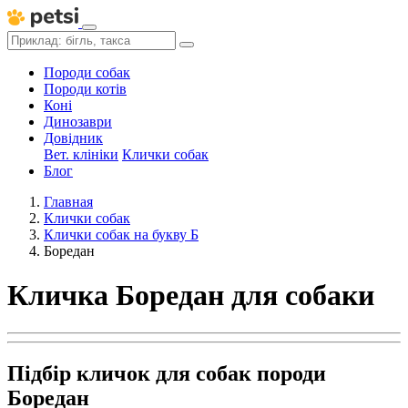
Породи собак
Породи котів
Коні
Динозаври
Довідник
Вет. клініки
Клички собак
Блог
Главная
Клички собак
Клички собак на букву Б
Боредан
Кличка Боредан для собаки
Підбір кличок для собак породи
Боредан