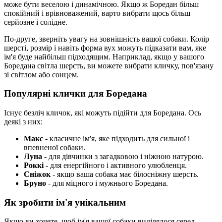
може бути веселою і динамічною. Якщо ж Боредан більш
спокійний і врівноважений, варто вибрати щось більш
серйозне і солідне.
По-друге, зверніть увагу на зовнішність вашої собаки. Колір
шерсті, розмір і навіть форма вух можуть підказати вам, яке
ім'я буде найбільш підходящим. Наприклад, якщо у вашого
Боредана світла шерсть, ви можете вибрати кличку, пов'язану
зі світлом або сонцем.
Популярні клички для Боредана
Існує безліч кличок, які можуть підійти для Боредана. Ось
деякі з них:
Макс
- класичне ім'я, яке підходить для сильної і
впевненої собаки.
Луна
- для дівчинки з загадковою і ніжною натурою.
Роккі
- для енергійного і активного улюбленця.
Сніжок
- якщо ваша собака має білосніжну шерсть.
Бруно
- для міцного і мужнього Боредана.
Як зробити ім'я унікальним
Якщо ви хочете, щоб ім'я вашої собаки виділялося серед