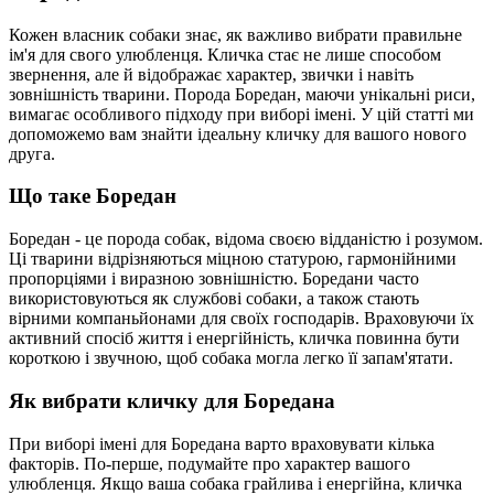
Кожен власник собаки знає, як важливо вибрати правильне
ім'я для свого улюбленця. Кличка стає не лише способом
звернення, але й відображає характер, звички і навіть
зовнішність тварини. Порода Боредан, маючи унікальні риси,
вимагає особливого підходу при виборі імені. У цій статті ми
допоможемо вам знайти ідеальну кличку для вашого нового
друга.
Що таке Боредан
Боредан - це порода собак, відома своєю відданістю і розумом.
Ці тварини відрізняються міцною статурою, гармонійними
пропорціями і виразною зовнішністю. Боредани часто
використовуються як службові собаки, а також стають
вірними компаньйонами для своїх господарів. Враховуючи їх
активний спосіб життя і енергійність, кличка повинна бути
короткою і звучною, щоб собака могла легко її запам'ятати.
Як вибрати кличку для Боредана
При виборі імені для Боредана варто враховувати кілька
факторів. По-перше, подумайте про характер вашого
улюбленця. Якщо ваша собака грайлива і енергійна, кличка