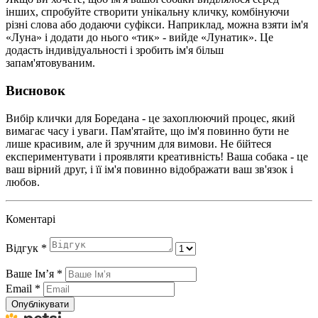
інших, спробуйте створити унікальну кличку, комбінуючи
різні слова або додаючи суфікси. Наприклад, можна взяти ім'я
«Луна» і додати до нього «тик» - вийде «Лунатик». Це
додасть індивідуальності і зробить ім'я більш
запам'ятовуваним.
Висновок
Вибір клички для Боредана - це захоплюючий процес, який
вимагає часу і уваги. Пам'ятайте, що ім'я повинно бути не
лише красивим, але й зручним для вимови. Не бійтеся
експериментувати і проявляти креативність! Ваша собака - це
ваш вірний друг, і її ім'я повинно відображати ваш зв'язок і
любов.
Коментарі
Відгук
*
Ваше Імʼя
*
Email
*
Опублікувати