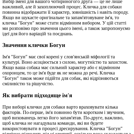
Вибір імені для вашого чотириногого друга — це не лише
важливий, але й захоплюючий процес. Кличка для собаки
повинна відображати її характер, зовнішність і навіть породу.
Якщо ви шукаєте оригінальне та запам'ятовуване ім'я, то
кличка "Богун" може стати відмінним вибором. У цій статті
ми розповімо про значення цього імені, а також запропонуємо
ідеї для його варіацій та поєднань.
Значення клички Богун
Ім'я "Богун" має свої корені у слов'янській міфології та
культурі. Воно асоціюється з силою, могутністю та захистом.
Якщо ваша собака має сильний характер або є відмінним
охоронцем, то це ім'я буде як не можна до речі. Кличка
"Богун" також може підійти для собак, які відрізняються
сміливістю та рішучістю.
Як вибрати підходяще ім'я
При виборі клички для собаки варто враховувати кілька
факторів. По-перше, ім'я повинно бути коротким і звучним,
щоб вихованець легко його запам'ятав. По-друге, важливо,
щоб кличка не нагадувала команди, які ви будете
використовувати в процесі дресирування. Кличка "Богун"
відмінно підходить під ці критерії, оскільки вона складається з