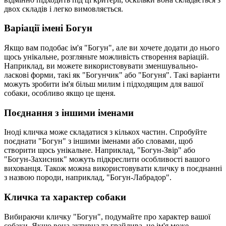
двох складів і легко вимовляється.
Варіації імені Богун
Якщо вам подобає ім'я "Богун", але ви хочете додати до нього
щось унікальне, розгляньте можливість створення варіацій.
Наприклад, ви можете використовувати зменшувально-
ласкові форми, такі як "Богунчик" або "Богуня". Такі варіанти
можуть зробити ім'я більш милим і підходящим для вашої
собаки, особливо якщо це щеня.
Поєднання з іншими іменами
Іноді кличка може складатися з кількох частин. Спробуйте
поєднати "Богун" з іншими іменами або словами, щоб
створити щось унікальне. Наприклад, "Богун-Звір" або
"Богун-Захисник" можуть підкреслити особливості вашого
вихованця. Також можна використовувати кличку в поєднанні
з назвою породи, наприклад, "Богун-Лабрадор".
Кличка та характер собаки
Вибираючи кличку "Богун", подумайте про характер вашої
собаки. Якщо вона активна та грайлива, це ім'я може