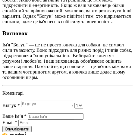
підкреслити її енергійність. Якщо ж ваш вихованець більш
спокійний та врівноважений, можливо, варто розглянути інші
варіанти. Однак "Богун" може підійти і тим, хто відрізняється
спокоєм, адже це ім'я несе в собі силу та впевненість.
Висновок
Ім'я "Богун" — це не просто кличка для собаки, це символ
сили та захисту. Воно підходить для різних порід і типів собак,
підкреслюючи їхню унікальність. Вибирайте кличку з
розумом і любов'ю, і ваш вихованець обов'язково оцінить
ваше старання. Пам'ятайте, що головне — це зв'язок між вами
та вашим чотириногим другом, а кличка лише додає цьому
особливий шарм.
Коментарі
Відгук
*
Ваше Імʼя
*
Email
*
Опублікувати