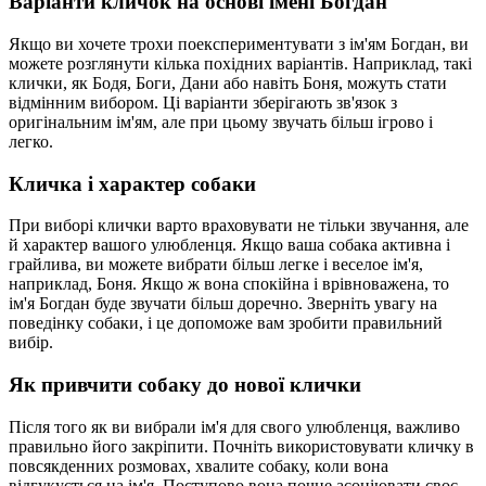
Варіанти кличок на основі імені Богдан
Якщо ви хочете трохи поекспериментувати з ім'ям Богдан, ви
можете розглянути кілька похідних варіантів. Наприклад, такі
клички, як Бодя, Боги, Дани або навіть Боня, можуть стати
відмінним вибором. Ці варіанти зберігають зв'язок з
оригінальним ім'ям, але при цьому звучать більш ігрово і
легко.
Кличка і характер собаки
При виборі клички варто враховувати не тільки звучання, але
й характер вашого улюбленця. Якщо ваша собака активна і
грайлива, ви можете вибрати більш легке і веселое ім'я,
наприклад, Боня. Якщо ж вона спокійна і врівноважена, то
ім'я Богдан буде звучати більш доречно. Зверніть увагу на
поведінку собаки, і це допоможе вам зробити правильний
вибір.
Як привчити собаку до нової клички
Після того як ви вибрали ім'я для свого улюбленця, важливо
правильно його закріпити. Почніть використовувати кличку в
повсякденних розмовах, хвалите собаку, коли вона
відгукується на ім'я. Поступово вона почне асоціювати своє