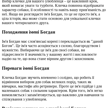
Вибір клички для вашого улюбленця – це важливий крок,
який вимагає уваги та турботи. Кличка повинна відображати
характер собаки, її особливості та навіть вашу прив'язаність до
неї. Якщо ви розглядаєте ім'я Богдан, то це не просто ім'я, а
ціла історія, яка може стати основою для унікальної клички
вашого чотирилапого друга.
Походження імені Богдан
Ім'я Богдан має слов'янські корені і перекладається як "даний
Богом". Це ім'я часто асоціюється з силою, благородством і
мужністю. Вибираючи це ім'я для своєї собаки, ви
підкреслюєте її значимість у вашому житті і висловлюєте
надію на те, що вона стане вірним другом і захисником.
Переваги імені Богдан
Кличка Богдан звучить впевнено і солідно, що робить її
відмінним вибором для собак великих порід, таких як
вівчарки, мастифи або ретривери. Проте це ім'я підійде і для
маленьких собак з сильним характером. Крім того, ім'я легко
вимовляється і запам'ятовується, що важливо для навчання та
спілкування з улюбленцем.