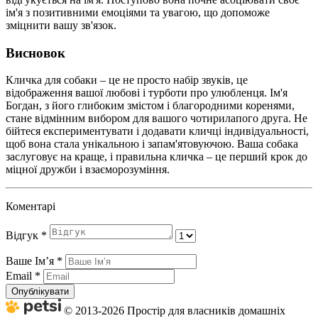
ім'я з позитивними емоціями та увагою, що допоможе
зміцнити вашу зв'язок.
Висновок
Кличка для собаки – це не просто набір звуків, це
відображення вашої любові і турботи про улюбленця. Ім'я
Богдан, з його глибоким змістом і благородними коренями,
стане відмінним вибором для вашого чотирилапого друга. Не
бійтеся експериментувати і додавати кличці індивідуальності,
щоб вона стала унікальною і запам'ятовуючою. Ваша собака
заслуговує на краще, і правильна кличка – це перший крок до
міцної дружби і взаєморозуміння.
Коментарі
Відгук
*
Ваше Імʼя
*
Email
*
Опублікувати
© 2013-2026 Простір для власників домашніх