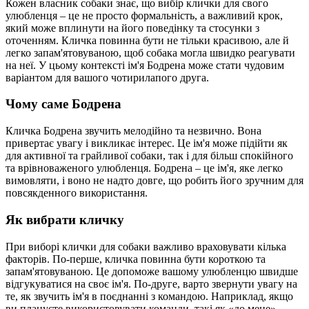
Кожен власник собаки знає, що вибір клички для свого
улюбленця – це не просто формальність, а важливий крок,
який може вплинути на його поведінку та стосунки з
оточенням. Кличка повинна бути не тільки красивою, але й
легко запам'ятовуваною, щоб собака могла швидко реагувати
на неї. У цьому контексті ім'я Бодрена може стати чудовим
варіантом для вашого чотирилапого друга.
Чому саме Бодрена
Кличка Бодрена звучить мелодійно та незвично. Вона
привертає увагу і викликає інтерес. Це ім'я може підійти як
для активної та грайливої собаки, так і для більш спокійного
та врівноваженого улюбленця. Бодрена – це ім'я, яке легко
вимовляти, і воно не надто довге, що робить його зручним для
повсякденного використання.
Як вибрати кличку
При виборі клички для собаки важливо враховувати кілька
факторів. По-перше, кличка повинна бути короткою та
запам'ятовуваною. Це допоможе вашому улюбленцю швидше
відгукуватися на своє ім'я. По-друге, варто звернути увагу на
те, як звучить ім'я в поєднанні з командою. Наприклад, якщо
ви плануєте використовувати команди, такі як «до мене»,