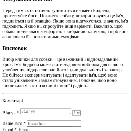
Перед тим як остаточно зупинитися на імені Бодрена,
протестуйте його. Покличте собаку, використовуючи це ім'я, і
подивіться на її реакцію. Якщо вона відгукується, значить, ім'я
підходить. Якщо ні, спробуйте інші варіанти. Важливо, щоб
собака почувалася комфортно з вибраною кличкою, і щоб вона
асоціювала її з позитивними емоціями.
Висновок
Вибір клички для собаки – це важливий і відповідальний
крок. Ім'я Бодрена може стати чудовим вибором для вашого
улюбленця, підкреслюючи його індивідуальність і характер.
Не бійтеся експериментувати і адаптувати ім'я, щоб воно
стало унікальним і запам'ятовуваним. Головне, щоб воно
викликало у вас позитивні емоції і радість.
Коментарі
Відгук
*
Ваше Імʼя
*
Email
*