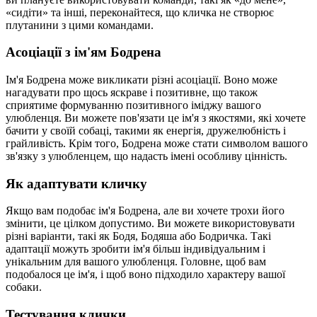
«сидіти» та інші, переконайтеся, що кличка не створює
плутанини з цими командами.
Асоціації з ім'ям Бодрена
Ім'я Бодрена може викликати різні асоціації. Воно може
нагадувати про щось яскраве і позитивне, що також
сприятиме формуванню позитивного іміджу вашого
улюбленця. Ви можете пов'язати це ім'я з якостями, які хочете
бачити у своїй собаці, такими як енергія, дружелюбність і
грайливість. Крім того, Бодрена може стати символом вашого
зв'язку з улюбленцем, що надасть імені особливу цінність.
Як адаптувати кличку
Якщо вам подобає ім'я Бодрена, але ви хочете трохи його
змінити, це цілком допустимо. Ви можете використовувати
різні варіанти, такі як Бодя, Бодяша або Бодричка. Такі
адаптації можуть зробити ім'я більш індивідуальним і
унікальним для вашого улюбленця. Головне, щоб вам
подобалося це ім'я, і щоб воно підходило характеру вашої
собаки.
Тестування клички