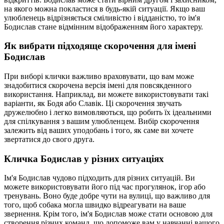
на якого можна покластися в будь-якій ситуації. Якщо ваш
улюбленець відрізняється сміливістю і відданістю, то ім'я
Бодислав стане відмінним відображенням його характеру.
Як вибрати підходяще скорочення для імені
Бодислав
При виборі клички важливо враховувати, що вам може
знадобитися скорочена версія імені для повсякденного
використання. Наприклад, ви можете використовувати такі
варіанти, як Бодя або Славік. Ці скорочення звучать
дружелюбно і легко вимовляються, що робить їх ідеальними
для спілкування з вашим улюбленцем. Вибір скорочення
залежить від ваших уподобань і того, як саме ви хочете
звертатися до свого друга.
Кличка Бодислав у різних ситуаціях
Ім'я Бодислав чудово підходить для різних ситуацій. Ви
можете використовувати його під час прогулянок, ігор або
тренувань. Воно буде добре чути на вулиці, що важливо для
того, щоб собака могла швидко відреагувати на ваше
звернення. Крім того, ім'я Бодислав може стати основою для
створення різних команд, що допоможе вам у навчанні вашого