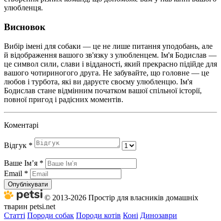
улюбленця.
Висновок
Вибір імені для собаки — це не лише питання уподобань, але
й відображення вашого зв'язку з улюбленцем. Ім'я Бодислав —
це символ сили, слави і відданості, який прекрасно підійде для
вашого чотириногого друга. Не забувайте, що головне — це
любов і турбота, які ви даруєте своєму улюбленцю. Ім'я
Бодислав стане відмінним початком вашої спільної історії,
повної пригод і радісних моментів.
Коментарі
Відгук
*
Ваше Імʼя
*
Email
*
Опублікувати
© 2013-2026 Простір для власників домашніх
тварин petsi.net
Статті
Породи собак
Породи котів
Коні
Динозаври