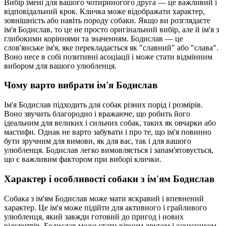
Вибір імені для вашого чотириногого друга — це важливий і
відповідальний крок. Кличка може відображати характер,
зовнішність або навіть породу собаки. Якщо ви розглядаєте
ім'я Бодислав, то це не просто оригінальний вибір, але й ім'я з
глибокими коріннями та значенням. Бодислав — це
слов'янське ім'я, яке перекладається як "славний" або "слава".
Воно несе в собі позитивні асоціації і може стати відмінним
вибором для вашого улюбленця.
Чому варто вибрати ім'я Бодислав
Ім'я Бодислав підходить для собак різних порід і розмірів.
Воно звучить благородно і вражаюче, що робить його
ідеальним для великих і сильних собак, таких як овчарки або
мастифи. Однак не варто забувати і про те, що ім'я повинно
бути зручним для вимови, як для вас, так і для вашого
улюбленця. Бодислав легко вимовляється і запам'ятовується,
що є важливим фактором при виборі клички.
Характер і особливості собаки з ім'ям Бодислав
Собака з ім'ям Бодислав може мати яскравий і впевнений
характер. Це ім'я може підійти для активного і грайливого
улюбленця, який завжди готовий до пригод і нових
відкриттів. Бодислав може стати вірним другом і захисником,