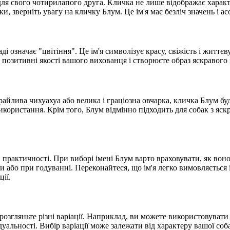
для свого чотирилапого друга. Кличка не лише відображає характ
ки, зверніть увагу на кличку Блум. Це ім'я має безліч значень і 
ді означає "цвітіння". Це ім'я символізує красу, свіжість і житт
озитивні якості вашого вихованця і створюєте образ яскравого і
грайлива чихуахуа або велика і граціозна овчарка, кличка Блум бу
користання. Крім того, Блум відмінно підходить для собак з яск
 практичності. При виборі імені Блум варто враховувати, як во
 гри або при годуванні. Переконайтеся, що ім'я легко вимовляєть
ції.
розгляньте різні варіації. Наприклад, ви можете використовувати 
ідуальності. Вибір варіації може залежати від характеру вашої со