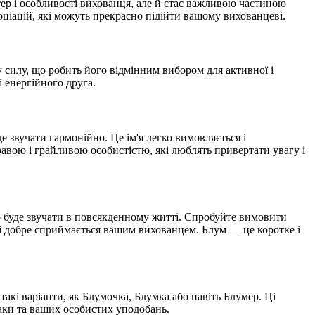
ер і особливості вихованця, але й стає важливою частиною
асоціацій, які можуть прекрасно підійти вашому вихованцеві.
єву силу, що робить його відмінним вибором для активної і
 енергійного друга.
де звучати гармонійно. Це ім'я легко вимовляється і
равою і грайливою особистістю, які люблять привертати увагу і
но буде звучати в повсякденному житті. Спробуйте вимовити
ся і добре сприймається вашим вихованцем. Блум — це коротке і
такі варіанти, як Блумочка, Блумка або навіть Блумер. Ці
баки та ваших особистих уподобань.