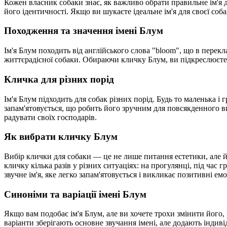
Кожен власник собаки знає, як важливо обрати правильне ім'я 
його ідентичності. Якщо ви шукаєте ідеальне ім'я для своєї соба
Походження та значення імені Блум
Ім'я Блум походить від англійського слова "bloom", що в перекла
життєрадісної собаки. Обираючи кличку Блум, ви підкреслюєте п
Кличка для різних порід
Ім'я Блум підходить для собак різних порід. Будь то маленька і 
запам'ятовується, що робить його зручним для повсякденного ви
радувати своїх господарів.
Як вибрати кличку Блум
Вибір клички для собаки — це не лише питання естетики, але й
кличку кілька разів у різних ситуаціях: на прогулянці, під час
звучне ім'я, яке легко запам'ятовується і викликає позитивні емо
Синоніми та варіації імені Блум
Якщо вам подобає ім'я Блум, але ви хочете трохи змінити його, 
варіанти зберігають основне звучання імені, але додають індив