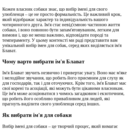
Кожен власник собаки знає, що вибір імені для свого
улюбленця – це не просто формальність. Це важливий крок,
який відображає характер та індивідуальність вашого
чотириногого друга. Ім'я стає невід'ємною частиною життя
собаки, і воно повинно бути запам'ятовуваним, легким для
вимови і, що не менш важливо, відповідати породі та
темпераменту. У цьому контексті ми раді представити вам
унікальний вибір імен для собак, серед яких виділяється ім'я
Блават.
Чому варто вибрати ім'я Блават
Ім'я Блават звучить незвично і привертає увагу. Воно має м'яке
і мелодійне звучання, що робить його приємним для слуху як
для господарів, так і для оточуючих. Крім того, ім'я Блават має
свої корені та асоціації, які можуть бути цікавими власникам.
Це ім'я може асоціюватися з чимось загадковим і екзотичним,
що робить його особливо привабливим для людей, які
прагнуть виділити свого улюбленця серед інших.
Як вибрати ім'я для собаки
Вибір імені для собаки – це творчий процес, який вимагає