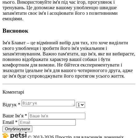
нього. Використовуйте ім'я під час ігор, прогулянок і
тренувань. Це допоможе вашому улюбленцю швидше
запам'ятати своє ім'я і асоціювати його з позитивними
емоціями.
Висновок
Ім'я Блават – це відмінний вибір для тих, хто хоче виділити
свого улюбленця і зробити його ім'я унікальним і
запам'ятовуваним. Важно пам'ятати, що ім'я, яке ви вибираєте,
повинно відображати характер вашої собаки і бути
комфортним для вимови. Не бійтеся експериментувати і
знаходити ідеальне ім'я для вашого чотириногого друга, адже
це ім'я буде супроводжувати його протягом усього життя.
Коментарі
Відгук
*
Ваше Імʼя
*
Email
*
Опублікувати
© 2013-2026 Простір для власників домашніх