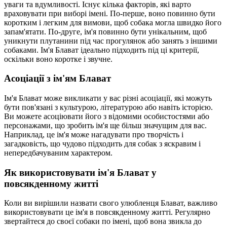
уваги та вдумливості. Існує кілька факторів, які варто
враховувати при виборі імені. По-перше, воно повинно бути
коротким і легким для вимови, щоб собака могла швидко його
запам'ятати. По-друге, ім'я повинно бути унікальним, щоб
уникнути плутанини під час прогулянок або занять з іншими
собаками. Ім'я Блават ідеально підходить під ці критерії,
оскільки воно коротке і звучне.
Асоціації з ім'ям Блават
Ім'я Блават може викликати у вас різні асоціації, які можуть
бути пов'язані з культурою, літературою або навіть історією.
Ви можете асоціювати його з відомими особистостями або
персонажами, що зробить ім'я ще більш значущим для вас.
Наприклад, це ім'я може нагадувати про творчість і
загадковість, що чудово підходить для собак з яскравим і
непередбачуваним характером.
Як використовувати ім'я Блават у
повсякденному житті
Коли ви вирішили назвати свого улюбленця Блават, важливо
використовувати це ім'я в повсякденному житті. Регулярно
звертайтеся до своєї собаки по імені, щоб вона звикла до