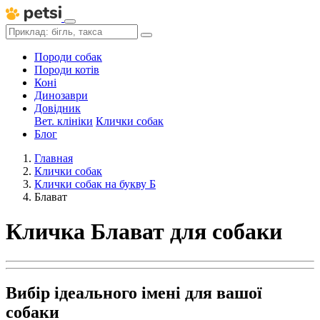
Породи собак
Породи котів
Коні
Динозаври
Довідник
Вет. клініки
Клички собак
Блог
Главная
Клички собак
Клички собак на букву Б
Блават
Кличка Блават для собаки
Вибір ідеального імені для вашої
собаки