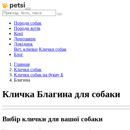
Породи собак
Породи котів
Коні
Динозаври
Довідник
Вет. клініки
Клички собак
Блог
Главная
Клички собак
Клички собак на букву Б
Благина
Кличка Благина для собаки
Вибір клички для вашої собаки