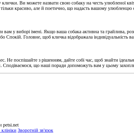
лички. Ви можете назвати свою собаку на честь улюбленої квітк
е тільки красиво, але й поетично, що надасть вашому улюбленцю
и вам у виборі імені. Якщо ваша собака активна та грайлива, роз
 або Спокій. Головне, щоб кличка відображала індивідуальність 
с. Не поспішайте з рішенням, дайте собі час, щоб знайти ідеаль
и. Сподіваємося, що наші поради допоможуть вам у цьому захоп
petsi.net
 клініки
Зворотній зв'язок