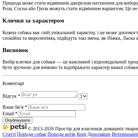
Природа може стати відмінним джерелом натхнення для вибору к
Роза, Сосна або Гроза можуть стати відмінним варіантом. Це н
Клички за характером
Кожна собака має свій унікальний характер, і це може допомогт
спокійна та миролюбива, підійдуть такі імена, як Ніжка, Ласка
Висновок
Вибір клички для собаки — це важливий і відповідальний проце
бути зручною для вимови та відображати характер вашої собак
Коментарі
Відгук
*
Ваше Імʼя
*
Email
*
Опублікувати
© 2013-2026 Простір для власників домашніх тварин 
Статті
Породи собак
Породи котів
Коні
Динозаври
Ветеринарні