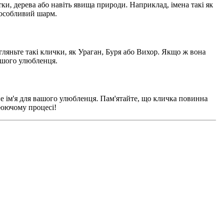
и, дерева або навіть явища природи. Наприклад, імена такі як
 особливий шарм.
гляньте такі клички, як Ураган, Буря або Вихор. Якщо ж вона
вашого улюбленця.
не ім'я для вашого улюбленця. Пам'ятайте, що кличка повинна
люючому процесі!