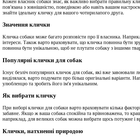
Кожен власник собаки знає, як важливо вибрати правильну клич
пов'язана з зовнішністю, поведінкою або навіть вашим настроє
знайти ідеальну кличку для вашого чотирилапого друга.
Значення клички
Кличка собаки може багато розповісти про її власника. Наприк
інтереси. Також варто враховувати, що кличка повинна бути зр
повинна бути унікальною, щоб не плутати собаку з іншими тва
Популярні клички для собак
Існує безліч популярних кличок для собак, які вже завоювали л
виділялася, варто подумати про більш оригінальні варіанти. На
улюбленцю та зробить його ім'я унікальним.
Як вибрати кличку
При виборі клички для собаки варто враховувати кілька фактор
забавне. Якщо ж ваша собака спокійна та врівноважена, то краще
наприклад, для великих собак можна вибрати щось потужне і в
Клички, натхненні природою