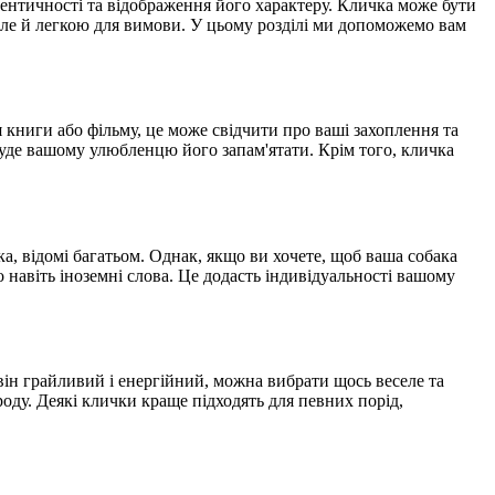
дентичності та відображення його характеру. Кличка може бути
але й легкою для вимови. У цьому розділі ми допоможемо вам
 книги або фільму, це може свідчити про ваші захоплення та
буде вашому улюбленцю його запам'ятати. Крім того, кличка
а, відомі багатьом. Однак, якщо ви хочете, щоб ваша собака
 навіть іноземні слова. Це додасть індивідуальності вашому
ін грайливий і енергійний, можна вибрати щось веселе та
роду. Деякі клички краще підходять для певних порід,