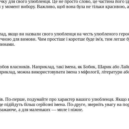
ку для свого улюбленця. Це не просто слово, це частина його і
м у момент вибору. Важливо, щоб вона була не тільки красивою, 
лад, якщо ви назвали свого улюбленця на честь улюбленого героя
учною для вимови. Чим простіше і коротше буде ім'я, тим легше 
ринами.
юбов власників. Наприклад, такі імена, як Бобик, Шарик або Лайк
приклад, можна використовувати імена з міфології, літератури або
ів. По-перше, подумайте про характер вашого улюбленця. Якщо в
 підійдуть більш серйозні імена. По-друге, зверніть увагу на по
ражаюче, а для маленьких — миле і ніжне.