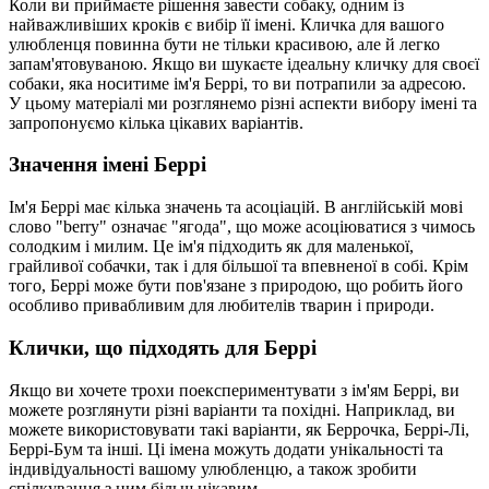
Коли ви приймаєте рішення завести собаку, одним із
найважливіших кроків є вибір її імені. Кличка для вашого
улюбленця повинна бути не тільки красивою, але й легко
запам'ятовуваною. Якщо ви шукаєте ідеальну кличку для своєї
собаки, яка носитиме ім'я Беррі, то ви потрапили за адресою.
У цьому матеріалі ми розглянемо різні аспекти вибору імені та
запропонуємо кілька цікавих варіантів.
Значення імені Беррі
Ім'я Беррі має кілька значень та асоціацій. В англійській мові
слово "berry" означає "ягода", що може асоціюватися з чимось
солодким і милим. Це ім'я підходить як для маленької,
грайливої собачки, так і для більшої та впевненої в собі. Крім
того, Беррі може бути пов'язане з природою, що робить його
особливо привабливим для любителів тварин і природи.
Клички, що підходять для Беррі
Якщо ви хочете трохи поекспериментувати з ім'ям Беррі, ви
можете розглянути різні варіанти та похідні. Наприклад, ви
можете використовувати такі варіанти, як Беррочка, Беррі-Лі,
Беррі-Бум та інші. Ці імена можуть додати унікальності та
індивідуальності вашому улюбленцю, а також зробити
спілкування з ним більш цікавим.