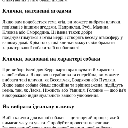
Клички, натхненні ягодами
Якщо вам подобається тема ягід, ви можете вибрати клички,
пов'язані з іншими ягодами. Наприклад, Рубі, Малина,
Клюква або Смородина. Ці імена також добре
поєднуватимуться з ім'ям Беррі і створять веселу атмосферу у
вашому домі. Крім того, такі клички можуть відображати
характер вашої собаки та її особливості.
Клички, засновані на характері собаки
При виборі імені для Беррі варто враховувати й характер
вашої собаки. Якщо вона грайлива та енергійна, ви можете
вибрати такі клички, як Весельчак, Бодрячок або Пухляш.
Якщо ваша собака більш спокійна та врівноважена, підійдуть
імена, такі як Ласка, Ніжність або Умниця. Головне — щоб ім'я
відображало індивідуальність вашого улюбленця.
Як вибрати ідеальну кличку
Вибір клички для вашої собаки — це творчий процес, який
вимагає часу та уваги. Спробуйте провести невеличке
"голосування" серед членів вашої родини, щоб вибрати