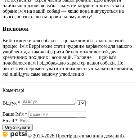
найбільш підходяще ім'я. Також не забудьте протестувати
обране ім'я на вашій собаці — якщо вона відгукується на
нього, значить, ви на правильному шляху!
Висновок
Вибір клички для собаки — це важливий і захоплюючий
процес. Ім'я Беррі може стати чудовим варіантом для вашого
улюбленця, а також відкрити безліч можливостей для
креативних похідних і асоціацій. Головне — щоб ім'я
подобалося вам і відображало характер вашої собаки. Не
бійтеся експериментувати та знаходити унікальні поєднання,
які підійдуть саме вашому улюбленцю!
Коментарі
Відгук
*
Ваше Імʼя
*
Email
*
Опублікувати
© 2013-2026 Простір для власників домашніх