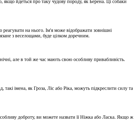
 якщо йдеться про таку чудову породу, як Берена. Ці собаки
 реагувати на нього. Ім'я може відображати зовнішні
'язане з веселощами, буде цілком доречним.
онічні, але в той же час мають свою особливу привабливість.
такі імена, як Гроза, Ліс або Ріка, можуть підкреслити силу та
собливу доброту, ви можете назвати її Ніжка або Ласка. Якщо ж