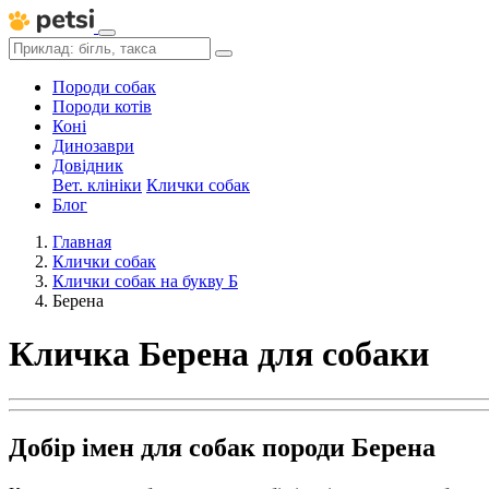
Породи собак
Породи котів
Коні
Динозаври
Довідник
Вет. клініки
Клички собак
Блог
Главная
Клички собак
Клички собак на букву Б
Берена
Кличка Берена для собаки
Добір імен для собак породи Берена