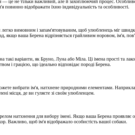
я — це не тільки важливий, але й захоплюючий процес. Особливо,
м'я повинно відображати їхню індивідуальність та особливості.
ти легко вимовним і запам'ятовуваним, щоб улюбленець міг швидко
ад, якщо ваша Берена відрізняється грайливим норовом, ім'я, пов
а такі варіанти, як Бруно, Луна або Міла. Ці імена прості та лак
твом і грацією, що ідеально відповідає породі Берена.
ожете вибрати ім'я, натхнене природними елементами. Наприклад, 
ені місця, де ви гуляєте зі своїм улюбленцем.
ерелом натхнення для вибору імені. Якщо ваша Берена проявляє о
ихор. Важливо, щоб ім'я відображало особистість вашої собаки.