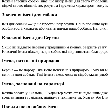
Кожен власник собаки знає, що вибір імені для свого улюбленц
відомі своєю відданістю, розумом і дружнім характером, тому і
Значення імені для собаки
Ім'я для собаки — це не просто набір звуків. Воно повинно бу
особливості, характер або навіть звички вашої собаки. Наприкл
Класичні імена для Берени
Якщо ви віддаєте перевагу традиційним іменам, зверніть увагу н
Класичні імена підходять для собак, які відрізняються благородс
Імена, натхненні природою
Берена — це порода, яка тісно пов'язана з природою. Тому ви м
велич вашої собаки. Такі імена також можуть відображати улюбл
Імена, засновані на характері
Кожна собака унікальна, і її характер може стати відмінним дж
вона активна і грайлива, підійдуть такі імена, як Ураган або В
Поради щодо вибору імені