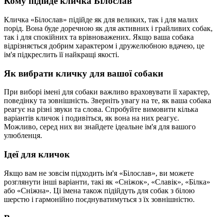
Кому підійде кличка Білослав
Кличка «Білослав» підійде як для великих, так і для малих
порід. Вона буде доречною як для активних і грайливих собак,
так і для спокійних та врівноважених. Якщо ваша собака
відрізняється добрим характером і дружелюбною вдачею, це
ім'я підкреслить її найкращі якості.
Як вибрати кличку для вашої собаки
При виборі імені для собаки важливо враховувати її характер,
поведінку та зовнішність. Зверніть увагу на те, як ваша собака
реагує на різні звуки та слова. Спробуйте вимовити кілька
варіантів кличок і подивіться, як вона на них реагує.
Можливо, серед них ви знайдете ідеальне ім'я для вашого
улюбленця.
Ідеї для кличок
Якщо вам не зовсім підходить ім'я «Білослав», ви можете
розглянути інші варіанти, такі як «Сніжок», «Славік», «Білка»
або «Сніжна». Ці імена також підійдуть для собак з білою
шерстю і гармонійно поєднуватимуться з їх зовнішністю.