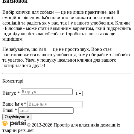
Висновок
Вибір клички для собаки — це не лише практичне, але й
емоційне рішення. Ім'я повинно викликати позитивні
асоціації та радість як у вас, так і у вашого улюбленця. Кличка
«Білослав» може стати відмінним варіантом, який підкреслить
індивідуальність вашої собаки і зробить ваш зв'язок ще
міцнішим.
Не забувайте, що ім'я — це не просто звук. Воно стає
частиною життя вашого улюбленця, тому обирайте з любов'ю
та увагою. Удачі у пошуку ідеальної клички для вашого
чотирилапого друга!
Коментарі
Відгук
*
Ваше Імʼя
*
Email
*
Опублікувати
© 2013-2026 Простір для власників домашніх
тварин petsi.net