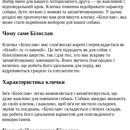
Вибір імені для вашого чотирилапого друга — це важливий і
відповідальний крок. Кличка повинна відображати характер
собаки, бути легкою у вимові та запам'ятовуванню. У цьому
розділі ми пропонуємо вам розглянути кличку «Білослав», яка
може стати відмінним вибором для вашої собаки.
Чому саме Білослав
Кличка «Білослав» має слов'янські корені і перекладається як
«білий» та «славний». Це ім'я підходить як для собак з
білосніжною шерстю, так і для тих, хто має яскраву та
запам'ятовувану зовнішність. Воно звучить благородно і
велично, що робить його ідеальним для порід, які
відрізняються грацією та елегантністю.
Характеристика клички
Ім'я «Білослав» легко вимовляється і запам'ятовується, що
дуже важливо для навчання собаки. Собаки швидко звикають
до своїх кличок, і важливо, щоб ім'я не містило складних
звуків та поєднань. «Білослав» складається з чітких складів,
що робить його ідеальним варіантом для повсякденного
використання.