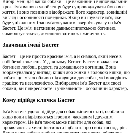
Вибір імені для вашої собаки – це важливий і відповідальний
крок. Ім'я вашого улюбленця буде супроводжувати його все
життя, і воно повинно відображати його характер, зовнішній
вигляд і особливості поведінки. Якщо ви шукаєте ім'я, яке
буде унікальним і запам'ятовуваним, зверніть увагу на ім'я
Бастет. Це ім'я, натхненне давньоєгипетською богинею,
символізує захист, домашній затишок і жіночність.
Значення імені Бастет
Бастет – це не просто красиве ім'я, а й символ, який несе в
собі безліч значень. У давньому Єгипті Бастет вважалася
богинею любові, радості та домашнього вогнища. Вона
зображувалася у вигляді кішки або жінки з головою кішки, що
робить це ім'я особливо підходящим для собак, які володіють
грацією та незалежністю. Вибираючи ім'я Бастет для своєї
собаки, ви підкреслюєте її унікальність і особливий характер.
Кому підійде кличка Бастет
Ім'я Бастет чудово підійде для собак жіночої статі, особливо
якщо вони відрізняються ігровим, ласкавим і дружнім
характером. Це ім'я також може підійти для собак, які
проявляють захисні інстинкти і дбають про своїх господарів.
Якщо ваша собака любить проводити час вдома, обожнює