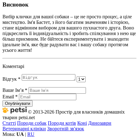
Висновок
Вибір клички для вашої собаки – це не просто процес, а ціле
мистецтво. Ім'я Бастет, з його багатим значенням і історією,
стане відмінним вибором для вашого пухнастого друга. Воно
підкреслить її індивідуальність і зробить спілкування з нею ще
більш приємним. Не бійтеся експериментувати і знаходити
ідеальне ім'я, яке буде радувати вас і вашу собаку протягом
усього життя!
Коментарі
Відгук
*
Ваше Імʼя
*
Email
*
Опублікувати
© 2013-2026 Простір для власників домашніх
тварин petsi.net
Статті
Породи собак
Породи котів
Коні
Динозаври
Ветеринарні клініки
Зворотній зв'язок
Мова:
UA
|
RU