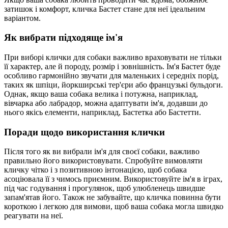
затишок і комфорт, кличка Бастет стане для неї ідеальним
варіантом.
Як вибрати підходяще ім'я
При виборі клички для собаки важливо враховувати не тільки
її характер, але й породу, розмір і зовнішність. Ім'я Бастет буде
особливо гармонійно звучати для маленьких і середніх порід,
таких як шпіци, йоркширські тер'єри або французькі бульдоги.
Однак, якщо ваша собака велика і потужна, наприклад,
вівчарка або лабрадор, можна адаптувати ім'я, додавши до
нього якісь елементи, наприклад, Бастетка або Бастетти.
Поради щодо використання клички
Після того як ви вибрали ім'я для своєї собаки, важливо
правильно його використовувати. Спробуйте вимовляти
кличку чітко і з позитивною інтонацією, щоб собака
асоціювала її з чимось приємним. Використовуйте ім'я в іграх,
під час годування і прогулянок, щоб улюбленець швидше
запам'ятав його. Також не забувайте, що кличка повинна бути
короткою і легкою для вимови, щоб ваша собака могла швидко
реагувати на неї.