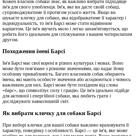
Кожен власник собаки знає, як важливо вибрати підходяще
ім'я для свого улюбленця. Ім'я, яке ви дасте своїй собаці,
супроводжуватиме її протягом усього життя. Якщо ви
шукаєте кличку для собаки, яка відображатиме її характер і
індивідуальність, то ім'я Барсі може стати відмінним
варіантом. Це ім'я звучить мило і легко запам'ятовується, що
робить його ідеальним для спілкування з вашим чотирилапим
другом.
Походження імені Барсі
Ім'я Барсі має свої корені в різних культурах і мовах. Воно
може бути пов'язане з різними значеннями, що надає йому
особливу привабливість. Багато власників собак обирають
імена, які мають особисте значення або асоціюються з чимось
важливим для них. Барсі може бути похідним від слова
«барс», що символізує силу і грацію. Це ім'я ідеально підійде
для активної і енергійної собаки, яка любить грати і
досліджувати навколишній світ.
Як вибрати кличку для собаки Барсі
При виборі клички для вашої собаки важливо враховувати її
характер, поведінку і особливості. Барсі — це ім'я, яке може
підійти як для великих, так і для малих порід. Воно достатньо