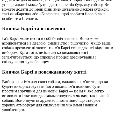
універсальне і може бути адаптоване під будь-яку собаку. Ви
можете додати до імені різні зменшувально-ласкові суфікси,
такі як «Барсик» або «Барсюша», щоб зробити його більш
особистим і теплим.
Кличка Барсі та її значення
Ім'я Барсі може нести в собі безліч значень. Воно може
асоціюватися з відвагою, сміливістю і рішучістю. Якщо ваша
собака проявляє ці якості, то ім'я Барсі стане для неї відмінним
вибором. Крім того, це ім'я легко вимовляється і
запам'ятовується, що спрощує процес дресирування і
спілкування з улюбленцем.
Кличка Барсі в повсякденному житті
Вибираючи ім'я для своєї собаки, важливо пам'ятати, що ви
будете використовувати його щодня. Ім'я повинно бути
простим і зручним для вимови. Барсі — це ім'я, яке легко
вимовляти і яке швидко запам'ятовується як вам, так і вашій
собаці. Воно звучить дружньо і позитивно, що створює
хорошу атмосферу для спілкування між вами і вашим
улюбленцем.