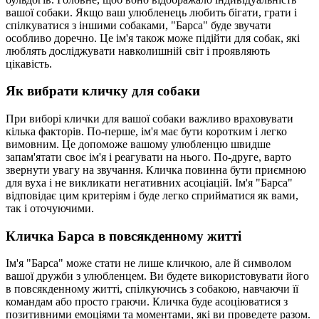
вашої собаки. Якщо ваш улюбленець любить бігати, грати і
спілкуватися з іншими собаками, "Барса" буде звучати
особливо доречно. Це ім'я також може підійти для собак, які
люблять досліджувати навколишній світ і проявляють
цікавість.
Як вибрати кличку для собаки
При виборі клички для вашої собаки важливо враховувати
кілька факторів. По-перше, ім'я має бути коротким і легко
вимовним. Це допоможе вашому улюбленцю швидше
запам'ятати своє ім'я і реагувати на нього. По-друге, варто
звернути увагу на звучання. Кличка повинна бути приємною
для вуха і не викликати негативних асоціацій. Ім'я "Барса"
відповідає цим критеріям і буде легко сприйматися як вами,
так і оточуючими.
Кличка Барса в повсякденному житті
Ім'я "Барса" може стати не лише кличкою, але й символом
вашої дружби з улюбленцем. Ви будете використовувати його
в повсякденному житті, спілкуючись з собакою, навчаючи її
командам або просто граючи. Кличка буде асоціюватися з
позитивними емоціями та моментами, які ви проведете разом.