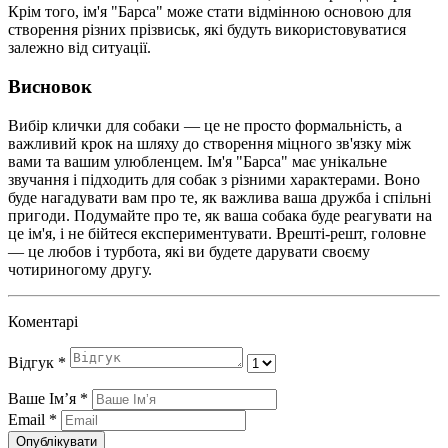
Крім того, ім'я "Барса" може стати відмінною основою для
створення різних прізвиськ, які будуть використовуватися
залежно від ситуації.
Висновок
Вибір клички для собаки — це не просто формальність, а
важливий крок на шляху до створення міцного зв'язку між
вами та вашим улюбленцем. Ім'я "Барса" має унікальне
звучання і підходить для собак з різними характерами. Воно
буде нагадувати вам про те, як важлива ваша дружба і спільні
пригоди. Подумайте про те, як ваша собака буде реагувати на
це ім'я, і не бійтеся експериментувати. Врешті-решт, головне
— це любов і турбота, які ви будете дарувати своєму
чотириногому другу.
Коментарі
Відгук
*
Ваше Імʼя
*
Email
*
Опублікувати