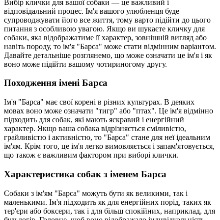
Вибір клички для вашої собаки — це важливий і
відповідальний процес. Ім'я вашого улюбленця буде
супроводжувати його все життя, тому варто підійти до цього
питання з особливою увагою. Якщо ви шукаєте кличку для
собаки, яка відображатиме її характер, зовнішній вигляд або
навіть породу, то ім'я "Барса" може стати відмінним варіантом.
Давайте детальніше розглянемо, що може означати це ім'я і як
воно може підійти вашому чотириногому другу.
Походження імені Барса
Ім'я "Барса" має свої корені в різних культурах. В деяких
мовах воно може означати "тигр" або "птах". Це ім'я відмінно
підходить для собак, які мають яскравий і енергійний
характер. Якщо ваша собака відрізняється сміливістю,
грайливістю і активністю, то "Барса" стане для неї ідеальним
ім'ям. Крім того, це ім'я легко вимовляється і запам'ятовується,
що також є важливим фактором при виборі клички.
Характеристика собак з іменем Барса
Собаки з ім'ям "Барса" можуть бути як великими, так і
маленькими. Ім'я підходить як для енергійних порід, таких як
тер'єри або боксери, так і для більш спокійних, наприклад, для
бульдогів. Головне, щоб воно відображало індивідуальність