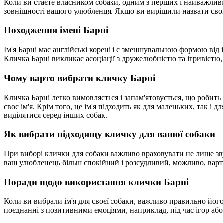
Коли ви стаєте власником собаки, одним з перших і найважливі
зовнішності вашого улюбленця. Якщо ви вирішили назвати свого 
Походження імені Барні
Ім'я Барні має англійські корені і є зменшувальною формою від
Кличка Барні викликає асоціації з дружелюбністю та ігривістю, 
Чому варто вибрати кличку Барні
Кличка Барні легко вимовляється і запам'ятовується, що робить
своє ім'я. Крім того, це ім'я підходить як для маленьких, так 
виділятися серед інших собак.
Як вибрати підходящу кличку для вашої собаки
При виборі клички для собаки важливо враховувати не лише звуч
ваш улюбленець більш спокійний і розсудливий, можливо, варто 
Поради щодо використання клички Барні
Коли ви вибрали ім'я для своєї собаки, важливо правильно йог
поєднанні з позитивними емоціями, наприклад, під час ігор аб