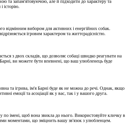
ою та запам'ятовуючою, але й підходити до характеру та
і історію.
його відмінним вибором для активних і енергійних собак.
 відрізняється ігровим характером та життєрадісністю.
ється з двох складів, що дозволяє собаці швидко реагувати на
я Барні, ви можете бути впевнені, що ваш улюбленець буде
а та ігрива, ім'я Барні буде як не можна до речі. Однак, якщо
і емоції та асоціації як у вас, так і у вашого друга.
у по імені, щоб вона звикла до нього. Використовуйте кличку в
ними моментами, що зміцнить вашу зв'язок з улюбленцем.