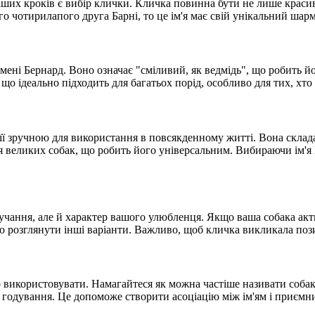
ших кроків є вибір клички. Кличка повинна бути не лише красив
чотирилапого друга Барні, то це ім'я має свій унікальний шарм 
 імені Бернард. Воно означає "сміливий, як ведмідь", що робить 
що ідеально підходить для багатьох порід, особливо для тих, хто
 її зручною для використання в повсякденному житті. Вона склада
і для великих собак, що робить його універсальним. Вибираючи ім'
ання, але й характер вашого улюбленця. Якщо ваша собака активн
розглянути інші варіанти. Важливо, щоб кличка викликала позитивн
о використовувати. Намагайтеся як можна частіше називати собак
о годування. Це допоможе створити асоціацію між ім'ям і приєм