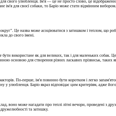
для свого улюбленця. Ім'я — це не просто слово, це відображення
 ім'я для своєї собаки, то Баріо може стати відмінним вибором. У
бо "округ". Це назва може асоціюватися з затишком і теплом, що 
кла до свого імені.
оже бути використане як для великих, так і для маленьких собак. 
інною основою для створення різних ласкавих прізвиськ, таких я
факторів. По-перше, ім'я повинно бути коротким і легко запам'ят
ну у улюбленця. Баріо якраз відповідає цим критеріям, адже його
ад, воно може нагадати про теплі літні вечори, проведені з друз
у дружелюбності та затишку.