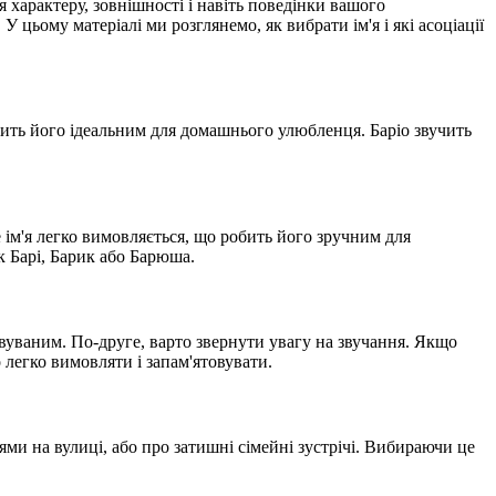
 характеру, зовнішності і навіть поведінки вашого
 цьому матеріалі ми розглянемо, як вибрати ім'я і які асоціації
робить його ідеальним для домашнього улюбленця. Баріо звучить
Це ім'я легко вимовляється, що робить його зручним для
к Барі, Барик або Барюша.
овуваним. По-друге, варто звернути увагу на звучання. Якщо
 легко вимовляти і запам'ятовувати.
ями на вулиці, або про затишні сімейні зустрічі. Вибираючи це