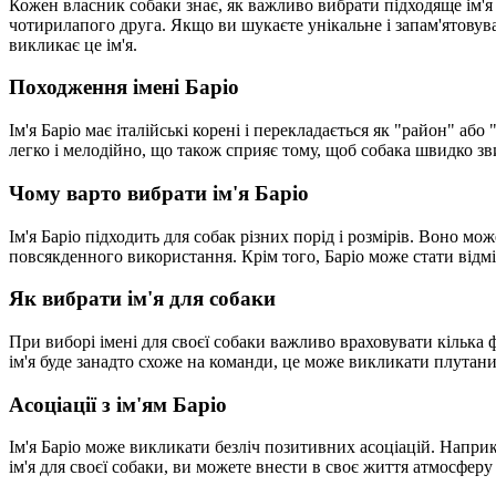
Кожен власник собаки знає, як важливо вибрати підходяще ім'я 
чотирилапого друга. Якщо ви шукаєте унікальне і запам'ятовуване
викликає це ім'я.
Походження імені Баріо
Ім'я Баріо має італійські корені і перекладається як "район" а
легко і мелодійно, що також сприяє тому, щоб собака швидко зви
Чому варто вибрати ім'я Баріо
Ім'я Баріо підходить для собак різних порід і розмірів. Воно м
повсякденного використання. Крім того, Баріо може стати відм
Як вибрати ім'я для собаки
При виборі імені для своєї собаки важливо враховувати кілька 
ім'я буде занадто схоже на команди, це може викликати плутани
Асоціації з ім'ям Баріо
Ім'я Баріо може викликати безліч позитивних асоціацій. Наприкл
ім'я для своєї собаки, ви можете внести в своє життя атмосфер