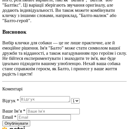
"Балтікс". Ці варіації зберігають звучання оригіналу, але
додають індивідуальності. Ви також можете комбінувати
кличку з іншими словами, наприклад, "Балто-малюк" або
"Балто-герой".
Висновок
Вибір клички для собаки — це не лише практичне, але й
емоційне рішення. Ім'я "Балто" може стати символом вашої
дружби та відданості, а також нагадуванням про героїзм і силу.
Не бійтеся експериментувати і знаходити те ім'я, яке буде
ідеально підходити вашому улюбленцю. Нехай ваша собака
стане справжнім героєм, як Балто, і принесе у ваше життя
радість і щастя!
Коментарі
Відгук
*
Ваше Імʼя
*
Email
*
Опублікувати