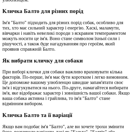
Кличка Балто для різних порід
Ім'я "Балто" підходить для різних порід собак, особливо для
тих, хто має сильний характер і енергію. Хаскі, маламути,
вівчарки і навіть невеликі породи з яскравим темпераментом
можуть носити це ім'я. Воно стане символом їхньої сили і
рішучості, а також буде нагадуванням про героїзм, який
проявив справжній Балто.
Як вибрати кличку для собаки
При виборі клички для собаки важливо враховувати кілька
факторів. По-перше, ім'я має бути коротким і легко вимовним.
Це допоможе вашому улюбленцю швидше запам'ятати своє
ім'я і відгукуватися на нього. По-друге, намагайтеся вибирати
ім'я, яке відображає характер і зовнішність вашої собаки. Якщо
ваша собака активна і грайлива, то ім'я "Балто" стане
відмінним вибором.
Кличка Балто та її варіації
Якщо вам подобає ім'я "Балто", але ви хочете трохи змінити
його, розгляньте варіанти, такі як "Бальта", "Балтік" або