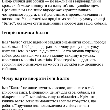
Вибір клички для собаки — це важливий і відповідальний
крок, який може вплинути на вашу зв'язок з улюбленцем.
Правильне ім'я не лише відображає характер вашого
чотирилапого друга, але й допомагає в процесі навчання та
виховання. У цій статті ми приділимо особливу увагу кличці
"Балто", яка може стати відмінним вибором для вашої собаки.
Історія клички Балто
Ім'я "Балто" стало відомим завдяки знаменитій собаці породи
хаскі, яка в 1925 році відіграла ключову роль у порятунку
жителів Ном, Аляска, від дифтерії. Балто очолив упряжку
собак, доставивши життєво важливу вакцину в умовах
жорстоких морозів і заметілів. Його героїзм і відданість
зробили його символом мужності та дружби між людиною і
собакою.
Чому варто вибрати ім'я Балто
Ім'я "Балто" не лише звучить красиво, але й несе в собі
глибокий зміст. Вибираючи це ім'я для своєї собаки, ви
підкреслюєте її сміливість, силу та відданість. Крім того,
кличка Балто легко вимовляється і запам'ятовується, що
робить її зручною для повсякденного спілкування з
улюбленцем.