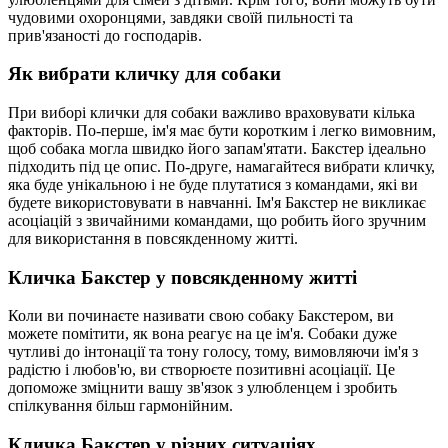
чудовими охоронцями, завдяки своїй пильності та
прив'язаності до господарів.
Як вибрати кличку для собаки
При виборі клички для собаки важливо враховувати кілька
факторів. По-перше, ім'я має бути коротким і легко вимовним,
щоб собака могла швидко його запам'ятати. Бакстер ідеально
підходить під це опис. По-друге, намагайтеся вибрати кличку,
яка буде унікальною і не буде плутатися з командами, які ви
будете використовувати в навчанні. Ім'я Бакстер не викликає
асоціацій з звичайними командами, що робить його зручним
для використання в повсякденному житті.
Кличка Бакстер у повсякденному житті
Коли ви починаєте називати свою собаку Бакстером, ви
можете помітити, як вона реагує на це ім'я. Собаки дуже
чутливі до інтонації та тону голосу, тому, вимовляючи ім'я з
радістю і любов'ю, ви створюєте позитивні асоціації. Це
допоможе зміцнити вашу зв'язок з улюбленцем і зробить
спілкування більш гармонійним.
Кличка Бакстер у різних ситуаціях