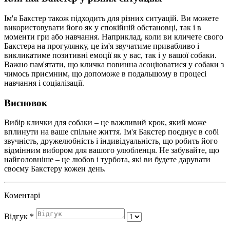
Ім'я Бакстер також підходить для різних ситуацій. Ви можете
використовувати його як у спокійній обстановці, так і в
моменти гри або навчання. Наприклад, коли ви кличете свого
Бакстера на прогулянку, це ім'я звучатиме привабливо і
викликатиме позитивні емоції як у вас, так і у вашої собаки.
Важно пам'ятати, що кличка повинна асоціюватися у собаки з
чимось приємним, що допоможе в подальшому в процесі
навчання і соціалізації.
Висновок
Вибір клички для собаки – це важливий крок, який може
вплинути на ваше спільне життя. Ім'я Бакстер поєднує в собі
звучність, дружелюбність і індивідуальність, що робить його
відмінним вибором для вашого улюбленця. Не забувайте, що
найголовніше – це любов і турбота, які ви будете дарувати
своєму Бакстеру кожен день.
Коментарі
Відгук
*