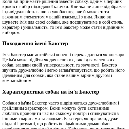
Коли ви приймаєте рішення завести собаку, одним з перших
кроків є вибір підходящої клички. Кличка не лише відображає
індивідуальність вашого улюбленця, але й може стати
важливим елементом у вашій взаємодії з ним. Якщо ви
шукаєте ім'я для своєї собаки, яке поєднуватиме в собі стиль,
характер і унікальність, то ім'я Бакстер може стати відмінним
вибором.
Походження імені Бакстер
Ім'я Бакстер має англійські корені і перекладається як «пекар».
Це ім'я може підійти як для великих, так і для маленьких
собак, завдяки своїй універсальності та звучності. Бакстер
звучить дружелюбно і легко запам'ятовується, що робить його
ідеальним для собаки, яка стане вашим вірним другом і
компаньйоном.
Характеристика собак на ім'я Бакстер
Собаки з ім'ям Бакстер часто відрізняються дружелюбним і
грайливим характером. Вони можуть бути активними,
люблять проводити час на свіжому повітрі і спілкуватися з
іншими тваринами та людьми. Бакстери, як правило, дуже
віддані і розумні, що робить їх відмінними домашніми
улюбленцями для сімей з дітьми. Крім того, вони можуть бути