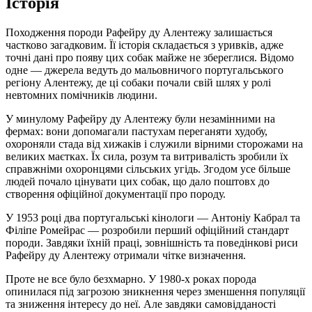
Історія
Походження породи Рафейру ду Алентежу залишається
частково загадковим. Її історія складається з уривків, адже
точні дані про появу цих собак майже не збереглися. Відомо
одне — джерела ведуть до мальовничого португальського
регіону Алентежу, де ці собаки почали свій шлях у ролі
невтомних помічників людини.
У минулому Рафейру ду Алентежу були незамінними на
фермах: вони допомагали пастухам переганяти худобу,
охороняли стада від хижаків і служили вірними сторожами на
великих маєтках. Їх сила, розум та витривалість зробили їх
справжніми охоронцями сільських угідь. Згодом усе більше
людей почало цінувати цих собак, що дало поштовх до
створення офіційної документації про породу.
У 1953 році два португальські кінологи — Антоніу Кабрал та
Філіпе Ромейрас — розробили перший офіційний стандарт
породи. Завдяки їхній праці, зовнішність та поведінкові риси
Рафейру ду Алентежу отримали чітке визначення.
Проте не все було безхмарно. У 1980-х роках порода
опинилася під загрозою зникнення через зменшення популяції
та зниження інтересу до неї. Але завдяки самовідданості