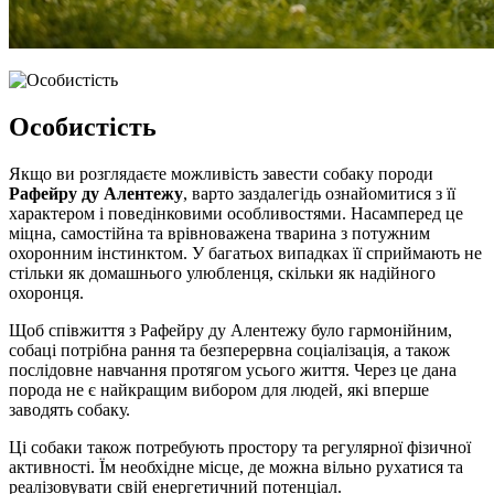
Особистість
Якщо ви розглядаєте можливість завести собаку породи
Рафейру ду Алентежу
, варто заздалегідь ознайомитися з її
характером і поведінковими особливостями. Насамперед це
міцна, самостійна та врівноважена тварина з потужним
охоронним інстинктом. У багатьох випадках її сприймають не
стільки як домашнього улюбленця, скільки як надійного
охоронця.
Щоб співжиття з Рафейру ду Алентежу було гармонійним,
собаці потрібна рання та безперервна соціалізація, а також
послідовне навчання протягом усього життя. Через це дана
порода не є найкращим вибором для людей, які вперше
заводять собаку.
Ці собаки також потребують простору та регулярної фізичної
активності. Їм необхідне місце, де можна вільно рухатися та
реалізовувати свій енергетичний потенціал.