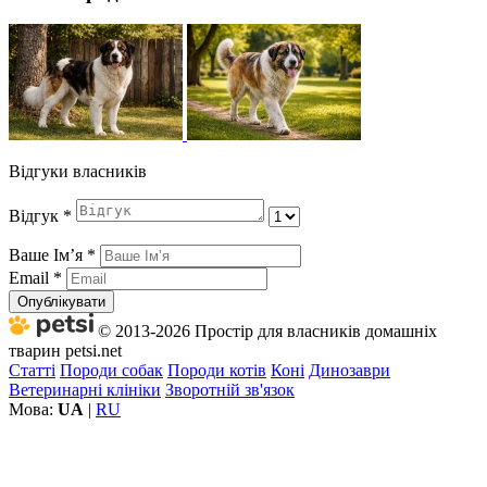
Відгуки власників
Відгук
*
Ваше Імʼя
*
Email
*
Опублікувати
© 2013-2026 Простір для власників домашніх
тварин petsi.net
Статті
Породи собак
Породи котів
Коні
Динозаври
Ветеринарні клініки
Зворотній зв'язок
Мова:
UA
|
RU