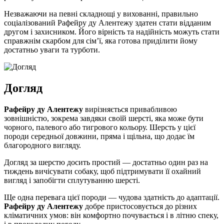
Незважаючи на певні складнощі у вихованні, правильно
соціалізований Рафейру ду Алентежу здатен стати відданим
другом і захисником. Його вірність та надійність можуть стати
справжнім скарбом для сім’ї, яка готова приділити йому
достатньо уваги та турботи.
Догляд
Рафейру ду Алентежу
вирізняється привабливою
зовнішністю, зокрема завдяки своїй шерсті, яка може бути
чорного, палевого або тигрового кольору. Шерсть у цієї
породи середньої довжини, пряма і щільна, що додає їм
благородного вигляду.
Догляд за шерстю досить простий — достатньо один раз на
тиждень вичісувати собаку, щоб підтримувати її охайний
вигляд і запобігти сплутуванню шерсті.
Ще одна перевага цієї породи — чудова здатність до адаптації.
Рафейру ду Алентежу
добре пристосовується до різних
кліматичних умов: він комфортно почувається і в літню спеку,