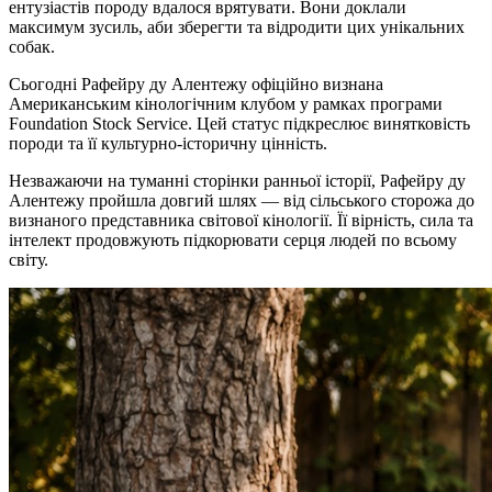
ентузіастів породу вдалося врятувати. Вони доклали
максимум зусиль, аби зберегти та відродити цих унікальних
собак.
Сьогодні Рафейру ду Алентежу офіційно визнана
Американським кінологічним клубом у рамках програми
Foundation Stock Service. Цей статус підкреслює винятковість
породи та її культурно-історичну цінність.
Незважаючи на туманні сторінки ранньої історії, Рафейру ду
Алентежу пройшла довгий шлях — від сільського сторожа до
визнаного представника світової кінології. Її вірність, сила та
інтелект продовжують підкорювати серця людей по всьому
світу.