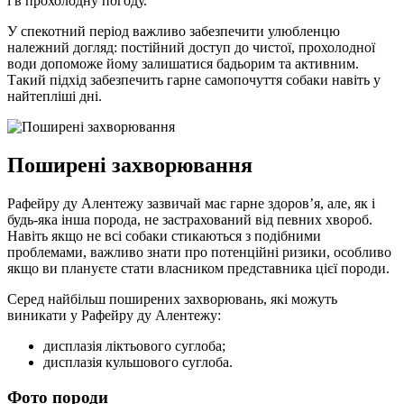
і в прохолодну погоду.
У спекотний період важливо забезпечити улюбленцю
належний догляд: постійний доступ до чистої, прохолодної
води допоможе йому залишатися бадьорим та активним.
Такий підхід забезпечить гарне самопочуття собаки навіть у
найтепліші дні.
Поширені захворювання
Рафейру ду Алентежу зазвичай має гарне здоров’я, але, як і
будь-яка інша порода, не застрахований від певних хвороб.
Навіть якщо не всі собаки стикаються з подібними
проблемами, важливо знати про потенційні ризики, особливо
якщо ви плануєте стати власником представника цієї породи.
Серед найбільш поширених захворювань, які можуть
виникати у Рафейру ду Алентежу:
дисплазія ліктьового суглоба;
дисплазія кульшового суглоба.
Фото породи