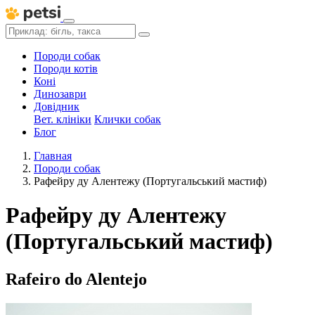
Породи собак
Породи котів
Коні
Динозаври
Довідник
Вет. клініки
Клички собак
Блог
Главная
Породи собак
Рафейру ду Алентежу (Португальський мастиф)
Рафейру ду Алентежу
(Португальський мастиф)
Rafeiro do Alentejo