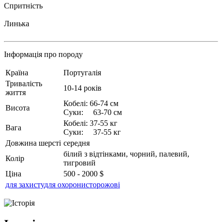
Спритність
Линька
Інформація про породу
Країна
Португалія
Тривалість
10-14 років
життя
Кобелі: 66-74 см
Висота
Суки: 63-70 см
Кобелі: 37-55 кг
Вага
Суки: 37-55 кг
Довжина шерсті
середня
білий з відтінками, чорний, палевий,
Колір
тигровий
Ціна
500 - 2000 $
для захисту
для охорони
сторожові