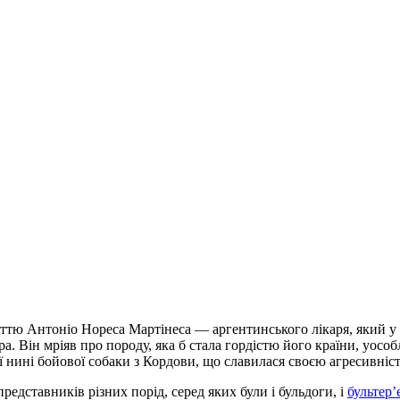
аттю Антоніо Нореса Мартінеса — аргентинського лікаря, який у 
а. Він мріяв про породу, яка б стала гордістю його країни, уосо
 нині бойової собаки з Кордови, що славилася своєю агресивніс
едставників різних порід, серед яких були і бульдоги, і
бультер’