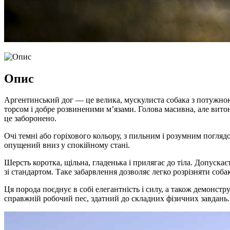
Опис
Аргентинський дог — це велика, мускулиста собака з потужно
торсом і добре розвиненими м’язами. Голова масивна, але витон
це заборонено.
Очі темні або горіхового кольору, з пильним і розумним погляд
опущений вниз у спокійному стані.
Шерсть коротка, щільна, гладенька і прилягає до тіла. Допуска
зі стандартом. Таке забарвлення дозволяє легко розрізняти со
Ця порода поєднує в собі елегантність і силу, а також демонстр
справжній робочий пес, здатний до складних фізичних завдань.