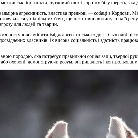
мисливські інстинкти, чутливий нюх і коротку білу шерсть, яка 
адмірна агресивність, властива предкові — собаці з Кордови. Мар
стовувалася у підпільних боях, що негативно вплинуло на її реп
агрозу для людей та тварин.
ося поступово змінити імідж аргентинського дога. Сьогодні ці с
освідчених власників. Їх висока соціальність і здатність працюв
аною породою, яка потребує правильної соціалізації, твердої ру
 або охороні, демонструючи розум, витривалість і контрольовану 