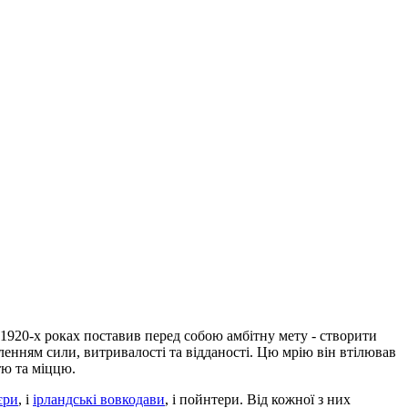
1920-х роках поставив перед собою амбітну мету - створити
бленням сили, витривалості та відданості. Цю мрію він втілював
тю та міццю.
єри
, і
ірландські вовкодави
, і пойнтери. Від кожної з них