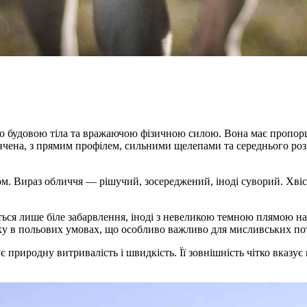
ю будовою тіла та вражаючою фізичною силою. Вона має пропор
чена, з прямим профілем, сильними щелепами та середнього розмі
ом. Вираз обличчя — рішучий, зосереджений, іноді суворий. Хвіс
ється лише біле забарвлення, іноді з невеликою темною плямою на
баку в польових умовах, що особливо важливо для мисливських по
ує природну витривалість і швидкість. Її зовнішність чітко вказу