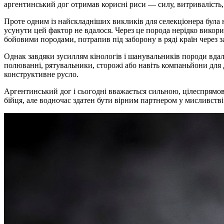
аргентинський дог отримав корисні риси — силу, витривалість, 
Проте одним із найскладніших викликів для селекціонера була н
усунути цей фактор не вдалося. Через це порода нерідко викори
бойовими породами, потрапив під заборону в ряді країн через з
Однак завдяки зусиллям кінологів і шанувальників породи вдал
полюванні, рятувальники, сторожі або навіть компаньйони для д
конструктивне русло.
Аргентинський дог і сьогодні вважається сильною, цілеспрямов
бійця, але водночас здатен бути вірним партнером у мисливстві