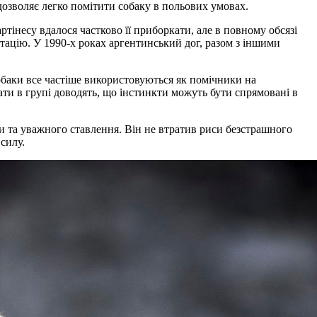
дозволяє легко помітити собаку в польових умовах.
тінесу вдалося частково її приборкати, але в повному обсязі
утацію. У 1990-х роках аргентинський дог, разом з іншими
обаки все частіше використовуються як помічники на
ати в групі доводять, що інстинкти можуть бути спрямовані в
ки та уважного ставлення. Він не втратив риси безстрашного
силу.