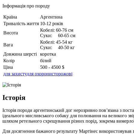
Інформація про породу
Країна
Аргентина
Тривалість життя
10-12 років
Кобелі: 60-76 см
Висота
Суки: 60-65 см
Кобелі: 45-54 кг
Вага
Суки: 40-50 кг
Довжина шерсті
коротка
Колір
білий
Ціна
500 - 4500 $
для захисту
для охорони
сторожові
Історія
Історія породи аргентинський дог нерозривно пов’язана з пост
ідеального мисливського собаку для полювання на великого звір
шляхом ретельного схрещування різних порід, зокрема вимерлої
Для досягнення бажаного результату Мартінес використовував пр