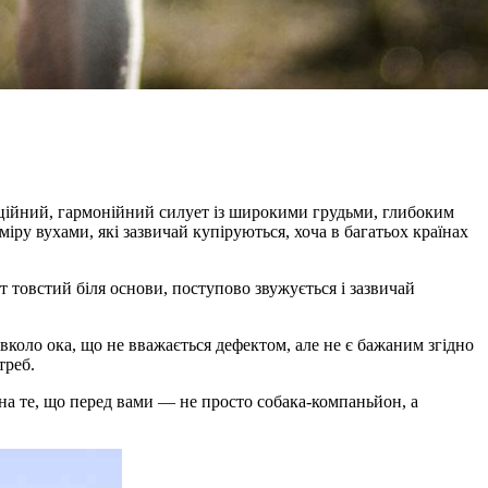
ційний, гармонійний силует із широкими грудьми, глибоким
ру вухами, які зазвичай купіруються, хоча в багатьох країнах
т товстий біля основи, поступово звужується і зазвичай
вколо ока, що не вважається дефектом, але не є бажаним згідно
треб.
є на те, що перед вами — не просто собака-компаньйон, а