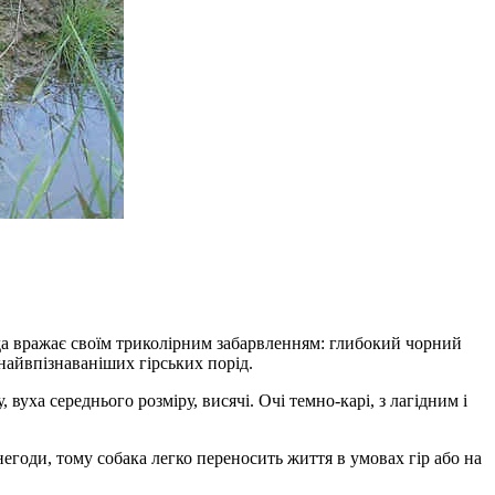
ода вражає своїм триколірним забарвленням: глибокий чорний
найвпізнаваніших гірських порід.
уха середнього розміру, висячі. Очі темно-карі, з лагідним і
негоди, тому собака легко переносить життя в умовах гір або на