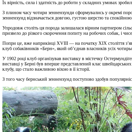
Їх вірність, сила і здатність до роботи у складних умовах зро
З плином часу чотири зенненхунди сформувались у окремі породи
зенненхунд відзначається довгою, густою шерстю та спокійно
Упродовж століть ця порода залишалася вірним партнером сільс
призвело до різкого скорочення попиту на робочих собак, і чис
Попри це, вже наприкінці XVIII — на початку XIX століття з’яв
клуб собаківників «Берн», який об’єднав власників усіх чотирь
У 1902 році клуб організував виставку в містечку Остермундіґе
виставці у Берні був вперше представлений клас швейцарських
клубу, що стало важливою віхою в її історії.
З того часу бернський зенненхунд поступово здобув популярність