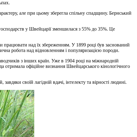
ьпах.
арактеру, але при цьому зберегла спільну спадщину. Бернський
 господарств у Швейцарії зменшилася з 55% до 35%. Це
али працювати над їх збереженням. У 1899 році був заснований
атична робота над відновленням і популяризацією породи.
аводчиків з інших країн. Уже в 1904 році на міжнародній
ода отримала офіційне визнання Швейцарського кінологічного
завдяки своїй лагідній вдачі, інтелекту та вірності людині.