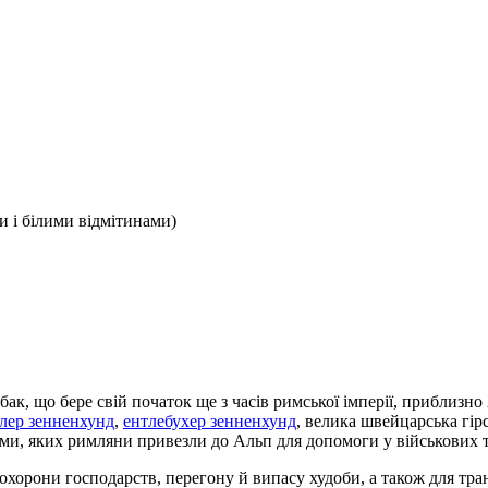
 і білими відмітинами)
бак, що бере свій початок ще з часів римської імперії, приблизн
лер зенненхунд
,
ентлебухер зенненхунд
, велика швейцарська гір
фами, яких римляни привезли до Альп для допомоги у військових т
охорони господарств, перегону й випасу худоби, а також для тра