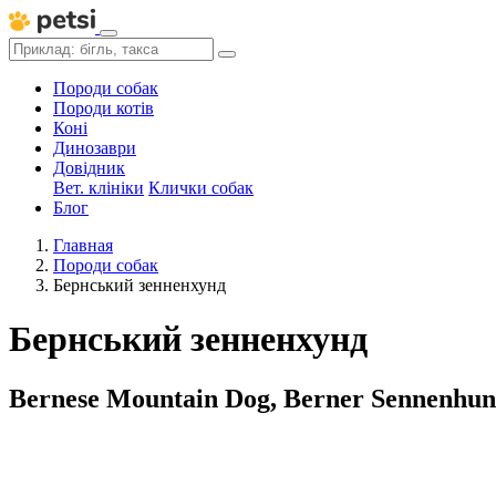
Породи собак
Породи котів
Коні
Динозаври
Довідник
Вет. клініки
Клички собак
Блог
Главная
Породи собак
Бернський зенненхунд
Бернський зенненхунд
Bernese Mountain Dog, Berner Sennenhund