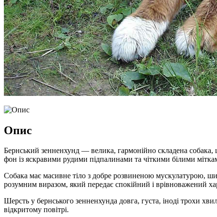
Опис
Бернський зенненхунд — велика, гармонійно складена собака, щ
фон із яскравими рудими підпалинами та чіткими білими мітками
Собака має масивне тіло з добре розвиненою мускулатурою, широ
розумним виразом, який передає спокійний і врівноважений ха
Шерсть у бернського зенненхунда довга, густа, іноді трохи хвил
відкритому повітрі.