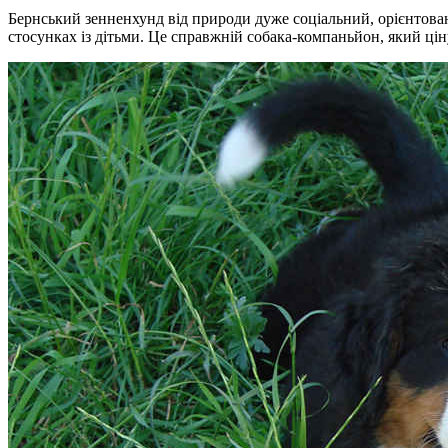
Бернський зенненхунд від природи дуже соціальний, орієнтовани
стосунках із дітьми. Це справжній собака-компаньйон, який цін