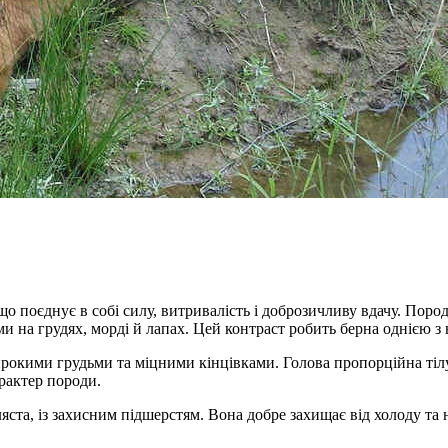
о поєднує в собі силу, витривалість і доброзичливу вдачу. Пор
 на грудях, морді й лапах. Цей контраст робить берна однією з 
кими грудьми та міцними кінцівками. Голова пропорційна тілу, в
рактер породи.
яста, із захисним підшерстям. Вона добре захищає від холоду та 