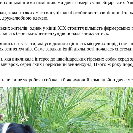
били їх незамінними помічниками для фермерів у швейцарських Ал
, кожна з яких має свої унікальні особливості зовнішності та х
ю, дружелюбною вдачею.
ьких жителів, однак у кінці XIX століття кількість фермерських
ельність бернських зенненхундів почала знижуватись.
ились ентузіасти, які усвідомили цінність місцевих порід і поч
ох зенненхундів. Саме завдяки їхній діяльності почалась систем
н, яка викликала інтерес до швейцарських гірських собак серед з
 вівчарок, серед яких і бернський зенненхунд. Цього ж року пор
 не лише як робоча собака, а й як чудовий компаньйон для сімей, 