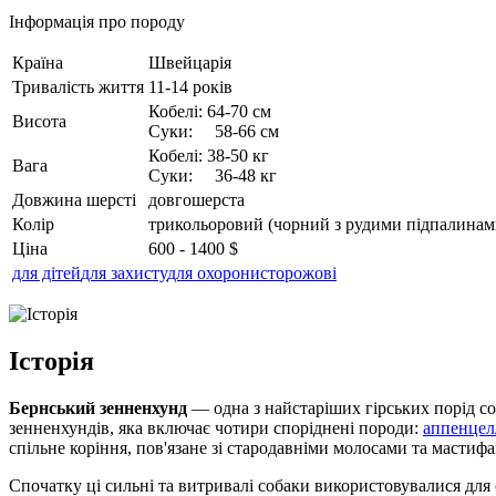
Інформація про породу
Країна
Швейцарія
Тривалість життя
11-14 років
Кобелі: 64-70 см
Висота
Суки: 58-66 см
Кобелі: 38-50 кг
Вага
Суки: 36-48 кг
Довжина шерсті
довгошерста
Колір
трикольоровий (чорний з рудими підпалинами
Ціна
600 - 1400 $
для дітей
для захисту
для охорони
сторожові
Історія
Бернський зенненхунд
— одна з найстаріших гірських порід со
зенненхундів, яка включає чотири споріднені породи:
аппенцел
спільне коріння, пов'язане зі стародавніми молосами та масти
Спочатку ці сильні та витривалі собаки використовувалися для 