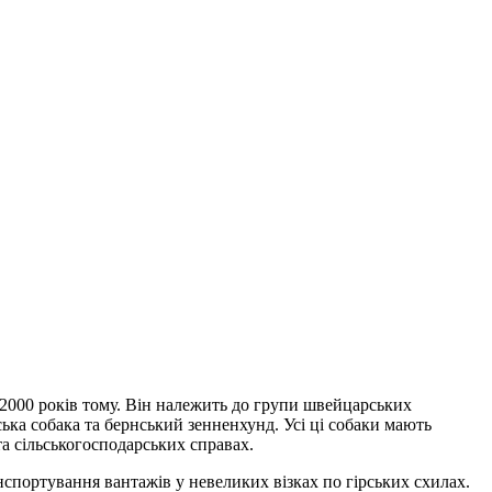
о 2000 років тому. Він належить до групи швейцарських
ська собака та бернський зенненхунд. Усі ці собаки мають
а сільськогосподарських справах.
нспортування вантажів у невеликих візках по гірських схилах.