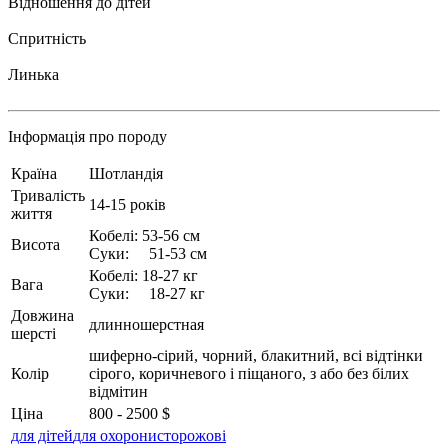
Відношення до дітей
Спритність
Линька
Інформація про породу
Країна
Шотландія
Тривалість
14-15 років
життя
Кобелі: 53-56 см
Висота
Суки: 51-53 см
Кобелі: 18-27 кг
Вага
Суки: 18-27 кг
Довжина
длинношерстная
шерсті
шиферно-сірий, чорний, блакитний, всі відтінки
Колір
сірого, коричневого і піщаного, з або без білих
відмітин
Ціна
800 - 2500 $
для дітей
для охорони
сторожові