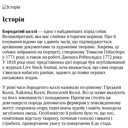
Історія
Бородатий коллі
— одна з найдавніших порід собак
Великобританії, яка має глибоке історичне коріння. Про її
існування відомо ще з давніх часів, що підтверджується
архівними документами та художніми творами. Зокрема, ці
собаки зображені на портреті, створеному Томасом Гейнсборо
у 1771 році, а також на роботі Джошуа Рейнольдса 1772 року.
У 1818 році опис представника цієї породи був опублікований
у журналі Live Stock Journal, хоча вважається, що сама порода
з’явилася набагато раніше, задовго до появи перших
письмових згадок.
У різні часи бородатого коллі називали по-різному: Гірський
Коллі, Хайленд Коллі, Волосатий Коллі. Всі ці назви вказують
на його зовнішність і походження. Протягом століть ця
довгошерста порода допомагала фермерам у повсякденному
житті: охороняла отару, переганяла худобу і навіть знаходила
загублених овець. Особливістю її роботи було те, що пес,
помітивши відсталу тварину, починав голосно гавкати і
стрибати, привертаючи увагу та повертаючи її до стада.