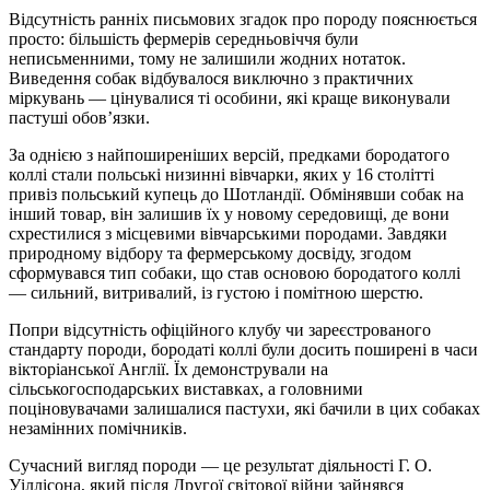
Відсутність ранніх письмових згадок про породу пояснюється
просто: більшість фермерів середньовіччя були
неписьменними, тому не залишили жодних нотаток.
Виведення собак відбувалося виключно з практичних
міркувань — цінувалися ті особини, які краще виконували
пастуші обов’язки.
За однією з найпоширеніших версій, предками бородатого
коллі стали польські низинні вівчарки, яких у 16 столітті
привіз польський купець до Шотландії. Обмінявши собак на
інший товар, він залишив їх у новому середовищі, де вони
схрестилися з місцевими вівчарськими породами. Завдяки
природному відбору та фермерському досвіду, згодом
сформувався тип собаки, що став основою бородатого коллі
— сильний, витривалий, із густою і помітною шерстю.
Попри відсутність офіційного клубу чи зареєстрованого
стандарту породи, бородаті коллі були досить поширені в часи
вікторіанської Англії. Їх демонстрували на
сільськогосподарських виставках, а головними
поціновувачами залишалися пастухи, які бачили в цих собаках
незамінних помічників.
Сучасний вигляд породи — це результат діяльності Г. О.
Уіллісона, який після Другої світової війни зайнявся