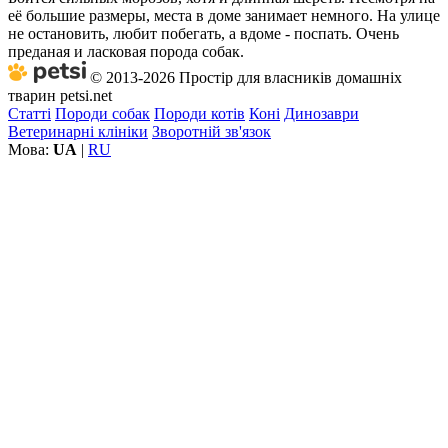
её большие размеры, места в доме занимает немного. На улице
не остановить, любит побегать, а вдоме - поспать. Очень
преданая и ласковая порода собак.
© 2013-2026 Простір для власників домашніх
тварин petsi.net
Статті
Породи собак
Породи котів
Коні
Динозаври
Ветеринарні клініки
Зворотній зв'язок
Мова:
UA
|
RU