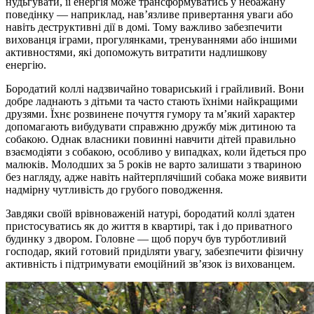
нудьгувати, її енергія може трансформуватись у небажану
поведінку — наприклад, нав’язливе привертання уваги або
навіть деструктивні дії в домі. Тому важливо забезпечити
вихованця іграми, прогулянками, тренуваннями або іншими
активностями, які допоможуть витратити надлишкову
енергію.
Бородатий коллі надзвичайно товариський і грайливий. Вони
добре ладнають з дітьми та часто стають їхніми найкращими
друзями. Їхнє розвинене почуття гумору та м’який характер
допомагають вибудувати справжню дружбу між дитиною та
собакою. Однак власники повинні навчити дітей правильно
взаємодіяти з собакою, особливо у випадках, коли йдеться про
малюків. Молодших за 5 років не варто залишати з твариною
без нагляду, адже навіть найтерплячіший собака може виявити
надмірну чутливість до грубого поводження.
Завдяки своїй врівноваженій натурі, бородатий коллі здатен
пристосуватись як до життя в квартирі, так і до приватного
будинку з двором. Головне — щоб поруч був турботливий
господар, який готовий приділяти увагу, забезпечити фізичну
активність і підтримувати емоційний зв’язок із вихованцем.