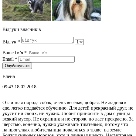
Відгуки власників
Відгук
*
Ваше Імʼя
*
Email
*
Опублікувати
Елена
09:43 18.02.2018
Отличная порода собак, очень весёлая, добрая. Не жадная к
еде, легко поддаётся обучению. Для детей прекрасный друг, не
укусит ни своих, ни чужих. Любит приносить в дом с улицы
всякий мусор. Не охранник и не сторож, но лает прекрасно. За
шерстью, конечно, нужно ухаживать тщательно, потому что
на прогулках любительница поваляться в траве, на земле.
Боится сильных морозов, хотя и длинная шерсть. Несмотря на