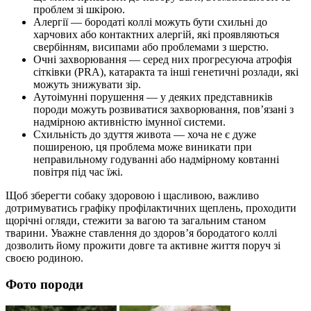
проблем зі шкірою.
Алергії — бородаті коллі можуть бути схильні до
харчових або контактних алергій, які проявляються
свербінням, висипами або проблемами з шерстю.
Очні захворювання — серед них прогресуюча атрофія
сітківки (PRA), катаракта та інші генетичні розлади, які
можуть знижувати зір.
Аутоімунні порушення — у деяких представників
породи можуть розвиватися захворювання, пов’язані з
надмірною активністю імунної системи.
Схильність до здуття живота — хоча не є дуже
поширеною, ця проблема може виникати при
неправильному годуванні або надмірному ковтанні
повітря під час їжі.
Щоб зберегти собаку здоровою і щасливою, важливо
дотримуватись графіку профілактичних щеплень, проходити
щорічні огляди, стежити за вагою та загальним станом
тварини. Уважне ставлення до здоров’я бородатого коллі
дозволить йому прожити довге та активне життя поруч зі
своєю родиною.
Фото породи