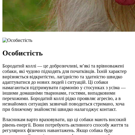
Особистість
Бородатий коллі — це доброзичливі, м’які та врівноважені
собаки, які чудово підходять для початківців. Їхній характер
вирізняється відкритістю, лагідністю та здатністю швидко
адаптуватися до нових людей і ситуацій. Ці собаки
намагаються підтримувати гармонію у стосунках з усіма —
іншими домашніми тваринами, гостями, випадковими
перехожими. Бородатий коллі рідко проявляє агресію, а в
незнайомих ситуаціях зазвичай поводиться стримано, хоча
при ближчому знайомстві швидко налагоджує контакт.
Власникам варто враховувати, що ці собаки мають високий
рівень енергії. Вони потребують активного способу життя та
регулярних фізичних навантажень. Якщо собака буде