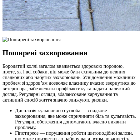
Поширені захворювання
Бородатий коллі загалом вважається здоровою породою,
проте, як і всі собаки, він може бути схильним до певних
спадкових або набутих захворювань. Усвідомлення можливих
проблем зі здоров’ям дозволяє власнику вчасно звернутися до
ветеринара, забезпечити профілактику та надати належний
догляд. Регулярні огляди, збалансоване харчування та
активний спосіб життя значно знижують ризики.
Дисплазія кульшового суглоба — спадкове
захворювання, яке може спричиняти біль та кульгавість.
Регулярні обстеження допомагають вчасно виявити
проблему.
Гіпотиреоз — порушення роботи щитоподібної залози,
що може призвести до набору ваги, втомлюваності та