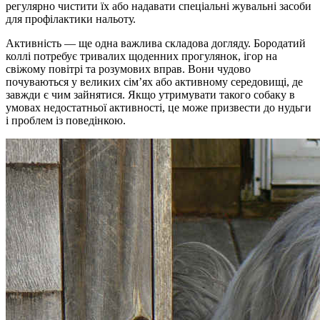
регулярно чистити їх або надавати спеціальні жувальні засоби
для профілактики нальоту.
Активність — ще одна важлива складова догляду. Бородатий
коллі потребує тривалих щоденних прогулянок, ігор на
свіжому повітрі та розумових вправ. Вони чудово
почуваються у великих сім’ях або активному середовищі, де
завжди є чим зайнятися. Якщо утримувати такого собаку в
умовах недостатньої активності, це може призвести до нудьги
і проблем із поведінкою.