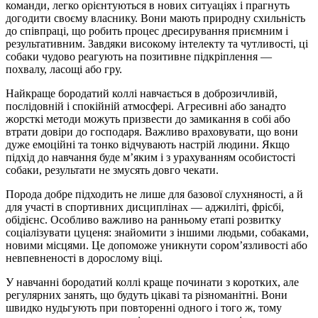
команди, легко орієнтуються в нових ситуаціях і прагнуть
догодити своєму власнику. Вони мають природну схильність
до співпраці, що робить процес дресирування приємним і
результативним. Завдяки високому інтелекту та чутливості, ці
собаки чудово реагують на позитивне підкріплення —
похвалу, ласощі або гру.
Найкраще бородатий коллі навчається в доброзичливій,
послідовній і спокійній атмосфері. Агресивні або занадто
жорсткі методи можуть призвести до замикання в собі або
втрати довіри до господаря. Важливо враховувати, що вони
дуже емоційні та тонко відчувають настрій людини. Якщо
підхід до навчання буде м’яким і з урахуванням особистості
собаки, результати не змусять довго чекати.
Порода добре підходить не лише для базової слухняності, а й
для участі в спортивних дисциплінах — аджиліті, фрісбі,
обідієнс. Особливо важливо на ранньому етапі розвитку
соціалізувати цуценя: знайомити з іншими людьми, собаками,
новими місцями. Це допоможе уникнути сором’язливості або
невпевненості в дорослому віці.
У навчанні бородатий коллі краще починати з коротких, але
регулярних занять, що будуть цікаві та різноманітні. Вони
швидко нудьгують при повторенні одного і того ж, тому