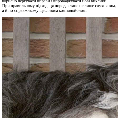
корисно чергувати вправи і впроваджувати нові виклики.
При правильному підході ця порода стане не лише слухняним,
а й по-справжньому щасливим компаньйоном.