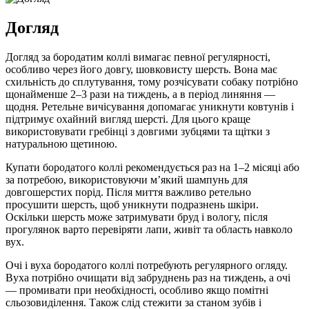
Догляд
Догляд за бородатим коллі вимагає певної регулярності,
особливо через його довгу, шовковисту шерсть. Вона має
схильність до сплутування, тому розчісувати собаку потрібно
щонайменше 2–3 рази на тиждень, а в період линяння —
щодня. Ретельне вичісування допомагає уникнути ковтунів і
підтримує охайний вигляд шерсті. Для цього краще
використовувати гребінці з довгими зубцями та щітки з
натуральною щетиною.
Купати бородатого коллі рекомендується раз на 1–2 місяці або
за потребою, використовуючи м’який шампунь для
довгошерстих порід. Після миття важливо ретельно
просушити шерсть, щоб уникнути подразнень шкіри.
Оскільки шерсть може затримувати бруд і вологу, після
прогулянок варто перевіряти лапи, живіт та область навколо
вух.
Очі і вуха бородатого коллі потребують регулярного огляду.
Вуха потрібно очищати від забруднень раз на тиждень, а очі
— промивати при необхідності, особливо якщо помітні
сльозовиділення. Також слід стежити за станом зубів і