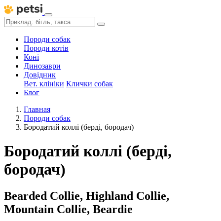
Породи собак
Породи котів
Коні
Динозаври
Довідник
Вет. клініки
Клички собак
Блог
Главная
Породи собак
Бородатий коллі (берді, бородач)
Бородатий коллі (берді,
бородач)
Bearded Collie, Highland Collie,
Mountain Collie, Beardie