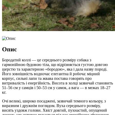
Опис
Бородатий коллі — це середнього розміру собака з
гармонійною будовою тіла, що відрізняється густою довгою
шерстю та характерною «бородою», яка і дала назву породі.
Його зовнішність водночас елегантна й робоча: міцний
корпус, сильні лапи та жвава постава говорять про
витривалість і енергійність. Висота в холці зазвичай становить
51–56 см у самців і 50–53 см у самок, а вага — в межах 18–27
кг.
Очі великі, широко посаджені, зазвичай темного кольору, з
виразним і дружнім поглядом. Вуха середнього розміру,
висять уздовж голови. Хвіст довгий, пухнастий, опущений
донизу, але активно рухається під час емоційного збудження.