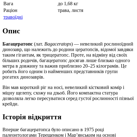
Вага
до 1,68 кг
Раціон
трава, листя
травоїдні
Опис
Багацератопс
(лат.
Bagaceratops
) — невеликий рослиноїдний
динозавр, що належить до родини цератопсів, відомої завдяки
таким гігантам, як трицератопс. Проте, на відміну від своїх
більших родичів, багацератопс досягав лише близько одного
метра в довжину та важив приблизно 20–25 кілограмів. Це
робить його одним із найменших представників групи
рогатих динозаврів.
Він мав короткий ріг на носі, невеликий кістковий комір і
міцну щелепу, схожу на дзьоб. Його компактна статура
дозволяла легко пересуватися серед густої рослинності пізньої
крейди.
Історія відкриття
Вперше багацератопса було описано в 1975 році
палеонтологами Терещенком і Мар’янським на основі