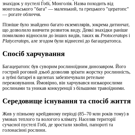
знахідок у пустелі Гобі, Монголія. Назва походить від
монгольського "бага" — маленький, та грецького "цератопс"
— рогате обличчя.
Пізніше було знайдено багато екземплярів, зокрема дитинчат,
що дозволило вивчити розвиток виду. Деякі знахідки раніше
помилково відносили до інших видів, таких як
Protoceratops
і
Platyceratops
, але згодом були віднесені до багацератопса.
Спосіб харчування
Багацератопс був суворим рослиноїдним динозавром. Його
гострий роговий дзьоб дозволяв зрізати жорстку рослинність,
а зубні батареї в щелепах забезпечували ретельне
пережовування. Ймовірно, він харчувався низькорослими
рослинами та уникав конкуренції з більшими травоїдними.
Середовище існування та спосіб життя
Жив у пізньому крейдяному періоді (85–70 млн років тому) в
умовах теплого та вологого клімату. Населяв території
сучасної пустелі Гобі, де зростали хвойні, папороті та
голонасінні рослини.