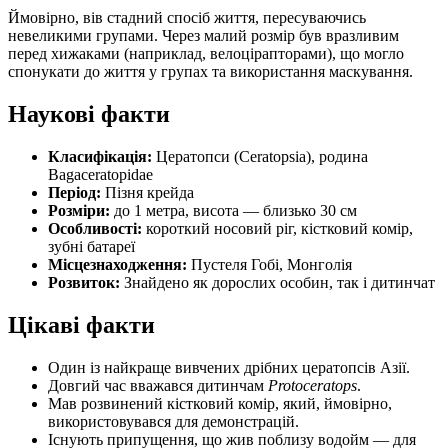
Ймовірно, вів стадний спосіб життя, пересуваючись
невеликими групами. Через малий розмір був вразливим
перед хижаками (наприклад, велоцірапторами), що могло
спонукати до життя у групах та використання маскування.
Наукові факти
Класифікація:
Цератопси (Ceratopsia), родина
Bagaceratopidae
Період:
Пізня крейда
Розміри:
до 1 метра, висота — близько 30 см
Особливості:
короткий носовий ріг, кістковий комір,
зубні батареї
Місцезнаходження:
Пустеля Гобі, Монголія
Розвиток:
Знайдено як дорослих особин, так і дитинчат
Цікаві факти
Один із найкраще вивчених дрібних цератопсів Азії.
Довгий час вважався дитинчам
Protoceratops
.
Мав розвинений кістковий комір, який, ймовірно,
використовувався для демонстрацій.
Існують припущення, що жив поблизу водойм — для