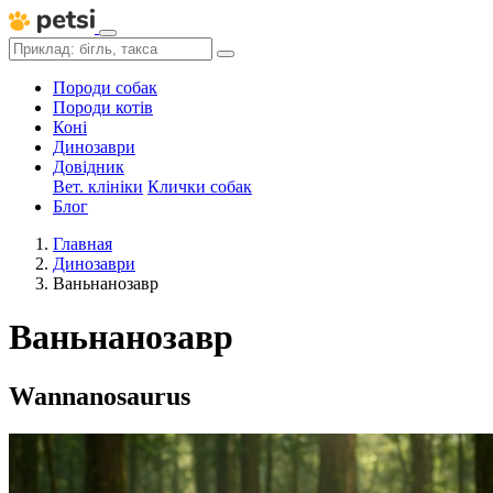
Породи собак
Породи котів
Коні
Динозаври
Довідник
Вет. клініки
Клички собак
Блог
Главная
Динозаври
Ваньнанозавр
Ваньнанозавр
Wannanosaurus