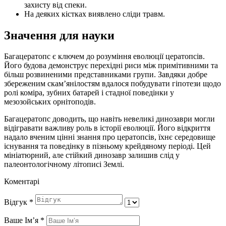
захисту від спеки.
На деяких кістках виявлено сліди травм.
Значення для науки
Багацератопс є ключем до розуміння еволюції цератопсів.
Його будова демонструє перехідні риси між примітивними та
більш розвиненими представниками групи. Завдяки добре
збереженим скам’янілостям вдалося побудувати гіпотези щодо
ролі коміра, зубних батарей і стадної поведінки у
мезозойських орнітоподів.
Багацератопс доводить, що навіть невеликі динозаври могли
відігравати важливу роль в історії еволюції. Його відкриття
надало вченим цінні знання про цератопсів, їхнє середовище
існування та поведінку в пізньому крейдяному періоді. Цей
мініатюрний, але стійкий динозавр залишив слід у
палеонтологічному літописі Землі.
Коментарі
Відгук
*
Ваше Імʼя
*