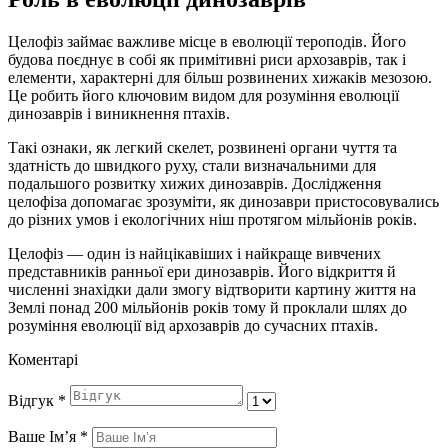
Целофіз займає важливе місце в еволюції тероподів. Його
будова поєднує в собі як примітивні риси архозаврів, так і
елементи, характерні для більш розвинених хижаків мезозою.
Це робить його ключовим видом для розуміння еволюції
динозаврів і виникнення птахів.
Такі ознаки, як легкий скелет, розвинені органи чуття та
здатність до швидкого руху, стали визначальними для
подальшого розвитку хижих динозаврів. Дослідження
целофіза допомагає зрозуміти, як динозаври пристосовувались
до різних умов і екологічних ніш протягом мільйонів років.
Целофіз — один із найцікавіших і найкраще вивчених
представників ранньої ери динозаврів. Його відкриття й
численні знахідки дали змогу відтворити картину життя на
Землі понад 200 мільйонів років тому й проклали шлях до
розуміння еволюції від архозаврів до сучасних птахів.
Коментарі
Відгук
*
Ваше Імʼя
*