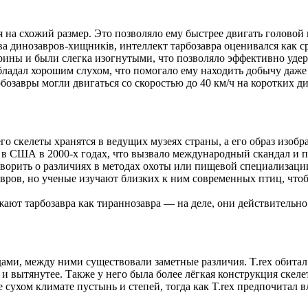
я на схожий размер. Это позволяло ему быстрее двигать головой 
а динозавров-хищників, интеллект тарбозавра оценивался как с
ины и были слегка изогнутыми, что позволяло эффективно удер
бладал хорошим слухом, что помогало ему находить добычу даже 
бозавры могли двигаться со скоростью до 40 км/ч на коротких д
о скелеты хранятся в ведущих музеях страны, а его образ изобр
 в США в 2000-х годах, что вызвало международный скандал и 
оворить о различиях в методах охоты или пищевой специализац
ов, но ученые изучают близких к ним современных птиц, чтобы
т тарбозавра как тираннозавра — на деле, они действительно
ами, между ними существовали заметные различия. T.rex обитал
и вытянутее. Также у него была более лёгкая конструкция скеле
е сухом климате пустынь и степей, тогда как T.rex предпочитал 