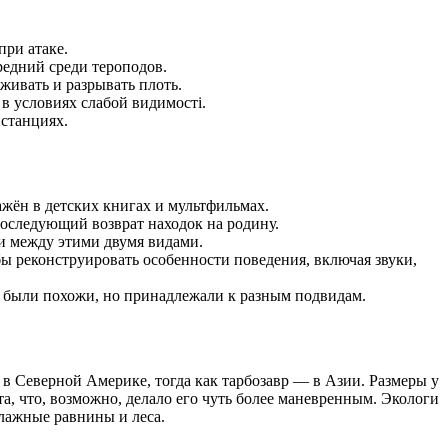
при атаке.
редний среди тероподов.
живать и разрывать плоть.
в условиях слабой видимості.
истанциях.
ажён в детских книгах и мультфильмах.
последующий возврат находок на родину.
ии между этими двумя видами.
 реконструировать особенности поведения, включая звуки,
 были похожи, но принадлежали к разным подвидам.
 в Северной Америке, тогда как тарбозавр — в Азии. Размеры у
та, что, возможно, делало его чуть более маневренным. Экологи
влажные равнины и леса.