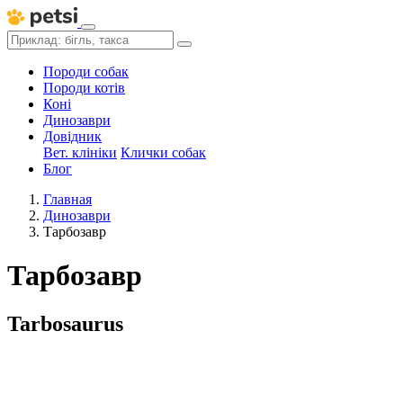
Породи собак
Породи котів
Коні
Динозаври
Довідник
Вет. клініки
Клички собак
Блог
Главная
Динозаври
Тарбозавр
Тарбозавр
Tarbosaurus