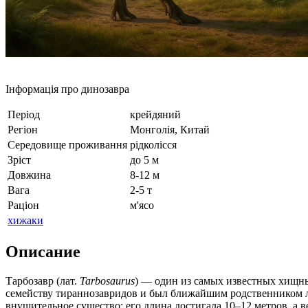
Інформація про динозавра
Період
крейдяний
Регіон
Монголія, Китай
Середовище проживання
рідколісся
Зріст
до 5 м
Довжина
8-12 м
Вага
2-5 т
Раціон
м'ясо
хижаки
Описание
Тарбозавр (лат.
Tarbosaurus
) — один из самых известных хищн
семейству тираннозавридов и был ближайшим родственником ле
внушительное существо: его длина достигала 10–12 метров, а ве