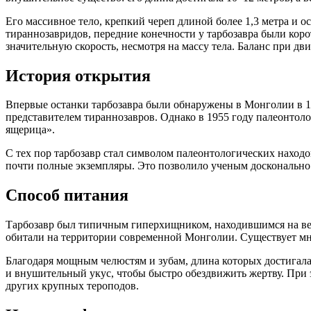
Его массивное тело, крепкий череп длиной более 1,3 метра и
тираннозавридов, передние конечности у тарбозавра были кор
значительную скорость, несмотря на массу тела. Баланс при д
История открытия
Впервые останки тарбозавра были обнаружены в Монголии в 19
представителем тираннозавров. Однако в 1955 году палеонто
ящерица».
С тех пор тарбозавр стал символом палеонтологических наход
почти полные экземпляры. Это позволило ученым досконально 
Способ питания
Тарбозавр был типичным гиперхищником, находившимся на ве
обитали на территории современной Монголии. Существует мнен
Благодаря мощным челюстям и зубам, длина которых достигала 1
и внушительный укус, чтобы быстро обездвижить жертву. При 
других крупных тероподов.