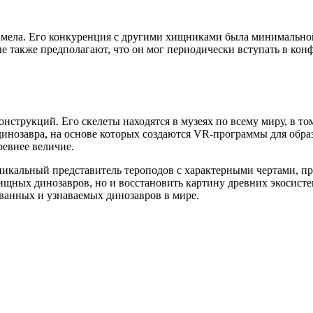
о мела. Его конкуренция с другими хищниками была минимально
ые также предполагают, что он мог периодически вступать в ко
нструкций. Его скелеты находятся в музеях по всему миру, в то
инозавра, на основе которых создаются VR-программы для образ
ревнее величие.
 уникальный представитель тероподов с характерными чертами, 
ищных динозавров, но и восстановить картину древних экосисте
ованных и узнаваемых динозавров в мире.