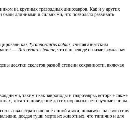
тником на крупных травоядных динозавров. Как и у других
ги были длинными и сильными, что позволяло развивать
.
ицировали как
Tyrannosaurus bataar
, считая азиатским
звание —
Tarbosaurus bataar
, что в переводе означает «ужасная
дены десятки скелетов разной степени сохранности, включая
оядными, такими как завроподы и гадрозавры, которые также
уппах, хотя это поведение до сих пор вызывает научные споры.
использовал стратегию внезапной атаки, полагаясь на свою силу
адальщик, доедая туши мертвых животных, что типично и для