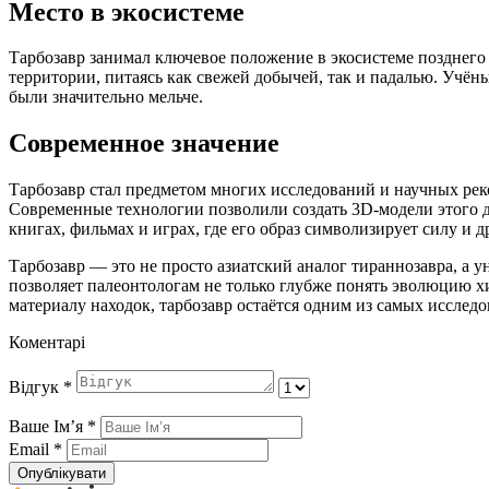
Место в экосистеме
Тарбозавр занимал ключевое положение в экосистеме позднег
территории, питаясь как свежей добычей, так и падалью. Учён
были значительно мельче.
Современное значение
Тарбозавр стал предметом многих исследований и научных реко
Современные технологии позволили создать 3D-модели этого д
книгах, фильмах и играх, где его образ символизирует силу и д
Тарбозавр — это не просто азиатский аналог тираннозавра, а
позволяет палеонтологам не только глубже понять эволюцию х
материалу находок, тарбозавр остаётся одним из самых исслед
Коментарі
Відгук
*
Ваше Імʼя
*
Email
*
Опублікувати