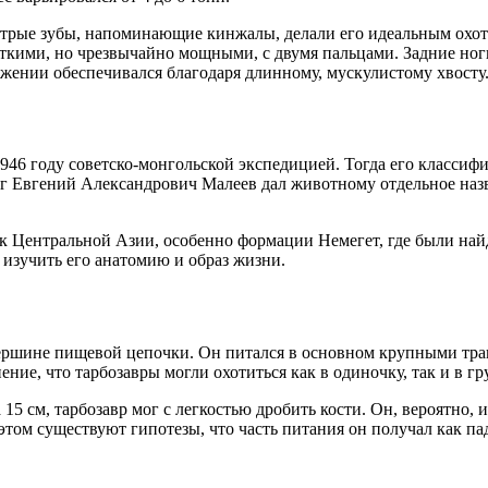
 острые зубы, напоминающие кинжалы, делали его идеальным охо
откими, но чрезвычайно мощными, с двумя пальцами. Задние но
вижении обеспечивался благодаря длинному, мускулистому хвосту
46 году советско-монгольской экспедицией. Тогда его классиф
лог Евгений Александрович Малеев дал животному отдельное на
ок Центральной Азии, особенно формации Немегет, где были най
изучить его анатомию и образ жизни.
ршине пищевой цепочки. Он питался в основном крупными трав
ие, что тарбозавры могли охотиться как в одиночку, так и в гр
5 см, тарбозавр мог с легкостью дробить кости. Он, вероятно, 
этом существуют гипотезы, что часть питания он получал как п