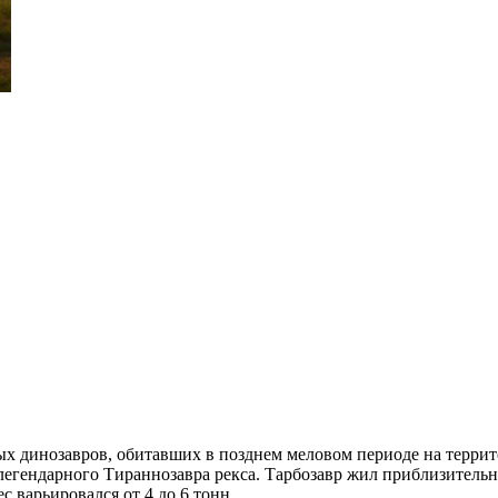
ых динозавров, обитавших в позднем меловом периоде на терри
гендарного Тираннозавра рекса. Тарбозавр жил приблизительно
с варьировался от 4 до 6 тонн.