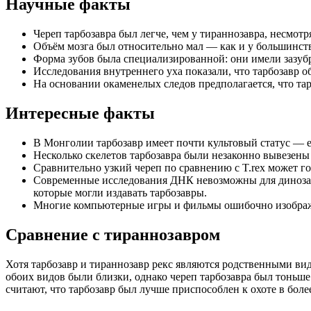
Научные факты
Череп тарбозавра был легче, чем у тираннозавра, несмотр
Объём мозга был относительно мал — как и у большинств
Форма зубов была специализированной: они имели зазубр
Исследования внутреннего уха показали, что тарбозавр о
На основании окаменелых следов предполагается, что тар
Интересные факты
В Монголии тарбозавр имеет почти культовый статус — ег
Несколько скелетов тарбозавра были незаконно вывезены
Сравнительно узкий череп по сравнению с T.rex может г
Современные исследования ДНК невозможны для динозавр
которые могли издавать тарбозавры.
Многие компьютерные игры и фильмы ошибочно изображаю
Сравнение с тираннозавром
Хотя тарбозавр и тираннозавр рекс являются родственными вид
обоих видов были близки, однако череп тарбозавра был тоньше 
считают, что тарбозавр был лучше приспособлен к охоте в боле