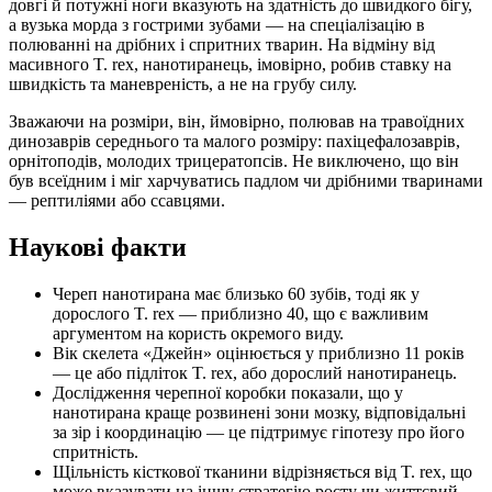
довгі й потужні ноги вказують на здатність до швидкого бігу,
а вузька морда з гострими зубами — на спеціалізацію в
полюванні на дрібних і спритних тварин. На відміну від
масивного T. rex, нанотиранець, імовірно, робив ставку на
швидкість та маневреність, а не на грубу силу.
Зважаючи на розміри, він, ймовірно, полював на травоїдних
динозаврів середнього та малого розміру: пахіцефалозаврів,
орнітоподів, молодих трицератопсів. Не виключено, що він
був всеїдним і міг харчуватись падлом чи дрібними тваринами
— рептиліями або ссавцями.
Наукові факти
Череп нанотирана має близько 60 зубів, тоді як у
дорослого T. rex — приблизно 40, що є важливим
аргументом на користь окремого виду.
Вік скелета «Джейн» оцінюється у приблизно 11 років
— це або підліток T. rex, або дорослий нанотиранець.
Дослідження черепної коробки показали, що у
нанотирана краще розвинені зони мозку, відповідальні
за зір і координацію — це підтримує гіпотезу про його
спритність.
Щільність кісткової тканини відрізняється від T. rex, що
може вказувати на іншу стратегію росту чи життєвий