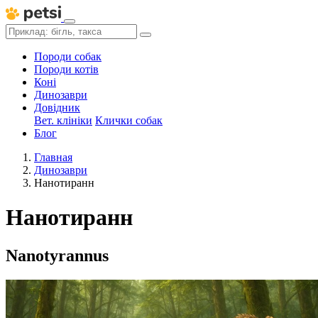
Породи собак
Породи котів
Коні
Динозаври
Довідник
Вет. клініки
Клички собак
Блог
Главная
Динозаври
Нанотиранн
Нанотиранн
Nanotyrannus