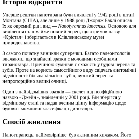
Історія відкриття
Уперше рештки нанотирана були виявлені у 1942 році в штаті
Монтана (США), але лише у 1988 році Джордж Баклі описав
їх як окремий рід і вид —
Nanotyrannus lancensis
. Основою для
виділення став майже повний череп, що отримав назву
«Крістал» і зберігається в Клівлендському музеї
природознавства.
З самого початку виникли суперечки. Багато палеонтологів
вважають, що знайдені зразки є молодими особинами
тиранозавра. Причиною сумнівів є схожість у будові черепа та
зубів. Проте на користь самостійного виду свідчать анатомічні
відмінності: більша кількість зубів, вузький череп та
непропорційно великі очниці.
Один з найвідоміших зразків — скелет під неофіційною
назвою «Джейн», знайдений у 2001 році. Він зберігся у
відмінному стані та надав вченим цінну інформацію щодо
будови і можливої класифікації динозавра.
Спосіб живлення
Нанотиранець, найімовірніше, був активним хижаком. Його