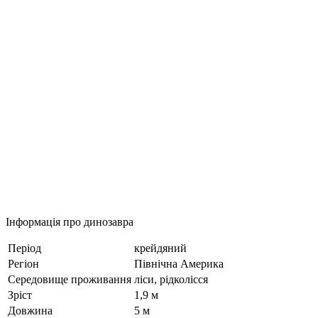
Інформація про динозавра
Період
крейдяний
Регіон
Північна Америка
Середовище проживання
ліси, рідколісся
Зріст
1,9 м
Довжина
5 м