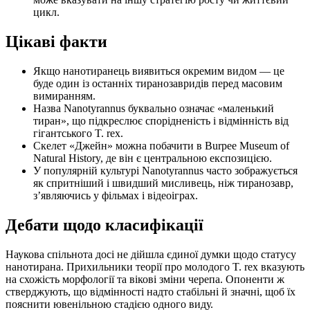
цикл.
Цікаві факти
Якщо нанотиранець виявиться окремим видом — це
буде один із останніх тиранозавридів перед масовим
вимиранням.
Назва Nanotyrannus буквально означає «маленький
тиран», що підкреслює спорідненість і відмінність від
гігантського T. rex.
Скелет «Джейн» можна побачити в Burpee Museum of
Natural History, де він є центральною експозицією.
У популярній культурі Nanotyrannus часто зображується
як спритніший і швидший мисливець, ніж тиранозавр,
з’являючись у фільмах і відеоіграх.
Дебати щодо класифікації
Наукова спільнота досі не дійшла єдиної думки щодо статусу
нанотирана. Прихильники теорії про молодого T. rex вказують
на схожість морфології та вікові зміни черепа. Опоненти ж
стверджують, що відмінності надто стабільні й значні, щоб їх
пояснити ювенільною стадією одного виду.