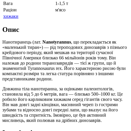
Вага
1-1,5 т
Раціон
м'ясо
хижаки
Опис
Нанотиранець (лат.
Nanotyrannus
, що перекладається як
«маленький тиран») — рід тероподових динозаврів з пізнього
крейдового періоду, який мешкав на території сучасної
Північної Америки близько 66 мільйонів років тому. Він
належав до родини тиранозавридів — тієї ж групи, що й
знаменитий Tyrannosaurus rex. Його характерною рисою були
компактні розміри та легка статура порівняно з іншими
представниками родини.
Довжина тіла нанотиранна, за оцінками палеонтологів,
становила від 5 до 6 метрів, вага — близько 500–1000 кг. Це
робило його карликовим хижаком серед гігантів свого часу.
Він мав довгі задні кінцівки, масивний череп із гострими
зубами та відносно довгі передні лапи, що вказує на його
швидкість та спритність. Імовірно, це був активний
мисливець, який полював на дрібних динозаврів.