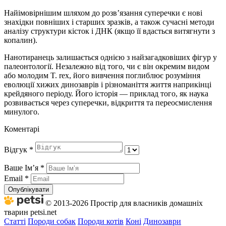
Найімовірнішим шляхом до розв’язання суперечки є нові
знахідки повніших і старших зразків, а також сучасні методи
аналізу структури кісток і ДНК (якщо її вдасться витягнути з
копалин).
Нанотиранець залишається однією з найзагадковіших фігур у
палеонтології. Незалежно від того, чи є він окремим видом
або молодим T. rex, його вивчення поглиблює розуміння
еволюції хижих динозаврів і різноманіття життя наприкінці
крейдяного періоду. Його історія — приклад того, як наука
розвивається через суперечки, відкриття та переосмислення
минулого.
Коментарі
Відгук
*
Ваше Імʼя
*
Email
*
Опублікувати
© 2013-2026 Простір для власників домашніх
тварин petsi.net
Статті
Породи собак
Породи котів
Коні
Динозаври