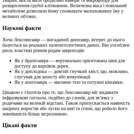
тварин, могла мати бродильні камери та мікрофлору для
розщеплення грубої клітковини. Величезна маса і повільний
метаболізм дозволяли йому споживати малопоживну їжу у
великих об'ємах.
Наукові факти
Хоча Лексовизавр — вигаданий динозавр, інтерес до нього
базується на реальних палеонтологічних даних. Він уособлює
риси, властиві різним родам завроподів:
Як у брахіозавра — вертикально орієнтована шия для
доступу до верхівок дерев.
Як у диплодока — довгий гнучкий хвіст, що, можливо,
слугував для захисту або комунікації.
Як у апатозавра — масивне тіло та потужні кінцівки.
Цікавою є гіпотеза про те, що Лексовизавр міг видавати
інфразвукові сигнали, подібно до слонів, для зв’язку з
родичами на великій відстані. Також припускається наявність
шкірних виростів або луски на шиї та спині, що робило його
зовнішність більш загрозливою.
Цікаві факти