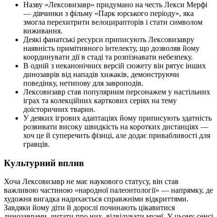
Назву «Лексовизавр» придумано на честь Лекси Мерфі
— дівчинки з фільму «Парк юрського періоду», яка
змогла перехитрити велоцирапторів і стати символом
виживання.
Деякі фанатські ресурси приписують Лексовизавру
наявність примітивного інтелекту, що дозволяв йому
координувати дії в стаді та розпізнавати небезпеку.
В одній з неканонічних версій сюжету він рятує інших
динозаврів від нападів хижаків, демонструючи
поведінку, нетипову для завроподів.
Лексовизавр став популярним персонажем у настільних
іграх та колекційних карткових серіях на тему
доісторичних тварин.
У деяких ігрових адаптаціях йому приписують здатність
розвивати високу швидкість на коротких дистанціях —
хоч це й суперечить фізиці, але додає привабливості для
гравців.
Культурний вплив
Хоча Лексовизавр не має наукового статусу, він став
важливою частиною «народної палеонтології» — напрямку, де
художня вигадка надихається справжніми відкриттями.
Завдяки йому діти й дорослі починають цікавитися
динозаврами, читати про них, відвідувати музеї. У цьому сенсі