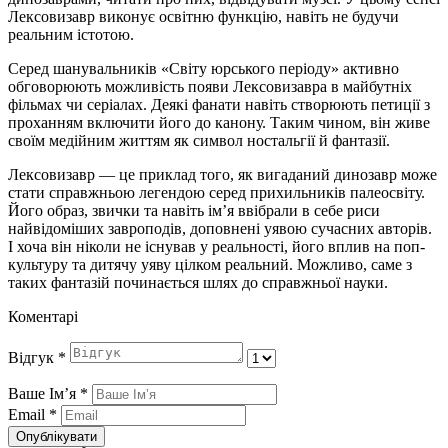
Лексовизавр виконує освітню функцію, навіть не будучи
реальним істотою.
Серед шанувальників «Світу юрського періоду» активно
обговорюють можливість появи Лексовизавра в майбутніх
фільмах чи серіалах. Деякі фанати навіть створюють петиції з
проханням включити його до канону. Таким чином, він живе
своїм медійним життям як символ ностальгії й фантазії.
Лексовизавр — це приклад того, як вигаданий динозавр може
стати справжньою легендою серед прихильників палеосвіту.
Його образ, звички та навіть ім’я ввібрали в себе риси
найвідоміших завроподів, доповнені уявою сучасних авторів.
І хоча він ніколи не існував у реальності, його вплив на поп-
культуру та дитячу уяву цілком реальний. Можливо, саме з
таких фантазій починається шлях до справжньої науки.
Коментарі
Відгук
*
Ваше Імʼя
*
Email
*
Опублікувати