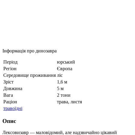
Інформація про динозавра
Період
юрський
Регіон
Європа
Середовище проживання
ліс
Зріст
1,6 м
Довжина
5 м
Вага
2 тони
Раціон
трава, листя
травоїдні
Опис
Лексовизавр — маловідомий, але надзвичайно цікавий