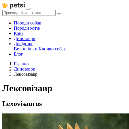
Породи собак
Породи котів
Коні
Динозаври
Довідник
Вет. клініки
Клички собак
Блог
Главная
Динозаври
Лексовізавр
Лексовізавр
Lexovisaurus