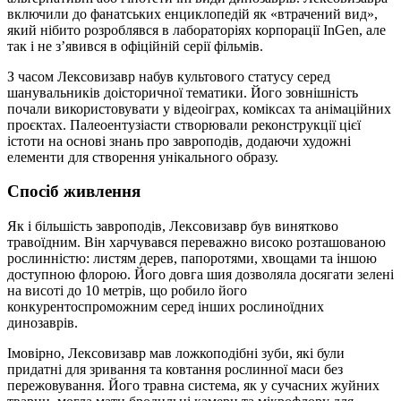
включили до фанатських енциклопедій як «втрачений вид»,
який нібито розроблявся в лабораторіях корпорації InGen, але
так і не з’явився в офіційній серії фільмів.
З часом Лексовизавр набув культового статусу серед
шанувальників доісторичної тематики. Його зовнішність
почали використовувати у відеоіграх, коміксах та анімаційних
проєктах. Палеоентузіасти створювали реконструкції цієї
істоти на основі знань про завроподів, додаючи художні
елементи для створення унікального образу.
Спосіб живлення
Як і більшість завроподів, Лексовизавр був винятково
травоїдним. Він харчувався переважно високо розташованою
рослинністю: листям дерев, папоротями, хвощами та іншою
доступною флорою. Його довга шия дозволяла досягати зелені
на висоті до 10 метрів, що робило його
конкурентоспроможним серед інших рослиноїдних
динозаврів.
Імовірно, Лексовизавр мав ложкоподібні зуби, які були
придатні для зривання та ковтання рослинної маси без
пережовування. Його травна система, як у сучасних жуйних