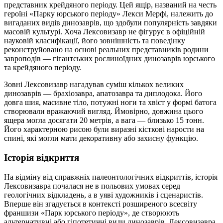
представник крейдяного періоду. Цей ящір, названий на честь
героїні «Парку юрського періоду» Лекси Мерфі, належить до
вигаданих видів динозаврів, що здобули популярність завдяки
масовій культурі. Хоча Лексовизавр не фігурує в офіційній
науковій класифікації, його зовнішність та поведінку
реконструйовано на основі реальних представників родини
завроподів — гігантських рослиноїдних динозаврів юрського
та крейдяного періоду.
Зовні Лексовизавр нагадував суміш кількох великих
динозаврів — брахіозавра, апатозавра та диплодока. Його
довга шия, масивне тіло, потужні ноги та хвіст у формі батога
створювали вражаючий вигляд. Ймовірно, довжина цього
ящера могла досягати 20 метрів, а вага — близько 15 тонн.
Його характерною рисою були виразні кісткові нарости на
спині, які могли мати декоративну або захисну функцію.
Історія відкриття
На відміну від справжніх палеонтологічних відкриттів, історія
Лексовизавра почалася не в польових умовах серед
геологічних відкладень, а в уяві художників і сценаристів.
Вперше він згадується в контексті розширеного всесвіту
франшизи «Парк юрського періоду», де створюють
альтернативні або гіпотетичні види динозаврів. Лексовизавра