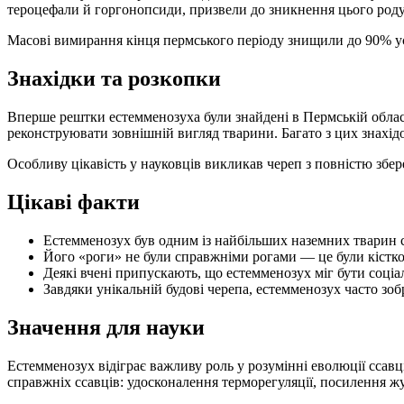
тероцефали й горгонопсиди, призвели до зникнення цього роду
Масові вимирання кінця пермського періоду знищили до 90% ус
Знахідки та розкопки
Вперше рештки естемменозуха були знайдені в Пермській област
реконструювати зовнішній вигляд тварини. Багато з цих знахід
Особливу цікавість у науковців викликав череп з повністю збе
Цікаві факти
Естемменозух був одним із найбільших наземних тварин с
Його «роги» не були справжніми рогами — це були кістко
Деякі вчені припускають, що естемменозух міг бути соці
Завдяки унікальній будові черепа, естемменозух часто зоб
Значення для науки
Естемменозух відіграє важливу роль у розумінні еволюції ссав
справжніх ссавців: удосконалення терморегуляції, посилення жу