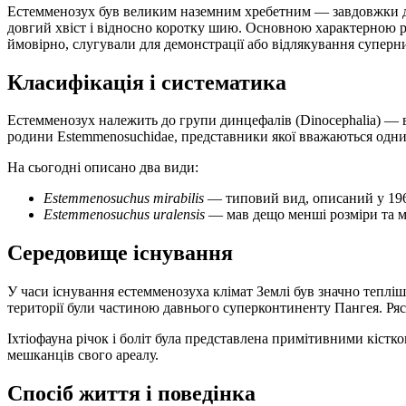
Естемменозух був великим наземним хребетним — завдовжки до 4–
довгий хвіст і відносно коротку шию. Основною характерною рис
ймовірно, слугували для демонстрації або відлякування суперни
Класифікація і систематика
Естемменозух належить до групи динцефалів (Dinocephalia) — 
родини Estemmenosuchidae, представники якої вважаються одни
На сьогодні описано два види:
Estemmenosuchus mirabilis
— типовий вид, описаний у 196
Estemmenosuchus uralensis
— мав дещо менші розміри та м
Середовище існування
У часи існування естемменозуха клімат Землі був значно теплі
території були частиною давнього суперконтиненту Пангея. Ряс
Іхтіофауна річок і боліт була представлена примітивними кіст
мешканців свого ареалу.
Спосіб життя і поведінка