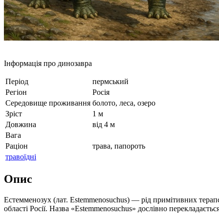
Інформація про динозавра
Період
пермський
Регіон
Росія
Середовище проживання
болото, леса, озеро
Зріст
1 м
Довжина
від 4 м
Вага
Раціон
трава, папороть
травоїдні
Опис
Естемменозух (лат. Estemmenosuchus) — рід примітивних терапси
області Росії. Назва «Estemmenosuchus» дослівно перекладається