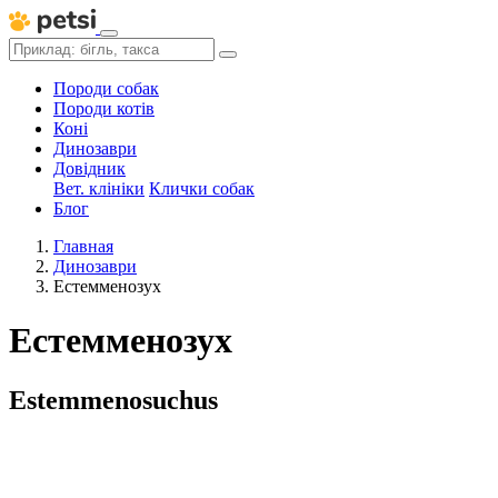
Породи собак
Породи котів
Коні
Динозаври
Довідник
Вет. клініки
Клички собак
Блог
Главная
Динозаври
Естемменозух
Естемменозух
Estemmenosuchus