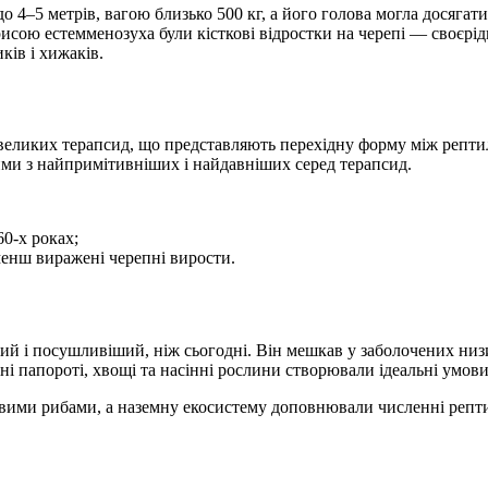
5 метрів, вагою близько 500 кг, а його голова могла досягати пі
ою естемменозуха були кісткові відростки на черепі — своєрідні
ків і хижаків.
великих терапсид, що представляють перехідну форму між репти
ми з найпримітивніших і найдавніших серед терапсид.
0-х роках;
енш виражені черепні вирости.
ший і посушливіший, ніж сьогодні. Він мешкав у заболочених низ
ні папороті, хвощі та насінні рослини створювали ідеальні умов
ковими рибами, а наземну екосистему доповнювали численні репти