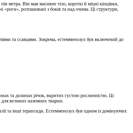
в метра. Він мав масивне тіло, короткі й міцні кінцівки,
 «роги», розташовані з боків та над очима. Ці структури,
ліями та ссавцями. Зокрема, естемменозух був включений до
инах та долинах річок, вкритих густою рослинністю. Ці
и для великих наземних тварин.
лії та інші терапсиди. Естемменозух був одним із домінуючих