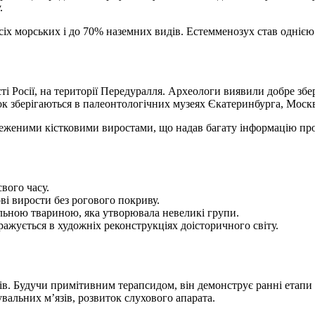
.
іх морських і до 70% наземних видів. Естемменозух став однією
і Росії, на території Передуралля. Археологи виявили добре збе
ок зберігаються в палеонтологічних музеях Єкатеринбурга, Моск
реженими кістковими виростами, що надав багату інформацію про
вого часу.
ві вирости без рогового покриву.
альною твариною, яка утворювала невеликі групи.
ражується в художніх реконструкціях доісторичного світу.
ців. Будучи примітивним терапсидом, він демонструє ранні етапи
вальних м’язів, розвиток слухового апарата.