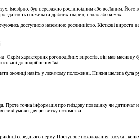
озух, імовірно, був переважно рослиноїдним або всеїдним. Його 
про здатність споживати дрібних тварин, падло або комах.
харчуючись доступною наземною рослинністю. Кісткові вирости н
і
ид. Окрім характерних рогоподібних виростів, він мав масивну 
тосовані до подрібнення їжі.
дати околиці навіть у лежачому положенні. Нижня щелепа була р
ця. Проте точна інформація про гніздову поведінку чи дитинчат 
иятливі умови для розвитку потомства.
икінці середнього перму. Поступове похолодання, засуха і конку