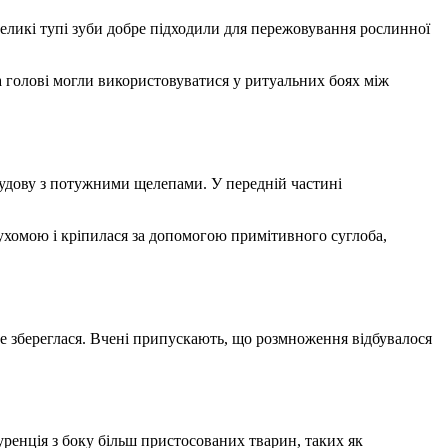
великі тупі зуби добре підходили для пережовування рослинної
а голові могли використовуватися у ритуальних боях між
будову з потужними щелепами. У передній частині
ухомою і кріпилася за допомогою примітивного суглоба,
не збереглася. Вчені припускають, що розмноження відбувалося
ренція з боку більш пристосованих тварин, таких як