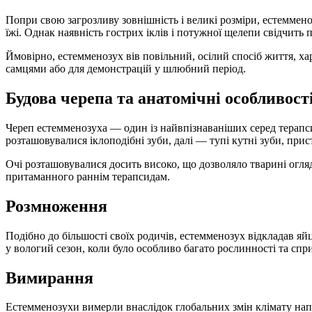
Попри свою загрозливу зовнішність і великі розміри, естеммен
їжі. Однак наявність гострих іклів і потужної щелепи свідчить 
Ймовірно, естемменозух вів повільний, осілий спосіб життя, 
самцями або для демонстрацій у шлюбний період.
Будова черепа та анатомічні особливост
Череп естемменозуха — один із найвпізнаваніших серед терапс
розташовувалися іклоподібні зуби, далі — тупі кутні зуби, прис
Очі розташовувалися досить високо, що дозволяло тварині огля
притаманного раннім терапсидам.
Розмноження
Подібно до більшості своїх родичів, естемменозух відкладав яй
у вологий сезон, коли було особливо багато рослинності та спр
Вимирання
Естемменозухи вимерли внаслідок глобальних змін клімату напр