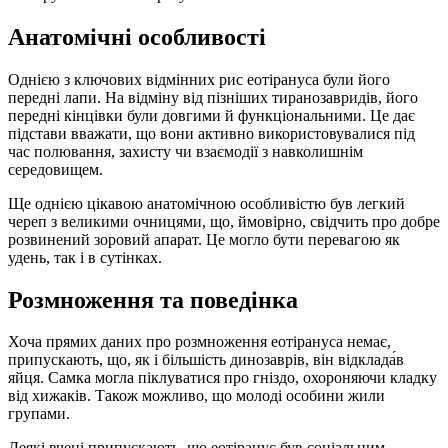
Анатомічні особливості
Однією з ключових відмінних рис еотірануса були його
передні лапи. На відміну від пізніших тиранозавридів, його
передні кінцівки були довгими й функціональними. Це дає
підстави вважати, що вони активно використовувалися під
час полювання, захисту чи взаємодії з навколишнім
середовищем.
Ще однією цікавою анатомічною особливістю був легкий
череп з великими очницями, що, ймовірно, свідчить про добре
розвинений зоровий апарат. Це могло бути перевагою як
удень, так і в сутінках.
Розмноження та поведінка
Хоча прямих даних про розмноження еотірануса немає,
припускають, що, як і більшість динозаврів, він відклада́в
яйця. Самка могла піклуватися про гніздо, охороняючи кладку
від хижаків. Також можливо, що молоді особини жили
групами.
Деякі вчені припускають, що еотіранус був соціальним