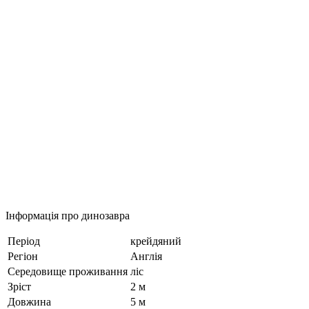
Інформація про динозавра
Період
крейдяний
Регіон
Англія
Середовище проживання
ліс
Зріст
2 м
Довжина
5 м