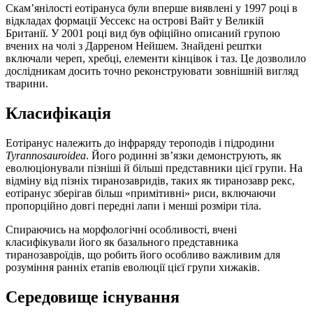
Скам’янілості еотірануса були вперше виявлені у 1997 році в
відкладах формації Уессекс на острові Вайт у Великій
Британії. У 2001 році вид був офіційно описаний групою
вчених на чолі з Дарреном Нейшем. Знайдені рештки
включали череп, хребці, елементи кінцівок і таз. Це дозволило
дослідникам досить точно реконструювати зовнішній вигляд
тварини.
Класифікація
Еотіранус належить до інфраряду тероподів і підродини
Tyrannosauroidea
. Його родинні зв’язки демонструють, як
еволюціонували пізніші й більші представники цієї групи. На
відміну від пізніх тиранозавридів, таких як тиранозавр рекс,
еотіранус зберігав більш «примітивні» риси, включаючи
пропорційно довгі передні лапи і менші розміри тіла.
Спираючись на морфологічні особливості, вчені
класифікували його як базального представника
тиранозавроїдів, що робить його особливо важливим для
розуміння ранніх етапів еволюції цієї групи хижаків.
Середовище існування