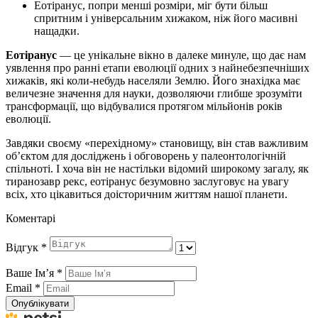
Еотіранус, попри менші розміри, міг бути більш
спритним і універсальним хижаком, ніж його масивні
нащадки.
Еотіранус
— це унікальне вікно в далеке минуле, що дає нам
уявлення про ранні етапи еволюції одних з найнебезпечніших
хижаків, які коли-небудь населяли Землю. Його знахідка має
величезне значення для науки, дозволяючи глибше зрозуміти
трансформації, що відбувалися протягом мільйонів років
еволюції.
Завдяки своєму «перехідному» становищу, він став важливим
об’єктом для досліджень і обговорень у палеонтологічній
спільноті. І хоча він не настільки відомий широкому загалу, як
тиранозавр рекс, еотіранус безумовно заслуговує на увагу
всіх, хто цікавиться доісторичним життям нашої планети.
Коментарі
Відгук
*
Ваше Імʼя
*
Email
*
Опублікувати