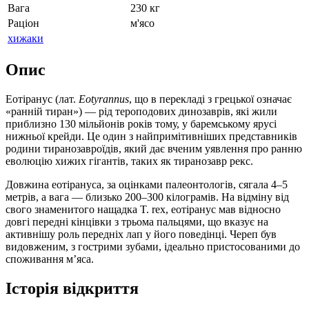
Вага
230 кг
Раціон
м'ясо
хижаки
Опис
Еотіранус (лат.
Eotyrannus
, що в перекладі з грецької означає
«ранній тиран») — рід тероподових динозаврів, які жили
приблизно 130 мільйонів років тому, у баремському ярусі
нижньої крейди. Це один з найпримітивніших представників
родини тиранозавроїдів, який дає вченим уявлення про ранню
еволюцію хижих гігантів, таких як тиранозавр рекс.
Довжина еотірануса, за оцінками палеонтологів, сягала 4–5
метрів, а вага — близько 200–300 кілограмів. На відміну від
свого знаменитого нащадка T. rex, еотіранус мав відносно
довгі передні кінцівки з трьома пальцями, що вказує на
активнішу роль передніх лап у його поведінці. Череп був
видовженим, з гострими зубами, ідеально пристосованими до
споживання м’яса.
Історія відкриття