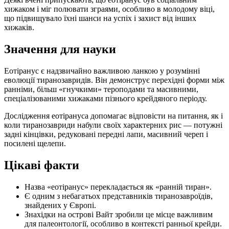
хижаком і міг полювати зграями, особливо в молодому віці,
що підвищувало їхні шанси на успіх і захист від інших
хижаків.
Значення для науки
Еотіранус є надзвичайно важливою ланкою у розумінні
еволюції тиранозавридів. Він демонструє перехідні форми між
ранніми, більш «гнучкими» тероподами та масивними,
спеціалізованими хижаками пізнього крейдяного періоду.
Дослідження еотірануса допомагає відповісти на питання, як і
коли тиранозавриди набули своїх характерних рис — потужні
задні кінцівки, редуковані передні лапи, масивний череп і
посилені щелепи.
Цікаві факти
Назва «еотіранус» перекладається як «ранній тиран».
Є одним з небагатьох представників тиранозавроїдів,
знайдених у Європі.
Знахідки на острові Вайт зробили це місце важливим
для палеонтології, особливо в контексті ранньої крейди.