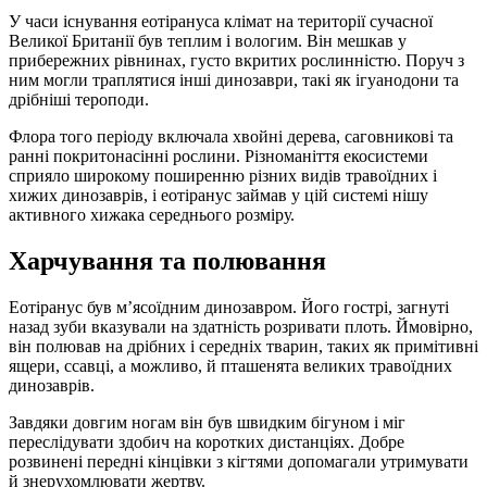
У часи існування еотірануса клімат на території сучасної
Великої Британії був теплим і вологим. Він мешкав у
прибережних рівнинах, густо вкритих рослинністю. Поруч з
ним могли траплятися інші динозаври, такі як ігуанодони та
дрібніші тероподи.
Флора того періоду включала хвойні дерева, саговникові та
ранні покритонасінні рослини. Різноманіття екосистеми
сприяло широкому поширенню різних видів травоїдних і
хижих динозаврів, і еотіранус займав у цій системі нішу
активного хижака середнього розміру.
Харчування та полювання
Еотіранус був м’ясоїдним динозавром. Його гострі, загнуті
назад зуби вказували на здатність розривати плоть. Ймовірно,
він полював на дрібних і середніх тварин, таких як примітивні
ящери, ссавці, а можливо, й пташенята великих травоїдних
динозаврів.
Завдяки довгим ногам він був швидким бігуном і міг
переслідувати здобич на коротких дистанціях. Добре
розвинені передні кінцівки з кігтями допомагали утримувати
й знерухомлювати жертву.