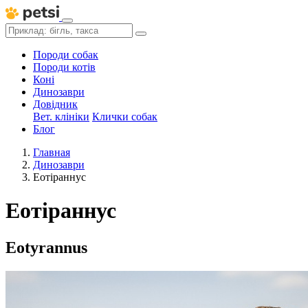
Породи собак
Породи котів
Коні
Динозаври
Довідник
Вет. клініки
Клички собак
Блог
Главная
Динозаври
Еотіраннус
Еотіраннус
Eotyrannus