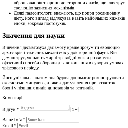
«броньованої» тварини доісторичних часів, що ілюструє
еволюцію захисних механізмів.
Деякі палеонтологи вважають, що попри рослиноїдну
дієту, його вигляд відлякував навіть найбільших хижаків
епохи, зокрема постозухів.
Значення для науки
Вивчення десматозуха дає змогу краще зрозуміти еволюцію
архозаврів і захисних механізмів у доісторичній фауні. Він
демонструє, як навіть мирні травоїдні могли розвинути
ефективні способи оборони для виживання в суворих умовах
тріасового періоду.
Його унікальна анатомічна будова допомагає реконструювати
екосистеми минулого, а також дає уявлення про розвиток
броні у пізніших видів динозаврів та рептилій.
Коментарі
Відгук
*
Ваше Імʼя
*
Email
*