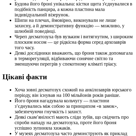
Будова його броні унікальна: кістки щита з'єднувалися в
подібність панцира, а кожна пластина мала
індивідуальний візерунок.
Шипи на плечах, ймовірно, виконували не лише
захисну, а й демонстративну функцію — можливо, у
шлюбній поведінці.
Череп десматозуха був вузьким і витягнутим, з широким
плоским носом — це рідкісна форма серед архозаврів
того часу.
Деякі дослідники вважають, що броня також допомагала
в терморегуляції, відбиваючи сонячне світло та
зменшуючи перегрів у спекотному кліматі тріасу.
Цікаві факти
Хоча зовні десматозух схожий на анкілозаврів юрського
періоду, він існував на 100 мільйонів років раніше.
Його броня нагадувала кольчугу — пластини
з’єднувались між собою за принципом «в замок»,
забезпечуючи гнучкість і захист.
Деякі скам’янілості мають сліди зубів, що свідчить про
спроби нападу на десматозуха, проте його броня
успішно зупиняла хижаків.
У музеях десматозуха часто демонструють як приклад