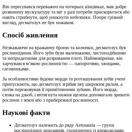
Він пересувався переважно на чотирьох кінцівках, мав добре
розвинену мускулатуру та міг у разі потреби прискоритися або
навіть стрибнути, щоб уникнути небезпеки. Попри грізний
вигляд, десматозух не був хижаком.
Спосіб живлення
Незважаючи на вражаючу броню та колючки, десматозух був
рослиноїдним. Його зуби були маленькими, листоподібними
та непридатними для розривання плоті. Найімовірніше, він
харчувався м’якою рослинністю — папоротями, хвощами,
саговниками.
За особливостями будови морди та розташування зубів учені
припускають, що десматозух згрібав їжу широким рилом, а
потім пережовував її примітивними зубами. Його морда,
схожа на дзьоб, і витягнута нижня щелепа допомагали зривати
рослини з землі або з прибережної рослинності.
Наукові факти
Десматозух належить до ряду Aetosauria — групи
рослиноїдних архозаврів, споріднених із крокодилами.