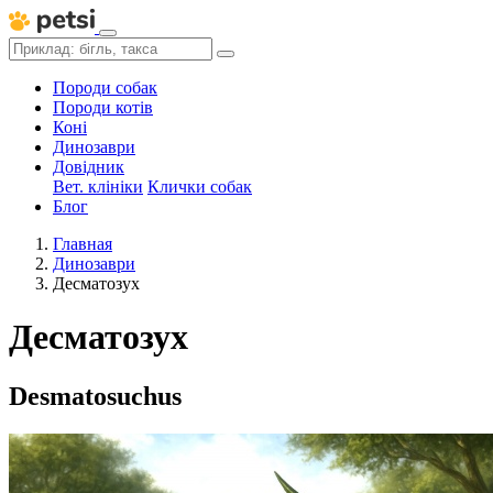
Породи собак
Породи котів
Коні
Динозаври
Довідник
Вет. клініки
Клички собак
Блог
Главная
Динозаври
Десматозух
Десматозух
Desmatosuchus