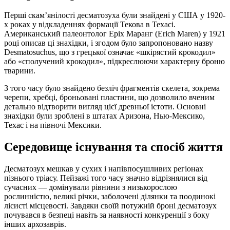
Перші скам’янілості десматозуха були знайдені у США у 1920-
х роках у відкладеннях формації Текова в Техасі.
Американський палеонтолог Еріх Маранг (Erich Maren) у 1921
році описав ці знахідки, і згодом було запропоновано назву
Desmatosuchus, що з грецької означає «шкірястий крокодил»
або «сполучений крокодил», підкреслюючи характерну броню
тварини.
З того часу було знайдено безліч фрагментів скелета, зокрема
черепи, хребці, броньовані пластини, що дозволило вченим
детально відтворити вигляд цієї древньої істоти. Основні
знахідки були зроблені в штатах Аризона, Нью-Мексико,
Техас і на півночі Мексики.
Середовище існування та спосіб життя
Десматозух мешкав у сухих і напівпосушливих регіонах
пізнього тріасу. Пейзажі того часу значно відрізнялися від
сучасних — домінували рівнини з низькорослою
рослинністю, великі річки, заболочені ділянки та поодинокі
лісисті місцевості. Завдяки своїй потужній броні десматозух
почувався в безпеці навіть за наявності конкуренції з боку
інших архозаврів.