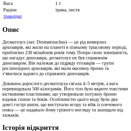
Вага
1 т
Раціон
трава, листя
травоїдні
Опис
Десматозух (лат. Desmatosuchus) — це рід вимерлих
архозаврів, які жили на планеті в пізньому тріасовому періоді,
приблизно 230 мільйонів років тому. Попри свою зовнішність,
що нагадує динозавра, десматозух не був справжнім
динозавром. Він належав до підряду етозаврів — групи
рослиноїдних архозаврів, які мали масивну броню та
з’явилися задовго до справжніх динозаврів.
Довжина дорослого десматозуха сягала 4–5 метрів, а вага
перевищувала 500 кілограмів. Його тіло було вкрите товстими
кістковими пластинами, що утворювали потужну броню
вздовж спини та боків. Особливістю цього виду були два
довгі гострі шипи, що виступали вгору та вбік із плечового
пояса — це надавало йому грізного вигляду та захищало від
хижаків.
Історія відкриття