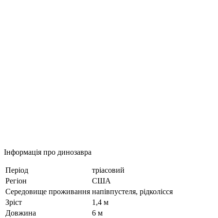
Інформація про динозавра
Період
тріасовий
Регіон
США
Середовище проживання
напівпустеля, рідколісся
Зріст
1,4 м
Довжина
6 м