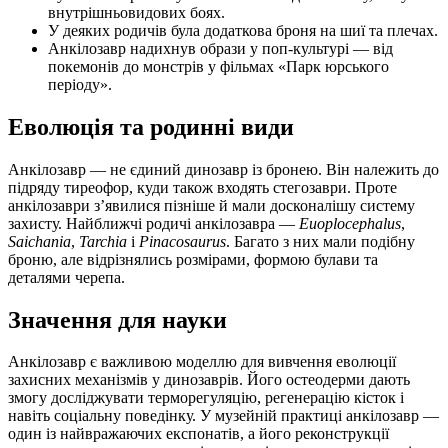
внутрішньовидових боях.
У деяких родичів була додаткова броня на шиї та плечах.
Анкілозавр надихнув образи у поп-культурі — від
покемонів до монстрів у фільмах «Парк юрського
періоду».
Еволюція та родинні види
Анкілозавр — не єдиний динозавр із бронею. Він належить до
підряду тиреофор, куди також входять стегозаври. Проте
анкілозаври з’явилися пізніше й мали досконалішу систему
захисту. Найближчі родичі анкілозавра —
Euoplocephalus
,
Saichania
,
Tarchia
і
Pinacosaurus
. Багато з них мали подібну
броню, але відрізнялись розмірами, формою булави та
деталями черепа.
Значення для науки
Анкілозавр є важливою моделлю для вивчення еволюції
захисних механізмів у динозаврів. Його остеодерми дають
змогу досліджувати терморегуляцію, регенерацію кісток і
навіть соціальну поведінку. У музейній практиці анкілозавр —
один із найвражаючих експонатів, а його реконструкції