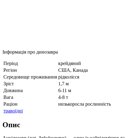
Інформація про динозавра
Період
крейдяний
Регіон
США, Канада
Середовище проживання
рідколісся
Зріст
1,7 м
Довжина
6-11 м
Вага
4-8 т
Раціон
низькоросла рослинність
травоїдні
Опис
Анкілозавр (лат.
Ankylosaurus
) — один із найвідоміших та