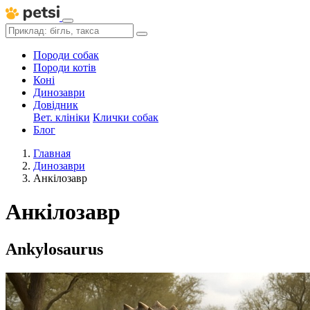
Породи собак
Породи котів
Коні
Динозаври
Довідник
Вет. клініки
Клички собак
Блог
Главная
Динозаври
Анкілозавр
Анкілозавр
Ankylosaurus