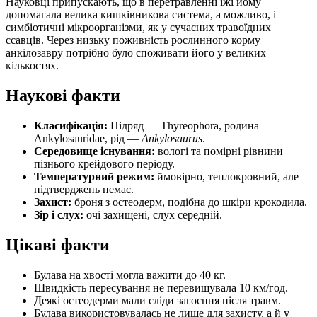
Науковці припускають, що в перетравленні їжі йому
допомагала велика кишківникова система, а можливо, і
симбіотичні мікроорганізми, як у сучасних травоїдних
ссавців. Через низьку поживність рослинного корму
анкілозавру потрібно було споживати його у великих
кількостях.
Наукові факти
Класифікація:
Підряд — Thyreophora, родина —
Ankylosauridae, рід —
Ankylosaurus
.
Середовище існування:
вологі та помірні рівнини
пізнього крейдового періоду.
Температурний режим:
ймовірно, теплокровний, але
підтверджень немає.
Захист:
броня з остеодерм, подібна до шкіри крокодила.
Зір і слух:
очі захищені, слух середній.
Цікаві факти
Булава на хвості могла важити до 40 кг.
Швидкість пересування не перевищувала 10 км/год.
Деякі остеодерми мали сліди загоєння після травм.
Булава використовувалась не лише для захисту, а й у