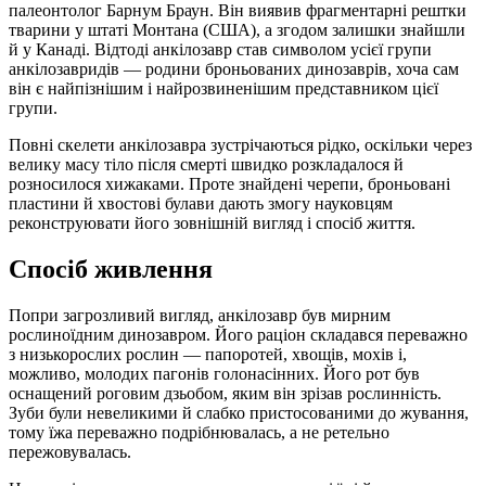
палеонтолог Барнум Браун. Він виявив фрагментарні рештки
тварини у штаті Монтана (США), а згодом залишки знайшли
й у Канаді. Відтоді анкілозавр став символом усієї групи
анкілозавридів — родини броньованих динозаврів, хоча сам
він є найпізнішим і найрозвиненішим представником цієї
групи.
Повні скелети анкілозавра зустрічаються рідко, оскільки через
велику масу тіло після смерті швидко розкладалося й
розносилося хижаками. Проте знайдені черепи, броньовані
пластини й хвостові булави дають змогу науковцям
реконструювати його зовнішній вигляд і спосіб життя.
Спосіб живлення
Попри загрозливий вигляд, анкілозавр був мирним
рослиноїдним динозавром. Його раціон складався переважно
з низькорослих рослин — папоротей, хвощів, мохів і,
можливо, молодих пагонів голонасінних. Його рот був
оснащений роговим дзьобом, яким він зрізав рослинність.
Зуби були невеликими й слабко пристосованими до жування,
тому їжа переважно подрібнювалась, а не ретельно
пережовувалась.