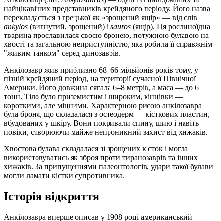
найцікавіших представників крейдяного періоду. Його назва
перекладається з грецької як «зрощений ящір» — від слів
ankylos
(вигнутий, зрощений) і
sauros
(ящір). Ця рослиноїдна
тварина прославилася своєю бронею, потужною булавою на
хвості та загальною неприступністю, яка робила її справжнім
"живим танком" серед динозаврів.
Анкілозавр жив приблизно 68–66 мільйонів років тому, у
пізній крейдяний період, на території сучасної Північної
Америки. Його довжина сягала 6–8 метрів, а маса — до 6
тонн. Тіло було приземистим і широким, кінцівки —
короткими, але міцними. Характерною рисою анкілозавра
була броня, що складалася з остеодерм — кісткових пластин,
вбудованих у шкіру. Вони покривали спину, шию і навіть
повіки, створюючи майже непроникний захист від хижаків.
Хвостова булава складалася зі зрощених кісток і могла
використовуватись як зброя проти тиранозаврів та інших
хижаків. За припущеннями палеонтологів, удари такої булави
могли ламати кістки супротивника.
Історія відкриття
Анкілозавра вперше описав у 1908 році американський