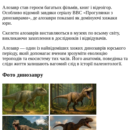
Алозавр став героєм багатьох фільмів, книг і відеоігор.
Особливо відомий завдяки серіалу BBC «Прогулянки з
динозаврами», де алозаври показані як домінуючі хижаки
юри.
Скелети алозаврів виставляються в музеях по всьому світу,
викликаючи захоплення в дослідників і відвідувачів.
Алозавр — один із найвідоміших хижих динозаврів юрського
періоду, який допомагає вченим зрозуміти еволюцію
тероподів та екосистему тих часів. Його анатомія, поведінка та
сліди життя залишають вагомий слід в історії палеонтології.
Фото динозавру