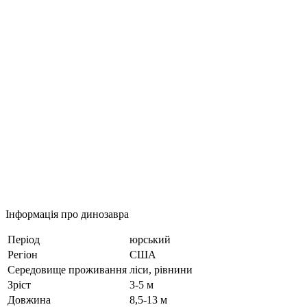
Інформація про динозавра
Період
юрський
Регіон
США
Середовище проживання
ліси, рівнини
Зріст
3-5 м
Довжина
8,5-13 м