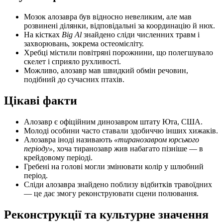
Мозок алозавра був відносно невеликим, але мав
розвинені ділянки, відповідальні за координацію й нюх.
На кістках
Big Al
знайдено сліди численних травм і
захворювань, зокрема остеомієліту.
Хребці містили повітряні порожнини, що полегшувало
скелет і сприяло рухливості.
Можливо, алозавр мав швидкий обмін речовин,
подібний до сучасних птахів.
Цікаві факти
Алозавр є офіційним динозавром штату Юта, США.
Молоді особини часто ставали здобиччю інших хижаків.
Алозавра іноді називають
«тиранозавром юрського
періоду»
, хоча тиранозавр жив набагато пізніше — в
крейдовому періоді.
Гребені на голові могли змінювати колір у шлюбний
період.
Сліди алозавра знайдено поблизу відбитків травоїдних
— це дає змогу реконструювати сцени полювання.
Реконструкції та культурне значення