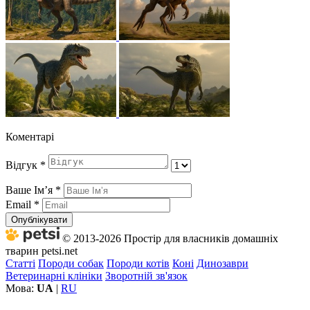
Коментарі
Відгук
*
Ваше Імʼя
*
Email
*
Опублікувати
© 2013-2026 Простір для власників домашніх
тварин petsi.net
Статті
Породи собак
Породи котів
Коні
Динозаври
Ветеринарні клініки
Зворотній зв'язок
Мова:
UA
|
RU