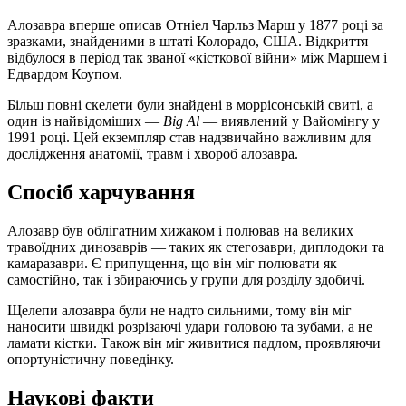
Алозавра вперше описав Отніел Чарльз Марш у 1877 році за
зразками, знайденими в штаті Колорадо, США. Відкриття
відбулося в період так званої «кісткової війни» між Маршем і
Едвардом Коупом.
Більш повні скелети були знайдені в моррісонській свиті, а
один із найвідоміших —
Big Al
— виявлений у Вайомінгу у
1991 році. Цей екземпляр став надзвичайно важливим для
дослідження анатомії, травм і хвороб алозавра.
Спосіб харчування
Алозавр був облігатним хижаком і полював на великих
травоїдних динозаврів — таких як стегозаври, диплодоки та
камаразаври. Є припущення, що він міг полювати як
самостійно, так і збираючись у групи для розділу здобичі.
Щелепи алозавра були не надто сильними, тому він міг
наносити швидкі розрізаючі удари головою та зубами, а не
ламати кістки. Також він міг живитися падлом, проявляючи
опортуністичну поведінку.
Наукові факти