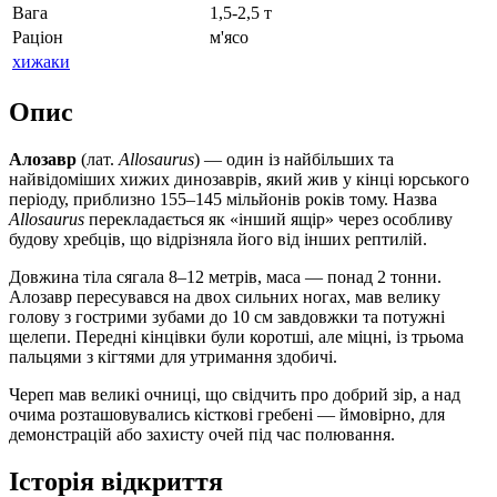
Вага
1,5-2,5 т
Раціон
м'ясо
хижаки
Опис
Алозавр
(лат.
Allosaurus
) — один із найбільших та
найвідоміших хижих динозаврів, який жив у кінці юрського
періоду, приблизно 155–145 мільйонів років тому. Назва
Allosaurus
перекладається як «інший ящір» через особливу
будову хребців, що відрізняла його від інших рептилій.
Довжина тіла сягала 8–12 метрів, маса — понад 2 тонни.
Алозавр пересувався на двох сильних ногах, мав велику
голову з гострими зубами до 10 см завдовжки та потужні
щелепи. Передні кінцівки були коротші, але міцні, із трьома
пальцями з кігтями для утримання здобичі.
Череп мав великі очниці, що свідчить про добрий зір, а над
очима розташовувались кісткові гребені — ймовірно, для
демонстрацій або захисту очей під час полювання.
Історія відкриття