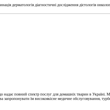
инація
дерматологія
діагностичні дослідження
дієтологія
онколог
що надає повний спектр послуг для домашніх тварин в Україні. М
а запропонувати їм високоякісне медичне обслуговування, турбо