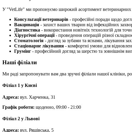
У "VetLife" ми пропонуємо широкий асортимент ветеринарних п
Консультації ветеринарів
- професійні поради щодо догл
Вакцинація
- захист ваших тварин від інфекційних захв
Діагностика
- використання новітніх технологій для точ
Хірургічні операції
- проведення операцій різної складно
Стоматологія
- догляд за зубами та яснами, лікування з
Стаціонарне лікування
- комфортні умови для відновлен
Грумінг
- професійний догляд за шерстю та зовнішнім ви
Наші філіали
Ми раді запропонувати вам два зручні філіали нашої клініки, р
Філіал 1 у Києві
Адреса:
вул. Харченка, 31
Графік роботи:
щоденно, 09:00 - 21:00
Філіал 2 у Львові
Адреса:
вул. Ряшівська, 5