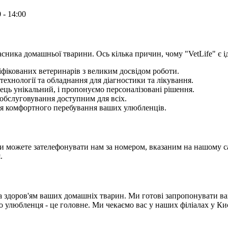
 - 14:00
асника домашньої тварини. Ось кілька причин, чому "VetLife" є 
іфікованих ветеринарів з великим досвідом роботи.
технології та обладнання для діагностики та лікування.
ець унікальний, і пропонуємо персоналізовані рішення.
обслуговування доступним для всіх.
для комфортного перебування ваших улюбленців.
Ви можете зателефонувати нам за номером, вказаним на нашому с
.
 за здоров'ям ваших домашніх тварин. Ми готові запропонувати в
о улюбленця - це головне. Ми чекаємо вас у наших філіалах у Киє