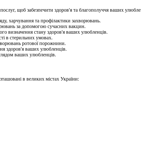
ослуг, щоб забезпечити здоров'я та благополуччя ваших улюбле
яду, харчування та профілактики захворювань.
орювань за допомогою сучасних вакцин.
ного визначення стану здоров'я ваших улюбленців.
сті в стерильних умовах.
ахворювань ротової порожнини.
ня здоров'я ваших улюбленців.
глядом ваших улюбленців.
озташовані в великих містах України: