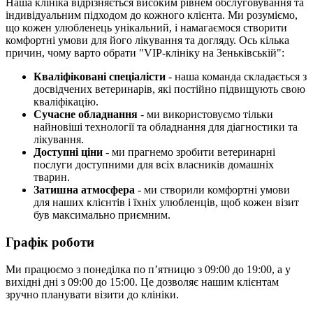
Наша клініка відрізняється високим рівнем обслуговування та
індивідуальним підходом до кожного клієнта. Ми розуміємо,
що кожен улюбленець унікальний, і намагаємося створити
комфортні умови для його лікування та догляду. Ось кілька
причин, чому варто обрати "VIP-клініку на Зеньківській":
Кваліфіковані спеціалісти
- наша команда складається з
досвідчених ветеринарів, які постійно підвищують свою
кваліфікацію.
Сучасне обладнання
- ми використовуємо тільки
найновіші технології та обладнання для діагностики та
лікування.
Доступні ціни
- ми прагнемо зробити ветеринарні
послуги доступними для всіх власників домашніх
тварин.
Затишна атмосфера
- ми створили комфортні умови
для наших клієнтів і їхніх улюбленців, щоб кожен візит
був максимально приємним.
Графік роботи
Ми працюємо з понеділка по п’ятницю з 09:00 до 19:00, а у
вихідні дні з 09:00 до 15:00. Це дозволяє нашим клієнтам
зручно планувати візити до клініки.