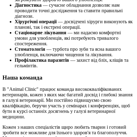
Діагностика
— сучасне обладнання дозволяє нам
проводити точні дослідження та ставити правильні
діагнози.
Хірургічні операції
— досвідчені хірурги виконують як
планові, так і екстрені операції.
Стаціонарне лікування
— ми надаємо комфортні
умови для улюбленців, які потребують тривалого
спостереження.
Стоматологія
— турбота про зуби та ясна вашого
улюбленця, включаючи чищення та лікування.
Профілактика паразитів
— захист від бліх, кліщів та
гельмінтів.
Наша команда
В "Animal Clinic" працює команда висококваліфікованих
ветеринарів, кожен з яких має багатий досвід і глибокі знання
в галузі ветеринарії. Ми постійно підвищуємо свою
кваліфікацію, беручи участь у семінарах і конференціях, щоб
бути в курсі останніх досягнень у галузі ветеринарної
медицини.
Кожен з наших спеціалістів щиро любить тварин і готовий
зробити все можливе для їхнього здоров'я та благополуччя.