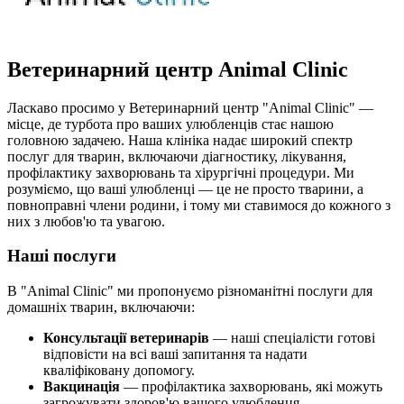
Ветеринарний центр Animal Clinic
Ласкаво просимо у Ветеринарний центр "Animal Clinic" —
місце, де турбота про ваших улюбленців стає нашою
головною задачею. Наша клініка надає широкий спектр
послуг для тварин, включаючи діагностику, лікування,
профілактику захворювань та хірургічні процедури. Ми
розуміємо, що ваші улюбленці — це не просто тварини, а
повноправні члени родини, і тому ми ставимося до кожного з
них з любов'ю та увагою.
Наші послуги
В "Animal Clinic" ми пропонуємо різноманітні послуги для
домашніх тварин, включаючи:
Консультації ветеринарів
— наші спеціалісти готові
відповісти на всі ваші запитання та надати
кваліфіковану допомогу.
Вакцинація
— профілактика захворювань, які можуть
загрожувати здоров'ю вашого улюбленця.