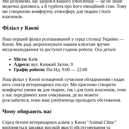
Ми розуміємо, що здоров'я вашого улюбленця — це не лише
медична допомога, а й турбота про його емоційний стан. Тому
ми створюємо комфортну атмосферу для тварин і їхніх
власників.
Філіал у Києві
Наш перший філіал розташований у серці столиці України —
Києві. Ми раді запропонувати нашим клієнтам зручне
місцезнаходження та доступні години роботи. Ось деталі:
Місто:
Київ
Адреса:
вул. Княжий Затон, 9
Графік роботи:
Пн-Нд: 9:00 — 22:00
Наш філіал у Києві оснащений сучасним обладнанням і надає
весь спектр ветеринарних послуг. Ми прагнемо створити
комфортні умови як для тварин, так і для їхніх власників, тому
у нас передбачені зони очікування, де ви можете
розслабитися, поки ваш улюбленець проходить обстеження.
Чому обирають нас
Серед безлічі ветеринарних клінік у Києві "Animal Clinic"
вирізняється завдяки високій якості обслуговування та