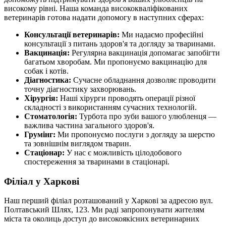
високому рівні. Наша команда висококваліфікованих
ветеринарів готова надати допомогу в наступних сферах:
Консультації ветеринарів:
Ми надаємо професійні
консультації з питань здоров'я та догляду за тваринами.
Вакцинація:
Регулярна вакцинація допомагає запобігти
багатьом хворобам. Ми пропонуємо вакцинацію для
собак і котів.
Діагностика:
Сучасне обладнання дозволяє проводити
точну діагностику захворювань.
Хірургія:
Наші хірурги проводять операції різної
складності з використанням сучасних технологій.
Стоматологія:
Турбота про зуби вашого улюбленця —
важлива частина загального здоров'я.
Грумінг:
Ми пропонуємо послуги з догляду за шерстю
та зовнішнім виглядом тварин.
Стаціонар:
У нас є можливість цілодобового
спостереження за тваринами в стаціонарі.
Філіал у Харкові
Наш перший філіал розташований у Харкові за адресою вул.
Полтавський Шлях, 123. Ми раді запропонувати жителям
міста та околиць доступ до високоякісних ветеринарних