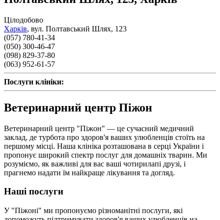
Цілодобово
Харків
,
вул. Полтавський Шлях, 123
(057) 780-41-34
(050) 300-46-47
(098) 829-37-80
(063) 952-61-57
Послуги клініки:
Ветеринарний центр Піжон
Ветеринарний центр "Піжон" — це сучасний медичний
заклад, де турбота про здоров'я ваших улюбленців стоїть на
першому місці. Наша клініка розташована в серці України і
пропонує широкий спектр послуг для домашніх тварин. Ми
розуміємо, як важливі для вас ваші чотирилапі друзі, і
прагнемо надати їм найкраще лікування та догляд.
Наші послуги
У "Піжоні" ми пропонуємо різноманітні послуги, які
допоможуть підтримувати здоров'я ваших улюбленців на