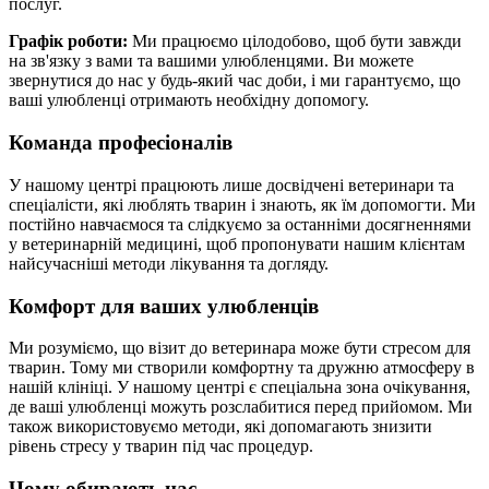
послуг.
Графік роботи:
Ми працюємо цілодобово, щоб бути завжди
на зв'язку з вами та вашими улюбленцями. Ви можете
звернутися до нас у будь-який час доби, і ми гарантуємо, що
ваші улюбленці отримають необхідну допомогу.
Команда професіоналів
У нашому центрі працюють лише досвідчені ветеринари та
спеціалісти, які люблять тварин і знають, як їм допомогти. Ми
постійно навчаємося та слідкуємо за останніми досягненнями
у ветеринарній медицині, щоб пропонувати нашим клієнтам
найсучасніші методи лікування та догляду.
Комфорт для ваших улюбленців
Ми розуміємо, що візит до ветеринара може бути стресом для
тварин. Тому ми створили комфортну та дружню атмосферу в
нашій клініці. У нашому центрі є спеціальна зона очікування,
де ваші улюбленці можуть розслабитися перед прийомом. Ми
також використовуємо методи, які допомагають знизити
рівень стресу у тварин під час процедур.
Чому обирають нас