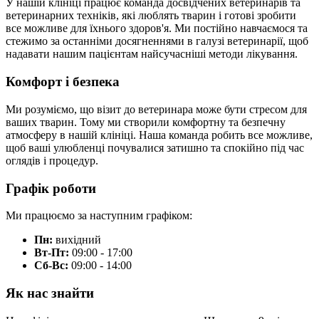
У нашій клініці працює команда досвідчених ветеринарів та
ветеринарних техніків, які люблять тварин і готові зробити
все можливе для їхнього здоров'я. Ми постійно навчаємося та
стежимо за останніми досягненнями в галузі ветеринарії, щоб
надавати нашим пацієнтам найсучасніші методи лікування.
Комфорт і безпека
Ми розуміємо, що візит до ветеринара може бути стресом для
ваших тварин. Тому ми створили комфортну та безпечну
атмосферу в нашій клініці. Наша команда робить все можливе,
щоб ваші улюбленці почувалися затишно та спокійно під час
оглядів і процедур.
Графік роботи
Ми працюємо за наступним графіком:
Пн:
вихідний
Вт-Пт:
09:00 - 17:00
Сб-Вс:
09:00 - 14:00
Як нас знайти