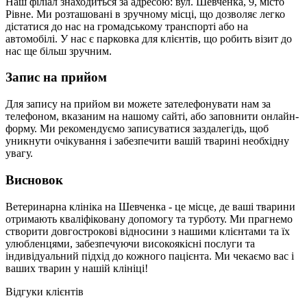
Наш філіал знаходиться за адресою: вул. Шевченка, 9, місто
Рівне. Ми розташовані в зручному місці, що дозволяє легко
дістатися до нас на громадському транспорті або на
автомобілі. У нас є парковка для клієнтів, що робить візит до
нас ще більш зручним.
Запис на прийом
Для запису на прийом ви можете зателефонувати нам за
телефоном, вказаним на нашому сайті, або заповнити онлайн-
форму. Ми рекомендуємо записуватися заздалегідь, щоб
уникнути очікування і забезпечити вашій тварині необхідну
увагу.
Висновок
Ветеринарна клініка на Шевченка - це місце, де ваші тварини
отримають кваліфіковану допомогу та турботу. Ми прагнемо
створити довгострокові відносини з нашими клієнтами та їх
улюбленцями, забезпечуючи високоякісні послуги та
індивідуальний підхід до кожного пацієнта. Ми чекаємо вас і
ваших тварин у нашій клініці!
Відгуки клієнтів