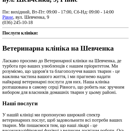
Пн: вихідний, Вт-Пт: 09:00 - 17:00, Сб-Нд: 09:00 - 14:00
Рівне
,
вул. Шевченка, 9
(036) 245-10-18
Послуги клініки:
Ветеринарна клініка на Шевченка
Ласкаво просимо до Ветеринарної клініки на Шевченка, де
турбота про ваших улюбленців є нашим пріоритетом. Ми
розуміємо, що здоров'я та благополуччя ваших тварин - це
важлива частина вашого життя, і ми прагнемо надати
найкращі ветеринарні послуги для них. Наша клініка
розташована в самому серці Рівного, що робить нас зручним
вибором для власників домашніх тварин у цьому районі.
Наші послуги
У нашій клініці ми пропонуємо широкий спектр
ветеринарних послуг, щоб задовольнити всі потреби ваших
тварин. Ми пишаємося тим, що наші лікарі - це
висококваліфіковані фахівці з великим досвідом роботи. Ось