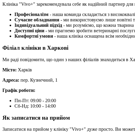
Клініка "Vivo+" зарекомендувала себе як надійний партнер для 
Професіоналізм
- наша команда складається з висококвал
Сучасне обладнання
- ми використовуємо лише новітні те
Індивідуальний підхід
- ми розуміємо, що кожна тварина 
Доступні ціни
- ми прагнемо зробити ветеринарні послуг
Комфортні умови
- наша клініка оснащена всім необхідн
Філіал клініки в Харкові
Ми раді повідомити, що один з наших філіалів знаходиться в Хар
Місто:
Харків
Адреса:
пер. Кузнечний, 1
Графік роботи:
Пн-Пт: 09:00 - 20:00
Сб-Нд: 10:00 - 14:00
Як записатися на прийом
Записатися на прийом у клініку "Vivo+" дуже просто. Ви может