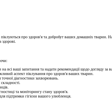
е піклуються про здоров'я та добробут ваших домашніх тварин. 
 здорові.
ючи:
ти на всі ваші запитання та надати рекомендації щодо догляду за
ажливий аспект піклування про здоров'я ваших тварин.
 точної діагностики захворювань.
 складності.
нців.
агностиці та моніторингу стану здоров'я.
 для підтримки гігієни вашого улюбленця.