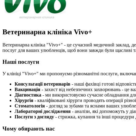
Ветеринарна клініка Vivo+
Ветеринарна клініка "Vivo+" - це сучасний медичний заклад, д
послуг для ваших улюбленців, щоб вони завжди були щасливі та
Наші послуги
У клініці "Vivo+" ми пропонуємо різноманітні послуги, включа
Консультації ветеринарів
- наші фахівці готові відповіс
Вакцинація
- захист від небезпечних захворювань - це в
Діагностика
- ми використовуємо сучасне обладнання для
Хірургія
- кваліфіковані хірурги проводять операції різної
Стоматологія
- догляд за зубами та яснами ваших улюбле
Лабораторні дослідження
- аналізи, які допоможуть у ді
Послуги з догляду
- стрижка, купання та інші процедури
Чому обирають нас