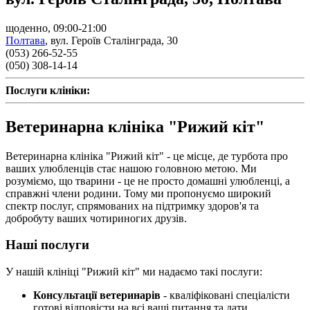
щоденно, 09:00-21:00
Полтава
,
вул. Героїв Сталінграда, 30
(053) 266-52-55
(050) 308-14-14
Послуги клініки:
Ветеринарна клініка "Рижий кіт"
Ветеринарна клініка "Рижий кіт" - це місце, де турбота про
ваших улюбленців стає нашою головною метою. Ми
розуміємо, що тварини - це не просто домашні улюбленці, а
справжні члени родини. Тому ми пропонуємо широкий
спектр послуг, спрямованих на підтримку здоров'я та
добробуту ваших чотириногих друзів.
Наші послуги
У нашій клініці "Рижий кіт" ми надаємо такі послуги:
Консультації ветеринарів
- кваліфіковані спеціалісти
готові відповісти на всі ваші питання та дати