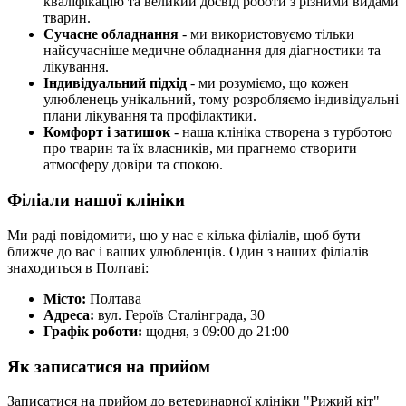
кваліфікацію та великий досвід роботи з різними видами
тварин.
Сучасне обладнання
- ми використовуємо тільки
найсучасніше медичне обладнання для діагностики та
лікування.
Індивідуальний підхід
- ми розуміємо, що кожен
улюбленець унікальний, тому розробляємо індивідуальні
плани лікування та профілактики.
Комфорт і затишок
- наша клініка створена з турботою
про тварин та їх власників, ми прагнемо створити
атмосферу довіри та спокою.
Філіали нашої клініки
Ми раді повідомити, що у нас є кілька філіалів, щоб бути
ближче до вас і ваших улюбленців. Один з наших філіалів
знаходиться в Полтаві:
Місто:
Полтава
Адреса:
вул. Героїв Сталінграда, 30
Графік роботи:
щодня, з 09:00 до 21:00
Як записатися на прийом
Записатися на прийом до ветеринарної клініки "Рижий кіт"