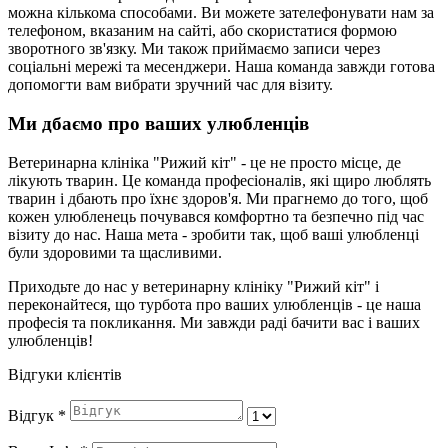
можна кількома способами. Ви можете зателефонувати нам за
телефоном, вказаним на сайті, або скористатися формою
зворотного зв'язку. Ми також приймаємо записи через
соціальні мережі та месенджери. Наша команда завжди готова
допомогти вам вибрати зручний час для візиту.
Ми дбаємо про ваших улюбленців
Ветеринарна клініка "Рижий кіт" - це не просто місце, де
лікують тварин. Це команда професіоналів, які щиро люблять
тварин і дбають про їхнє здоров'я. Ми прагнемо до того, щоб
кожен улюбленець почувався комфортно та безпечно під час
візиту до нас. Наша мета - зробити так, щоб ваші улюбленці
були здоровими та щасливими.
Приходьте до нас у ветеринарну клініку "Рижий кіт" і
переконайтеся, що турбота про ваших улюбленців - це наша
професія та покликання. Ми завжди раді бачити вас і ваших
улюбленців!
Відгуки клієнтів
Відгук
*