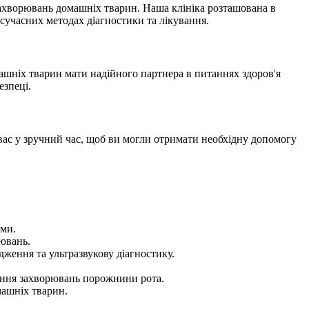
захворювань домашніх тварин. Наша клініка розташована в
 сучасних методах діагностики та лікування.
ашніх тварин мати надійного партнера в питаннях здоров'я
езпеці.
я вас у зручний час, щоб ви могли отримати необхідну допомогу
ами.
ювань.
ження та ультразвукову діагностику.
вання захворювань порожнини рота.
машніх тварин.