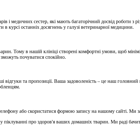
рів і медичних сестер, які мають багаторічний досвід роботи з
ти в курсі останніх досягнень у галузі ветеринарної медицини.
рин. Тому в нашій клініці створені комфортні умови, щоб мініміз
і зможуть почуватися спокійно.
і відгуки та пропозиції. Ваша задоволеність – це наш головний 
юбленцям.
телефону або скористатися формою запису на нашому сайті. Ми 
 у піклуванні про здоров'я ваших домашніх тварин. Ми раді бачи