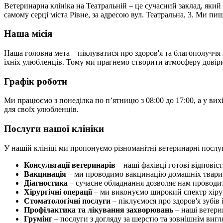
Ветеринарна клініка на Театральній – це сучасний заклад, яки
самому серці міста Рівне, за адресою вул. Театральна, 3. Ми пи
Наша місія
Наша головна мета – піклуватися про здоров'я та благополуччя
їхніх улюбленців. Тому ми прагнемо створити атмосферу довіри 
Графік роботи
Ми працюємо з понеділка по п’ятницю з 08:00 до 17:00, а у вих
для своїх улюбленців.
Послуги нашої клініки
У нашій клініці ми пропонуємо різноманітні ветеринарні послуг
Консультації ветеринарів
– наші фахівці готові відповіст
Вакцинація
– ми проводимо вакцинацію домашніх тварин 
Діагностика
– сучасне обладнання дозволяє нам проводит
Хірургічні операції
– ми виконуємо широкий спектр хірур
Стоматологічні послуги
– піклуємося про здоров'я зубі
Профілактика та лікування захворювань
– наші ветери
Грумінг
– послуги з догляду за шерстю та зовнішнім виг