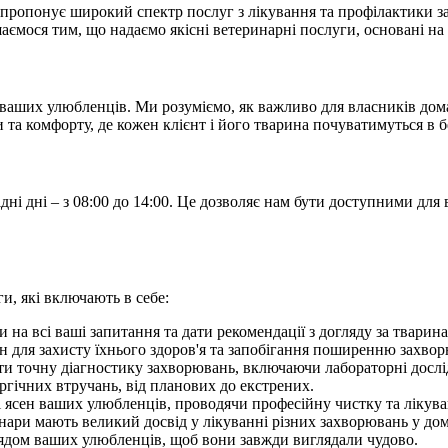
й пропонує широкий спектр послуг з лікування та профілактики 
шаємося тим, що надаємо якісні ветеринарні послуги, основані на
 ваших улюбленців. Ми розуміємо, як важливо для власників дом
та комфорту, де кожен клієнт і його тварина почуватимуться в б
ідні дні – з 08:00 до 14:00. Це дозволяє нам бути доступними дл
и, які включають в себе:
и на всі ваші запитання та дати рекомендації з догляду за тварин
для захисту їхнього здоров'я та запобігання поширенню захвор
и точну діагностику захворювань, включаючи лабораторні дослід
гічних втручань, від планових до екстрених.
в і ясен ваших улюбленців, проводячи професійну чистку та ліку
нари мають великий досвід у лікуванні різних захворювань у до
лядом ваших улюбленців, щоб вони завжди виглядали чудово.