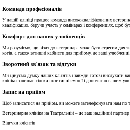
Команда професіоналів
У нашій клініці працює команда висококваліфікованих ветерина
кваліфікацію, беручи участь у семінарах і конференціях, щоб бу
Комфорт для ваших улюбленців
Ми розуміємо, що візит до ветеринара може бути стресом для тва
котів, а також затишні кабінети для прийому, де ваші улюбленц
Зворотний зв'язок та відгуки
Ми цінуємо думку наших клієнтів і завжди готові вислухати ваш
клініки залишав тільки позитивні емоції і допомагав вашим ул
Запис на прийом
Щоб записатися на прийом, ви можете зателефонувати нам по 
Ветеринарна клініка на Театральній – це ваш надійний партнер
Відгуки клієнтів