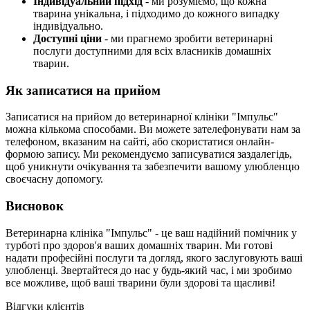
Індивідуальний підхід
- ми розуміємо, що кожна
тварина унікальна, і підходимо до кожного випадку
індивідуально.
Доступні ціни
- ми прагнемо зробити ветеринарні
послуги доступними для всіх власників домашніх
тварин.
Як записатися на прийом
Записатися на прийом до ветеринарної клініки "Імпульс"
можна кількома способами. Ви можете зателефонувати нам за
телефоном, вказаним на сайті, або скористатися онлайн-
формою запису. Ми рекомендуємо записуватися заздалегідь,
щоб уникнути очікування та забезпечити вашому улюбленцю
своєчасну допомогу.
Висновок
Ветеринарна клініка "Імпульс" - це ваш надійний помічник у
турботі про здоров'я ваших домашніх тварин. Ми готові
надати професійні послуги та догляд, якого заслуговують ваші
улюбленці. Звертайтеся до нас у будь-який час, і ми зробимо
все можливе, щоб ваші тварини були здорові та щасливі!
Відгуки клієнтів