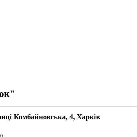
чок"
иці Комбайновська, 4, Харків
а)