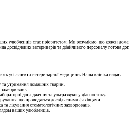
аших улюбленців стає пріоритетом. Ми розуміємо, що кожен дома
нда досвідчених ветеринарів та дбайливого персоналу готова доп
ють усі аспекти ветеринарної медицини. Наша клініка надає:
у та утримання домашніх тварин.
 захворювань.
бораторні дослідження та ультразвукову діагностику.
втручання, що проводяться досвідченими фахівцями.
ка та лікування стоматологічних захворювань.
глядом ваших улюбленців.