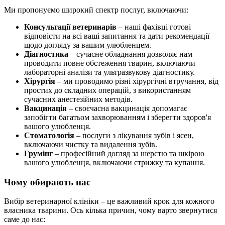
Ми пропонуємо широкий спектр послуг, включаючи:
Консультації ветеринарів
– наші фахівці готові
відповісти на всі ваші запитання та дати рекомендації
щодо догляду за вашим улюбленцем.
Діагностика
– сучасне обладнання дозволяє нам
проводити повне обстеження тварин, включаючи
лабораторні аналізи та ультразвукову діагностику.
Хірургія
– ми проводимо різні хірургічні втручання, від
простих до складних операцій, з використанням
сучасних анестезійних методів.
Вакцинація
– своєчасна вакцинація допомагає
запобігти багатьом захворюванням і зберегти здоров'я
вашого улюбленця.
Стоматологія
– послуги з лікування зубів і ясен,
включаючи чистку та видалення зубів.
Грумінг
– професійний догляд за шерстю та шкірою
вашого улюбленця, включаючи стрижку та купання.
Чому обирають нас
Вибір ветеринарної клініки – це важливий крок для кожного
власника тварини. Ось кілька причин, чому варто звернутися
саме до нас: