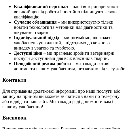
Кваліфікований персонал
– наші ветеринари мають
великий досвід роботи і постійно підвищують свою
кваліфікацію.
Сучасне обладнання
– ми використовуємо тільки
новітні технології та методики для діагностики та
лікування тварин.
Індивідуальний підхід
– ми розуміємо, що кожен
улюбленець унікальний, і підходимо до кожного
випадку з увагою та турботою.
Доступні ціни
– ми прагнемо зробити ветеринарні
послуги доступними для всіх власників тварин.
Цілодобовий режим роботи
– ми завжди готові
допомогти вашим улюбленцям, незалежно від часу доби.
Контакти
Для отримання додаткової інформації про наші послуги або
запису на прийом ви можете зв'язатися з нами по телефону
або відвідати наш сайт. Ми завжди раді допомогти вам і
вашому улюбленцю!
Висновок
Ветеринарна клініка доктора Бугаєва – це місце, де турбота