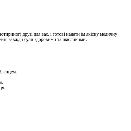
отириногі друзі для вас, і готові надати їм якісну медичну
ленці завжди були здоровими та щасливими.
юбленцем.
я.
ця.
.