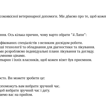
окоякісної ветеринарної допомоги. Ми дбаємо про те, щоб кожен 
ння. Ось кілька причин, чому варто обрати "4 Лапи":
фікованих спеціалістів з великим досвідом роботи.
і технології та обладнання для діагностики та лікування.
ми розробляємо індивідуальні плани лікування та догляду.
зумними цінами.
варин і їхніх власників, щоб кожен візит був приємним.
сто. Ви можете зробити це:
допоможуть вам вибрати зручний час.
об вибрати зручний час і дату.
ишемо вас на прийом.