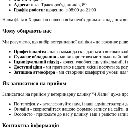
Адреса:
пр-т. Тракторобудівників, 89
Графік роботи:
щоденно, з 08:00 до 21:00
Наша філія в Харкові оснащена всім необхідним для надання вис
Чому обирають нас
Ми розуміємо, що вибір ветеринарної клініки - це важливе ріше
Професіоналізм
- наша команда складається з висококвалі
Сучасне обладнання
- ми використовуємо тільки найновіш
Індивідуальний підхід
- кожен улюбленець унікальний, і 
Доступні ціни
- ми прагнемо надати якісні послуги за ро
Затишна атмосфера
- ми створили комфортні умови для т
Як записатися на прийом
Записатися на прийом у ветеринарну клініку "4 Лапи" дуже про
По телефону - зателефонуйте нам, і наші адміністратори 
Онлайн - скористайтеся нашою формою запису на сайті, щ
Особисто - приходьте до нас у клініку, і ми з радістю зап
Контактна інформація