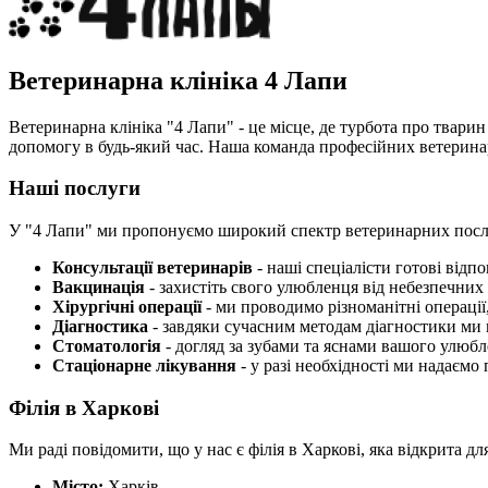
Ветеринарна клініка 4 Лапи
Ветеринарна клініка "4 Лапи" - це місце, де турбота про тварин
допомогу в будь-який час. Наша команда професійних ветеринар
Наші послуги
У "4 Лапи" ми пропонуємо широкий спектр ветеринарних посл
Консультації ветеринарів
- наші спеціалісти готові відп
Вакцинація
- захистіть свого улюбленця від небезпечних
Хірургічні операції
- ми проводимо різноманітні операції
Діагностика
- завдяки сучасним методам діагностики ми 
Стоматологія
- догляд за зубами та яснами вашого улюбл
Стаціонарне лікування
- у разі необхідності ми надаєм
Філія в Харкові
Ми раді повідомити, що у нас є філія в Харкові, яка відкрита для
Місто:
Харків