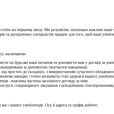
 стоїть на першому місці. Ми розуміємо, наскільки важливі наші ч
ів та досвідчених спеціалістів працює для того, щоб ваші улюб
уг, включаючи:
овісти на будь-які ваші питання та допомогти вам у догляді за ул
 захворювань за допомогою своєчасної вакцинації.
, від простих до складних, з використанням сучасного обладнанн
можемо швидко і точно визначити стан здоров'я вашого улюблен
енця - важлива частина загального догляду за ним.
о послуги стаціонарного лікування з цілодобовим спостереженням
 вас і ваших улюбленців. Ось її адреса та графік роботи: