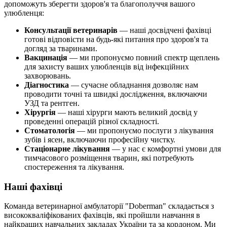
допоможуть зберегти здоров'я та благополуччя вашого
улюбленця:
Консультації ветеринарів
— наші досвідчені фахівці
готові відповісти на будь-які питання про здоров'я та
догляд за тваринами.
Вакцинація
— ми пропонуємо повний спектр щеплень
для захисту ваших улюбленців від інфекційних
захворювань.
Діагностика
— сучасне обладнання дозволяє нам
проводити точні та швидкі дослідження, включаючи
УЗД та рентген.
Хірургія
— наші хірурги мають великий досвід у
проведенні операцій різної складності.
Стоматологія
— ми пропонуємо послуги з лікування
зубів і ясен, включаючи професійну чистку.
Стаціонарне лікування
— у нас є комфортні умови для
тимчасового розміщення тварин, які потребують
спостереження та лікування.
Наші фахівці
Команда ветеринарної амбулаторії "Doberman" складається з
висококваліфікованих фахівців, які пройшли навчання в
найкращих навчальних закладах України та за кордоном. Ми