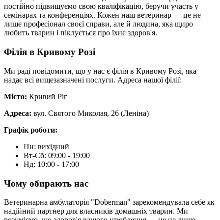
постійно підвищуємо свою кваліфікацію, беручи участь у
семінарах та конференціях. Кожен наш ветеринар — це не
лише професіонал своєї справи, але й людина, яка щиро
любить тварин і піклується про їхнє здоров'я.
Філія в Кривому Розі
Ми раді повідомити, що у нас є філія в Кривому Розі, яка
надає всі вищезазначені послуги. Адреса нашої філії:
Місто:
Кривий Ріг
Адреса:
вул. Святого Миколая, 26 (Леніна)
Графік роботи:
Пн: вихідний
Вт-Сб: 09:00 - 19:00
Нд: 10:00 - 17:00
Чому обирають нас
Ветеринарна амбулаторія "Doberman" зарекомендувала себе як
надійний партнер для власників домашніх тварин. Ми
розуміємо, що здоров'я вашого улюбленця — це не лише