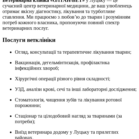
Ветеринарна клініка «ОЛТАН-ВЕТ»
у Луцьку — це
сучасний центр ветеринарної медицини, де ваш улюбленець
отримає якісну діагностику, лікування та турботливе
ставлення. Ми працюємо з любов’ю до тварин і розумінням
потреб кожного власника, пропонуючи повний спектр
ветеринарних послуг.
Послуги ветклініки
Огляд, консультації та терапевтичне лікування тварин;
Вакцинація, дегельмінтизація, профілактика
інфекційних хвороб;
Хірургічні операції різного рівня складності;
УЗД, аналізи крові, сечі та інші лабораторні дослідження;
Стоматологія, чищення зубів та лікування ротової
порожнини;
Стаціонар та цілодобовий нагляд за тваринами (за
потреби);
Виїзд ветеринара додому у Луцьку та прилеглих
районах.