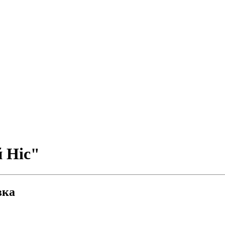
 Ніс"
вка